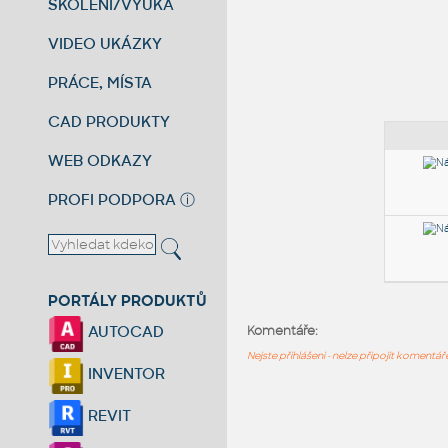
ŠKOLENÍ/VÝUKA
VIDEO UKÁZKY
PRÁCE, MÍSTA
CAD PRODUKTY
WEB ODKAZY
PROFI PODPORA
ⓘ
PORTÁLY PRODUKTŮ
AUTOCAD
Komentáře:
Nejste přihlášeni - nelze připojit komentá
INVENTOR
REVIT