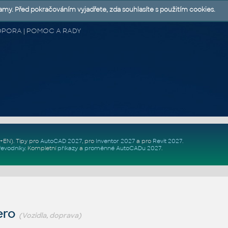
lamy. Před pokračováním vyjadřete, zda souhlasíte s použitím cookies.
 PODPORA | POMOC A RADY
Z+EN)
. Tipy pro
AutoCAD 2027
, pro
Inventor 2027
a pro
Revit 2027
.
řevodníky
.
Kompletní
příkazy
a
proměnné AutoCADu 2027
.
ero
(Vozidla, doprava)