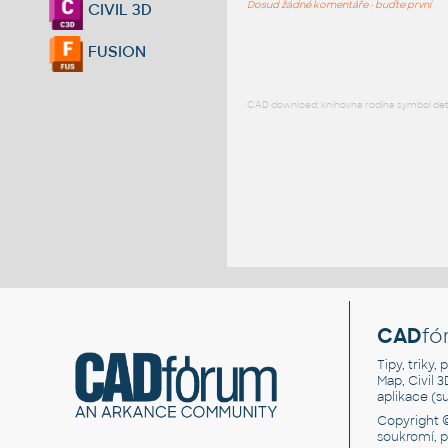
Dosud žádné komentáře - buďte první
CIVIL 3D
FUSION
CAD download: knihovna rodina symbol detai
CAD
fó
Tipy, triky
Map, Civil 
aplikace (
Copyright 
soukromí, 