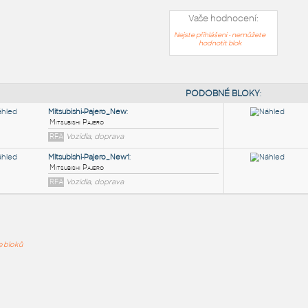
Vaše hodnocení:
Nejste přihlášeni - nemůžete
hodnotit blok
PODOB
Mitsubishi-Pajero_New
:
ře bloků
Mitsubishi Pajero
RFA
Vozidla, doprava
Mitsubishi-Pajero_New1
:
Mitsubishi Pajero