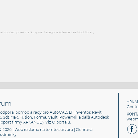
RFA
Vozidla, doprava
l součást prvek stafáž výkres kategorie kolekce free block library
rum
ARKA
Cente
, podpora, pomoc a rady pro AutoCAD, LT, Inventor, Revit,
KONT
3D, 3ds Max, Fusion, Forma, Vault, PowerMill a další Autodesk
webma
support firmy ARKANCE). Viz
O portálu
.
© 2026 |
Web reklama
na tomto serveru |
Ochrana
podmínky