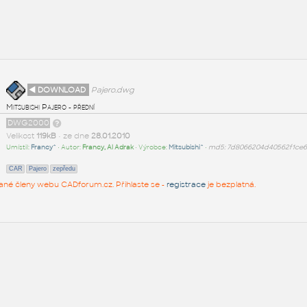
◄ DOWNLOAD
Pajero.dwg
Mitsubishi Pajero - přední
DWG2000
Velikost
119kB
• ze dne
28.01.2010
Umístil:
Francy^
• Autor:
Francy, Al Adrak
• Výrobce:
Mitsubishi^
•
md5: 7d8066204d40562f1ce6
CAR
Pajero
zepředu
rované členy webu CADforum.cz. Přihlaste se -
registrace
je bezplatná.