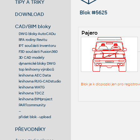
TIPY A TRIKY
Blok #5625
DOWNLOAD
CAD/BIM bloky
Pajero
DWG bloky AutoCADu
RFA rodiny Revitu
IPT součásti Inventoru
F3D součásti Fusion360
3D CAD modely
dynamické bloky DWG
top knihovny výrobců
knihovna AEC Data
knihovna RUG-CADstudio
Blok je k dispozici jen pro regist
knihovna WATG
knihovna TDCZ
knihovna BIMproject
PARTcommunity
--
přidat blok - upload
PŘEVODNÍKY