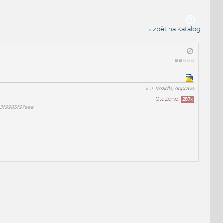
« zpět na Katalog
kat:
Vozidla, doprava
Staženo:
287
x
3f9985f97eee