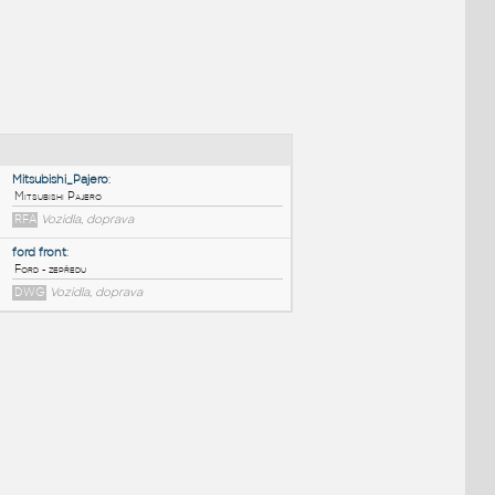
NÉ BLOKY
:
Mitsubishi_Pajero
:
Mitsubishi Pajero
RFA
Vozidla, doprava
ford front
:
Ford - zepředu