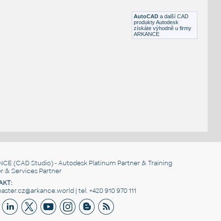
DWG
Vozidla, doprava
AutoCAD
a další CAD
produkty Autodesk
získáte výhodně u firmy
ARKANCE
NCE
(CAD Studio) - Autodesk Platinum Partner & Training
r & Services Partner
AKT:
ster.cz@arkance.world | tel. +420 910 970 111