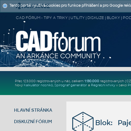
Tento portál využívá cookies pro funkce přihlášení a pro Google rek
CAD FÓRUM - TIPY A TRIKY | UTILITY | DISKUZE | BLOKY |
Přes 123.000 registrovaných u nás, celkem
1.130.000
registrovaných (C
Nový
Kalkulátor nosníků
,
Spirograf generátor
a
Regresní křivky
v sekci
P
HLAVNÍ STRÁNKA
Blok: Paj
DISKUZNÍ FÓRUM