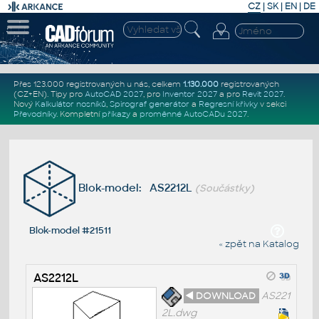
CZ
|
SK
|
EN
|
DE
Přes 123.000 registrovaných u nás, celkem
1.130.000
registrovaných
(CZ+EN)
. Tipy pro
AutoCAD 2027
, pro
Inventor 2027
a pro
Revit 2027
.
Nový
Kalkulátor nosníků
,
Spirograf generátor
a
Regresní křivky
v sekci
Převodníky
.
Kompletní
příkazy
a
proměnné AutoCADu 2027
.
Blok-model: AS2212L
(Součástky)
Blok-model #21511
« zpět na Katalog
AS2212L
◄ DOWNLOAD
AS221
2L.dwg