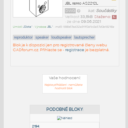
JBL repro AS2212L
DWG
kat:
Součástky
Velikost
33,8kB
Staženo:
5
x
• ze dne
09.06.2021
Umístil:
JSlota^
• Výrobce:
JBL^
•
md5: 198b67ed32a911f0d1c0a57d0e19218a
reproduktor
speaker
loudspeaker
lautsprecher
Blok je k dispozici jen pro registrované členy webu
CADforum.cz. Přihlaste se -
registrace
je bezplatná.
Vaše hodnocení:
Nejste přihlášeni - nemůžete
hodnotit blok