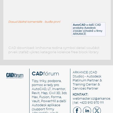
193d
:
JBL repro 193d
Dosud žádné komentáře - buďte první
DWG
Součástky
AutoCAD
a další CAD
produkty Autodesk
získáte výhodně u firmy
ARKANCE
CAD download: knihovna rodina symbol detail součást
prvek stafáž výkres kategorie kolekce free block library
CAD
fórum
ARKANCE
(CAD
Studio) - Autodesk
Platinum Partner &
Tipy, triky, podpora,
Training Center &
pomoc a rady pro
Services Partner
AutoCAD, LT, Inventor,
Revit, Map, Civil 3D, 3ds
KONTAKT:
Max, Fusion, Forma,
webmaster.cz@arkance.w
Vault, PowerMill a další
| tel. +420 910 970 111
Autodesk aplikace
(support firmy