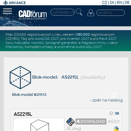
CZ
|
SK
|
EN
|
DE
Přes 123.000 registrovaných u nás, celkem
1.130.000
registrovaných
(CZ+EN)
. Tipy pro
AutoCAD 2027
, pro
Inventor 2027
a pro
Revit 2027
.
Nový
Kalkulátor nosníků
,
Spirograf generátor
a
Regresní křivky
v sekci
Převodníky
.
Kompletní
příkazy
a
proměnné AutoCADu 2027
.
Blok-model: AS2215L
(Součástky)
Blok-model #21513
« zpět na Katalog
AS2215L
◄ DOWNLOAD
AS221
5L.dwg