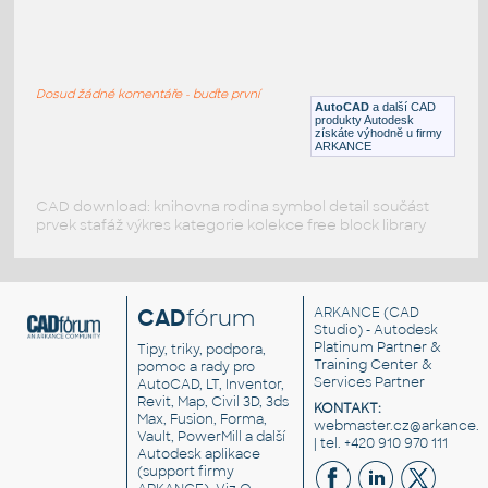
193d
:
JBL repro 193d
Dosud žádné komentáře - buďte první
DWG
Součástky
AutoCAD
a další CAD
produkty Autodesk
získáte výhodně u firmy
ARKANCE
CAD download: knihovna rodina symbol detail součást
prvek stafáž výkres kategorie kolekce free block library
CAD
fórum
ARKANCE
(CAD
Studio) - Autodesk
Platinum Partner &
Tipy, triky, podpora,
Training Center &
pomoc a rady pro
Services Partner
AutoCAD, LT, Inventor,
Revit, Map, Civil 3D, 3ds
KONTAKT:
Max, Fusion, Forma,
webmaster.cz@arkance.w
Vault, PowerMill a další
| tel. +420 910 970 111
Autodesk aplikace
(support firmy