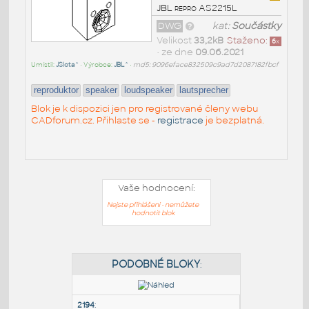
JBL repro AS2215L
DWG
kat:
Součástky
Velikost
33,2kB
Staženo:
6
x
• ze dne
09.06.2021
Umístil:
JSlota^
• Výrobce:
JBL^
•
md5: 9096eface832509c9ad7d2087182fbcf
reproduktor
speaker
loudspeaker
lautsprecher
Blok je k dispozici jen pro registrované členy webu
CADforum.cz. Přihlaste se -
registrace
je bezplatná.
Vaše hodnocení:
Nejste přihlášeni - nemůžete
hodnotit blok