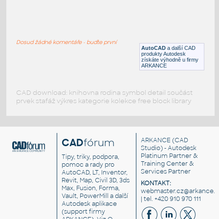
193d
:
JBL repro 193d
Dosud žádné komentáře - buďte první
DWG
Součástky
AutoCAD
a další CAD
produkty Autodesk
získáte výhodně u firmy
ARKANCE
CAD download: knihovna rodina symbol detail součást
prvek stafáž výkres kategorie kolekce free block library
CAD
fórum
ARKANCE
(CAD
Studio) - Autodesk
Platinum Partner &
Tipy, triky, podpora,
Training Center &
pomoc a rady pro
Services Partner
AutoCAD, LT, Inventor,
Revit, Map, Civil 3D, 3ds
KONTAKT:
Max, Fusion, Forma,
webmaster.cz@arkance.w
Vault, PowerMill a další
| tel. +420 910 970 111
Autodesk aplikace
(support firmy