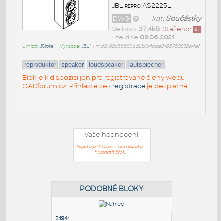
JBL repro AS2225L
DWG
kat:
Součástky
Velikost
37,4kB
Staženo:
6
x
• ze dne
09.06.2021
Umístil:
JSlota^
• Výrobce:
JBL^
•
md5: 00c55683c02b1b4cba3195760885b4af
reproduktor
speaker
loudspeaker
lautsprecher
Blok je k dispozici jen pro registrované členy webu
CADforum.cz. Přihlaste se -
registrace
je bezplatná.
Vaše hodnocení:
Nejste přihlášeni - nemůžete
hodnotit blok