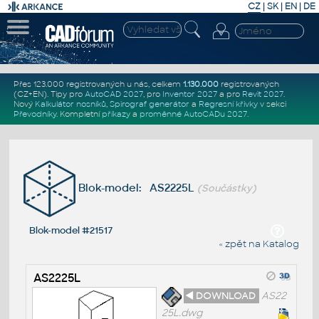
CZ
|
SK
|
EN
|
DE
Přes 123.000 registrovaných u nás, celkem
1.130.000
registrovaných
(CZ+EN)
. Tipy pro
AutoCAD 2027
, pro
Inventor 2027
a pro
Revit 2027
.
Nový
Kalkulátor nosníků
,
Spirograf generátor
a
Regresní křivky
v sekci
Převodníky
.
Kompletní
příkazy
a
proměnné AutoCADu 2027
.
Blok-model: AS2225L
(Součástky)
Blok-model #21517
« zpět na Katalog
AS2225L
◄ DOWNLOAD
AS22
25L.dwg