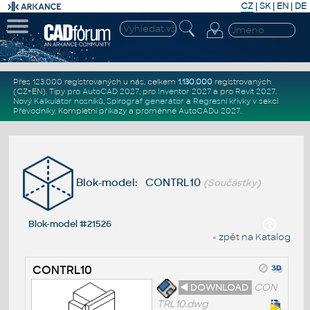
CZ
|
SK
|
EN
|
DE
Přes 123.000 registrovaných u nás, celkem
1.130.000
registrovaných
(CZ+EN)
. Tipy pro
AutoCAD 2027
, pro
Inventor 2027
a pro
Revit 2027
.
Nový
Kalkulátor nosníků
,
Spirograf generátor
a
Regresní křivky
v sekci
Převodníky
.
Kompletní
příkazy
a
proměnné AutoCADu 2027
.
Blok-model: CONTRL10
(Součástky)
Blok-model #21526
« zpět na Katalog
CONTRL10
◄ DOWNLOAD
CON
TRL10.dwg