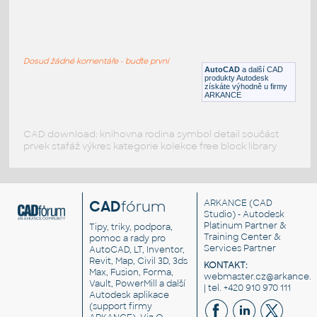
193d
:
JBL repro 193d
Dosud žádné komentáře - buďte první
DWG
Součástky
AutoCAD
a další CAD
produkty Autodesk
získáte výhodně u firmy
ARKANCE
CAD download: knihovna rodina symbol detail součást
prvek stafáž výkres kategorie kolekce free block library
CAD
fórum
ARKANCE
(CAD
Studio) - Autodesk
Platinum Partner &
Tipy, triky, podpora,
Training Center &
pomoc a rady pro
Services Partner
AutoCAD, LT, Inventor,
Revit, Map, Civil 3D, 3ds
KONTAKT:
Max, Fusion, Forma,
webmaster.cz@arkance.w
Vault, PowerMill a další
| tel. +420 910 970 111
Autodesk aplikace
(support firmy