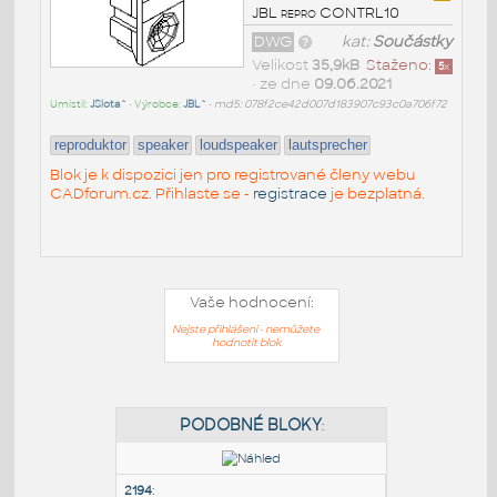
JBL repro CONTRL10
DWG
kat:
Součástky
Velikost
35,9kB
Staženo:
5
x
• ze dne
09.06.2021
Umístil:
JSlota^
• Výrobce:
JBL^
•
md5: 078f2ce42d007d183907c93c0a706f72
reproduktor
speaker
loudspeaker
lautsprecher
Blok je k dispozici jen pro registrované členy webu
CADforum.cz. Přihlaste se -
registrace
je bezplatná.
Vaše hodnocení:
Nejste přihlášeni - nemůžete
hodnotit blok