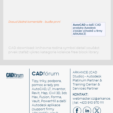
193d
:
JBL repro 193d
Dosud žádné komentáře - buďte první
DWG
Součástky
AutoCAD
a další CAD
produkty Autodesk
získáte výhodně u firmy
ARKANCE
CAD download: knihovna rodina symbol detail součást
prvek stafáž výkres kategorie kolekce free block library
CAD
fórum
ARKANCE
(CAD
Studio) - Autodesk
Platinum Partner &
Tipy, triky, podpora,
Training Center &
pomoc a rady pro
Services Partner
AutoCAD, LT, Inventor,
Revit, Map, Civil 3D, 3ds
KONTAKT:
Max, Fusion, Forma,
webmaster.cz@arkance.w
Vault, PowerMill a další
| tel. +420 910 970 111
Autodesk aplikace
(support firmy