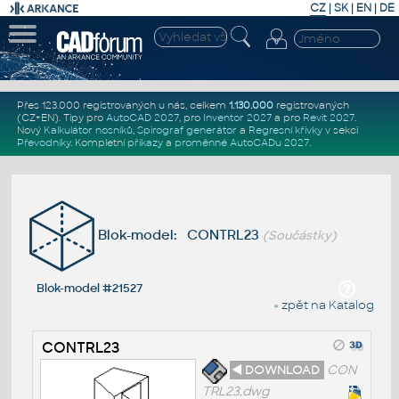
CZ
|
SK
|
EN
|
DE
Přes 123.000 registrovaných u nás, celkem
1.130.000
registrovaných
(CZ+EN)
. Tipy pro
AutoCAD 2027
, pro
Inventor 2027
a pro
Revit 2027
.
Nový
Kalkulátor nosníků
,
Spirograf generátor
a
Regresní křivky
v sekci
Převodníky
.
Kompletní
příkazy
a
proměnné AutoCADu 2027
.
Blok-model: CONTRL23
(Součástky)
Blok-model #21527
« zpět na Katalog
CONTRL23
◄ DOWNLOAD
CON
TRL23.dwg