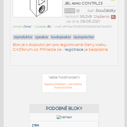
JBL repro CONTRL23
DWG
kat:
Součástky
Velikost
38,2kB
Staženo:
5
x
• ze dne
09.06.2021
Umístil:
JSlota^
• Výrobce:
JBL^
•
md5: d67fea70f4851f6f2b92b20b31a40f21
reproduktor
speaker
loudspeaker
lautsprecher
Blok je k dispozici jen pro registrované členy webu
CADforum.cz. Přihlaste se -
registrace
je bezplatná.
Vaše hodnocení:
Nejste přihlášeni - nemůžete
hodnotit blok