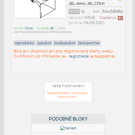
JBL repro JBL23541
DWG
kat:
Součástky
Velikost
66kB
•
Staženo:
6
x
ze dne
09.06.2021
Umístil:
JSlota^
• Výrobce:
JBL^
•
md5:
ca679cd86d0b84b2eb431f8b522bddbe
reproduktor
speaker
loudspeaker
lautsprecher
Blok je k dispozici jen pro registrované členy webu
CADforum.cz. Přihlaste se -
registrace
je bezplatná.
Vaše hodnocení:
Nejste přihlášeni - nemůžete
hodnotit blok