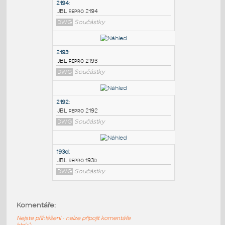
PODOBNÉ BLOKY
:
2194
:
JBL repro 2194
DWG
Součástky
2193
:
JBL repro 2193
DWG
Součástky
2192
:
Komentáře:
JBL repro 2192
Nejste přihlášeni - nelze připojit komentáře
DWG
Součástky
bloků