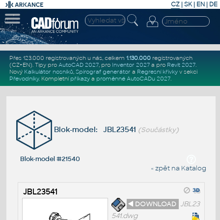
CZ
|
SK
|
EN
|
DE
Přes 123.000 registrovaných u nás, celkem
1.130.000
registrovaných
(CZ+EN)
. Tipy pro
AutoCAD 2027
, pro
Inventor 2027
a pro
Revit 2027
.
Nový
Kalkulátor nosníků
,
Spirograf generátor
a
Regresní křivky
v sekci
Převodníky
.
Kompletní
příkazy
a
proměnné AutoCADu 2027
.
Blok-model: JBL23541
(Součástky)
Blok-model #21540
« zpět na Katalog
JBL23541
◄ DOWNLOAD
JBL23
541.dwg