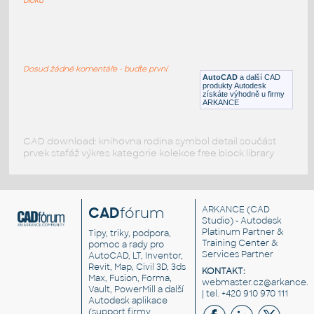
193d
:
JBL repro 193d
Dosud žádné komentáře - buďte první
DWG
Součástky
AutoCAD
a další CAD
produkty Autodesk
získáte výhodně u firmy
ARKANCE
CAD download: knihovna rodina symbol detail součást
prvek stafáž výkres kategorie kolekce free block library
CAD
fórum
ARKANCE
(CAD
Studio) - Autodesk
Platinum Partner &
Tipy, triky, podpora,
Training Center &
pomoc a rady pro
Services Partner
AutoCAD, LT, Inventor,
Revit, Map, Civil 3D, 3ds
KONTAKT:
Max, Fusion, Forma,
webmaster.cz@arkance.w
Vault, PowerMill a další
| tel. +420 910 970 111
Autodesk aplikace
(support firmy