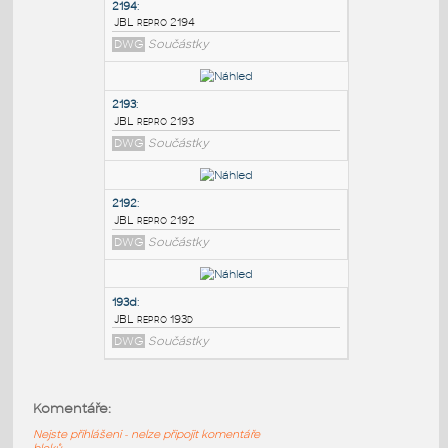
PODOBNÉ BLOKY
:
2194
:
JBL repro 2194
DWG
Součástky
2193
:
JBL repro 2193
DWG
Součástky
2192
:
Komentáře:
JBL repro 2192
Nejste přihlášeni - nelze připojit komentáře
DWG
Součástky
bloků