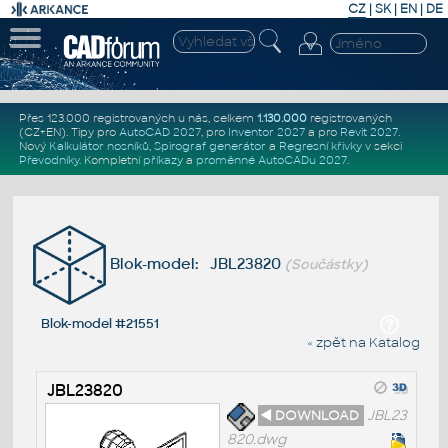
CZ
|
SK
|
EN
|
DE
Přes 123.000 registrovaných u nás, celkem
1.130.000
registrovaných
(CZ+EN)
. Tipy pro
AutoCAD 2027
, pro
Inventor 2027
a pro
Revit 2027
.
Nový
Kalkulátor nosníků
,
Spirograf generátor
a
Regresní křivky
v sekci
Převodníky
.
Kompletní
příkazy
a
proměnné AutoCADu 2027
.
Blok-model: JBL23820
(Součástky)
Blok-model #21551
« zpět na Katalog
JBL23820
◄ DOWNLOAD
JBL23
820.dwg