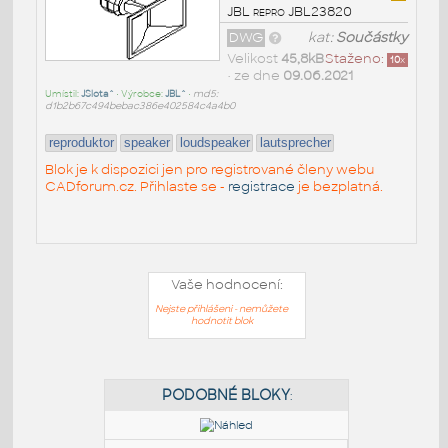
JBL repro JBL23820
DWG
kat:
Součástky
Velikost
45,8kB
Staženo:
10
x
• ze dne
09.06.2021
Umístil:
JSlota^
• Výrobce:
JBL^
•
md5:
d1b2b67c494bebac386e402584c4a4b0
reproduktor
speaker
loudspeaker
lautsprecher
Blok je k dispozici jen pro registrované členy webu
CADforum.cz. Přihlaste se -
registrace
je bezplatná.
Vaše hodnocení:
Nejste přihlášeni - nemůžete
hodnotit blok