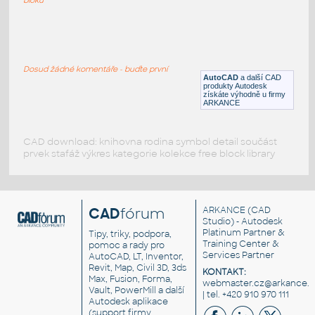
193d
:
JBL repro 193d
Dosud žádné komentáře - buďte první
DWG
Součástky
AutoCAD
a další CAD
produkty Autodesk
získáte výhodně u firmy
ARKANCE
CAD download: knihovna rodina symbol detail součást
prvek stafáž výkres kategorie kolekce free block library
CAD
fórum
ARKANCE
(CAD
Studio) - Autodesk
Platinum Partner &
Tipy, triky, podpora,
Training Center &
pomoc a rady pro
Services Partner
AutoCAD, LT, Inventor,
Revit, Map, Civil 3D, 3ds
KONTAKT:
Max, Fusion, Forma,
webmaster.cz@arkance.w
Vault, PowerMill a další
| tel. +420 910 970 111
Autodesk aplikace
(support firmy