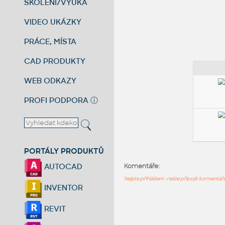
ŠKOLENÍ/VÝUKA
VIDEO UKÁZKY
PRÁCE, MÍSTA
CAD PRODUKTY
WEB ODKAZY
PROFI PODPORA
ⓘ
PORTÁLY PRODUKTŮ
AUTOCAD
Komentáře:
Nejste přihlášeni - nelze připojit komentá
INVENTOR
REVIT