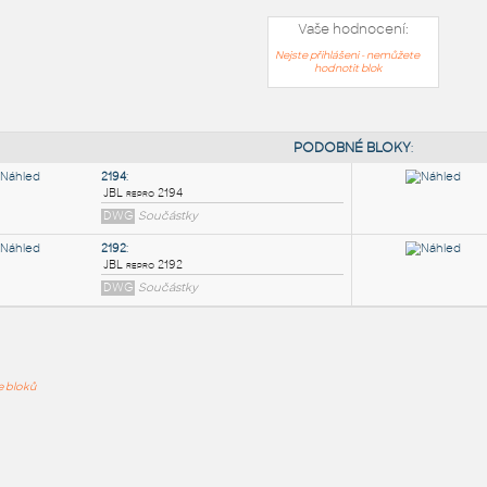
Vaše hodnocení:
Nejste přihlášeni - nemůžete
hodnotit blok
PODOB
2194
:
ře bloků
JBL repro 2194
DWG
Součástky
2192
:
JBL repro 2192