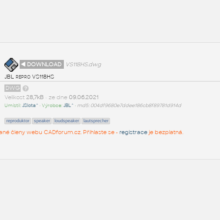
◄ DOWNLOAD
VS118HS.dwg
JBL repro VS118HS
DWG
Velikost
28,7kB
• ze dne
09.06.2021
Umístil:
JSlota^
• Výrobce:
JBL^
•
md5: 004df9680e7ddee186cb8f89781d914d
reproduktor
speaker
loudspeaker
lautsprecher
rované členy webu CADforum.cz. Přihlaste se -
registrace
je bezplatná.