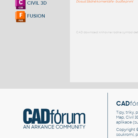
Dosud žádné komentáře - buďte první
CIVIL 3D
FUSION
CAD download: knihovna rodina symbol detai
CAD
fó
Tipy, triky
Map, Civil 
aplikace (
Copyright 
soukromí, 