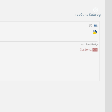
« zpět na Katalog
kat:
Součástky
Staženo:
17
x