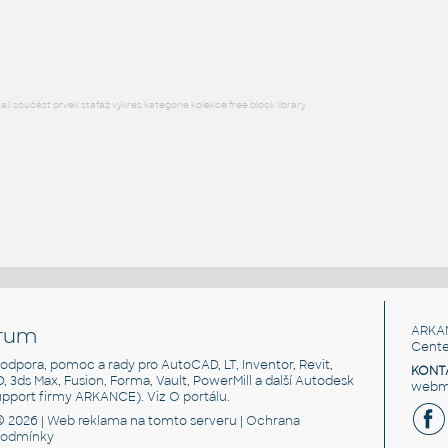
DWG
Součástky
l součást prvek stafáž výkres kategorie kolekce free block library
rum
ARKA
Cente
, podpora, pomoc a rady pro AutoCAD, LT, Inventor, Revit,
KONT
3D, 3ds Max, Fusion, Forma, Vault, PowerMill a další Autodesk
webma
support firmy ARKANCE). Viz
O portálu
.
© 2026 |
Web reklama
na tomto serveru |
Ochrana
podmínky