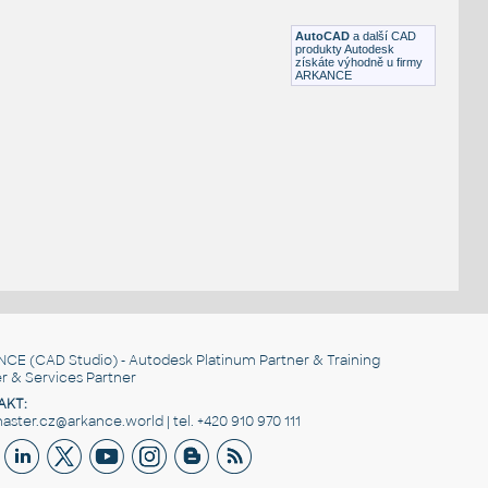
DWG
Součástky
AutoCAD
a další CAD
produkty Autodesk
získáte výhodně u firmy
ARKANCE
NCE
(CAD Studio) - Autodesk Platinum Partner & Training
r & Services Partner
AKT:
ster.cz@arkance.world | tel. +420 910 970 111