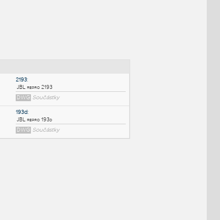
NÉ BLOKY
:
2193
:
JBL repro 2193
DWG
Součástky
193d
:
JBL repro 193d