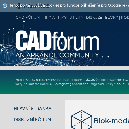
Tento portál využívá cookies pro funkce přihlášení a pro Google rek
CAD FÓRUM - TIPY A TRIKY | UTILITY | DISKUZE | BLOKY |
Přes 123.000 registrovaných u nás, celkem
1.130.000
registrovaných (C
Nový
Kalkulátor nosníků
,
Spirograf generátor
a
Regresní křivky
v sekci
P
HLAVNÍ STRÁNKA
Blok-mode
DISKUZNÍ FÓRUM