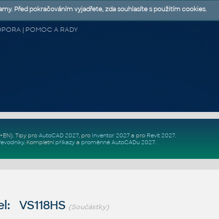
lamy. Před pokračováním vyjadřete, zda souhlasíte s použitím cookies.
 PODPORA | POMOC A RADY
Z+EN)
. Tipy pro
AutoCAD 2027
, pro
Inventor 2027
a pro
Revit 2027
.
řevodníky
.
Kompletní
příkazy
a
proměnné AutoCADu 2027
.
l: VS118HS
(Součástky)