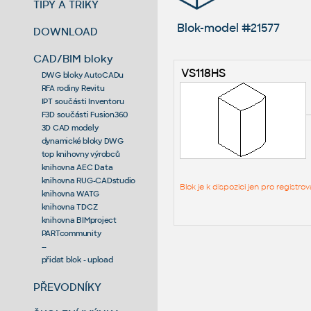
TIPY A TRIKY
Blok-model #21577
DOWNLOAD
CAD/BIM bloky
VS118HS
DWG bloky AutoCADu
RFA rodiny Revitu
IPT součásti Inventoru
F3D součásti Fusion360
3D CAD modely
dynamické bloky DWG
top knihovny výrobců
knihovna AEC Data
knihovna RUG-CADstudio
Blok je k dispozici jen pro regist
knihovna WATG
knihovna TDCZ
knihovna BIMproject
PARTcommunity
--
přidat blok - upload
PŘEVODNÍKY