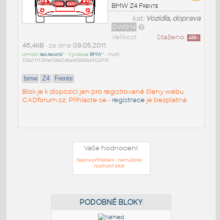
BMW Z4 Frente
kat:
Vozidla, doprava
DWG14
Velikost
Staženo:
439
x
46,4kB
• ze dne
09.05.2011
Umístil:
leo.lecorb^
• Výrobce:
BMW^
•
md5:
53b21117bfef2b624be90980d4132f15
bmw
Z4
Frente
Blok je k dispozici jen pro registrované členy webu
CADforum.cz. Přihlaste se -
registrace
je bezplatná.
Vaše hodnocení:
Nejste přihlášeni - nemůžete
hodnotit blok