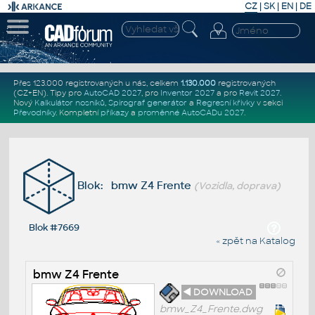
CZ
|
SK
|
EN
|
DE
Přes 123.000 registrovaných u nás, celkem
1.130.000
registrovaných
(CZ+EN)
. Tipy pro
AutoCAD 2027
, pro
Inventor 2027
a pro
Revit 2027
.
Nový
Kalkulátor nosníků
,
Spirograf generátor
a
Regresní křivky
v sekci
Převodníky
.
Kompletní
příkazy
a
proměnné AutoCADu 2027
.
Blok: bmw Z4 Frente
(Vozidla, doprava)
Blok #7669
« zpět na Katalog
bmw Z4 Frente
◄ DOWNLOAD
bmw_Z4_Frente.dwg