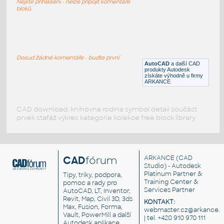
Nejste přihlášeni - nelze připojit komentáře
DWG
Vozidla, doprava
bloků
BMW E30
:
BMW E30
Dosud žádné komentáře - buďte první
AutoCAD
a další CAD
DWG
Vozidla, doprava
produkty Autodesk
získáte výhodně u firmy
ARKANCE
CAD download: knihovna rodina symbol detail součást
prvek stafáž výkres kategorie kolekce free block library
CAD
fórum
ARKANCE
(CAD
Studio) - Autodesk
Platinum Partner &
Tipy, triky, podpora,
Training Center &
pomoc a rady pro
Services Partner
AutoCAD, LT, Inventor,
Revit, Map, Civil 3D, 3ds
KONTAKT:
Max, Fusion, Forma,
webmaster.cz@arkance.w
Vault, PowerMill a další
| tel. +420 910 970 111
Autodesk aplikace