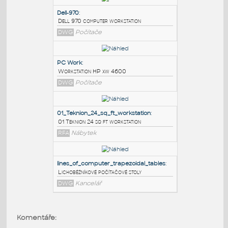
PODOBNÉ BLOKY
:
Dell-970
:
Dell 970 computer workstation
DWG
Počítače
PC Work
:
Workstation HP xw 4600
DWG
Počítače
01_Teknion_24_sq_ft_workstation
:
Komentáře:
01 Teknion 24 sq ft workstation