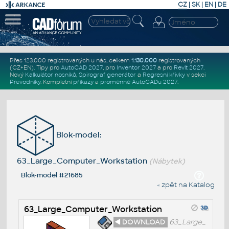
CZ
|
SK
|
EN
|
DE
Přes 123.000 registrovaných u nás, celkem
1.130.000
registrovaných
(CZ+EN)
. Tipy pro
AutoCAD 2027
, pro
Inventor 2027
a pro
Revit 2027
.
Nový
Kalkulátor nosníků
,
Spirograf generátor
a
Regresní křivky
v sekci
Převodníky
.
Kompletní
příkazy
a
proměnné AutoCADu 2027
.
Blok-model:
63_Large_Computer_Workstation
(Nábytek)
Blok-model #21685
« zpět na Katalog
63_Large_Computer_Workstation
◄ DOWNLOAD
63_Large_