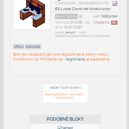
Computer_Workstation.rfa
63 Large Computer Workstation
Revit family
kat:
Nábytek
Velikost
572kB
• ze
Staženo:
39
x
dne
13.07.2021
Umístil:
JerzyW^
•
md5:
a9a0606ba383e2638a973ac73b0ba9ba
office
kancelar
Blok je k dispozici jen pro registrované členy webu
CADforum.cz. Přihlaste se -
registrace
je bezplatná.
Vaše hodnocení:
Nejste přihlášeni - nemůžete
hodnotit blok