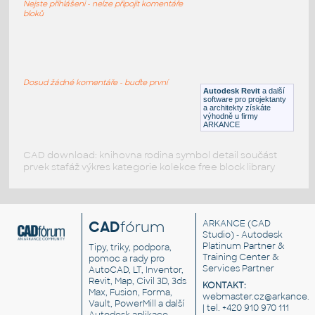
Nejste přihlášeni - nelze připojit komentáře
RFA
Nábytek
bloků
lines_of_computer_trapezoidal_tables
:
Lichoběžníkové počítačové stoly
Dosud žádné komentáře - buďte první
Autodesk Revit
a další
DWG
Kancelář
software pro projektanty
a architekty získáte
výhodně u firmy
ARKANCE
CAD download: knihovna rodina symbol detail součást
prvek stafáž výkres kategorie kolekce free block library
CAD
fórum
ARKANCE
(CAD
Studio) - Autodesk
Platinum Partner &
Tipy, triky, podpora,
Training Center &
pomoc a rady pro
Services Partner
AutoCAD, LT, Inventor,
Revit, Map, Civil 3D, 3ds
KONTAKT:
Max, Fusion, Forma,
webmaster.cz@arkance.w
Vault, PowerMill a další
| tel. +420 910 970 111