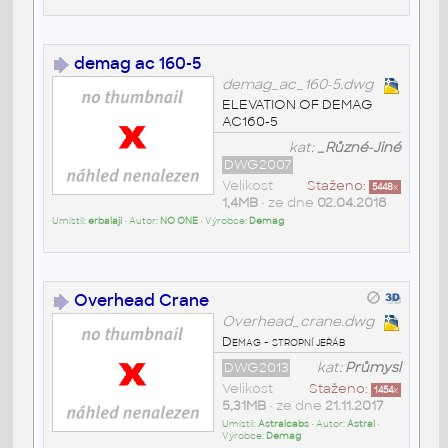
demag ac 160-5
demag_ac_160-5.dwg
ELEVATION OF DEMAG
AC160-5
kat:
_Různé-Jiné
DWG2007
Velikost
Staženo:
5448
x
1,4MB
• ze dne
02.04.2018
Umístil:
erbalaji
• Autor:
NO ONE
• Výrobce:
Demag
Overhead Crane
Overhead_crane.dwg
Demag - stropní jeřáb
DWG2013
kat:
Průmysl
Velikost
Staženo:
1454
x
5,31MB
• ze dne
21.11.2017
Umístil:
Astralcabs
• Autor:
Astral
•
Výrobce:
Demag