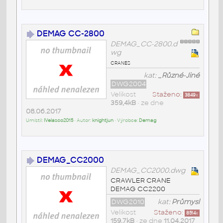
DEMAG CC-2800
DEMAG_CC-2800.d
wg
cranes
kat:
_Různé-Jiné
DWG2004
Velikost
Staženo:
3849
x
359,4kB
• ze dne
08.06.2017
Umístil:
IVelasco2015
• Autor:
knightjun
• Výrobce:
Demag
DEMAG_CC2000
DEMAG_CC2000.dwg
CRAWLER CRANE
DEMAG CC2200
DWG2010
kat:
Průmysl
Velikost
Staženo:
8514
x
159,7kB
• ze dne
11.04.2017