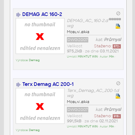
DEMAG AC 160-2
DEMAG_AC_160-2.d
wg
Mobilní jeřáb
DWG2007
kat:
Průmysl
Velikost
Staženo:
872
x
975,2kB
• ze dne
03.11.2021
Umístil:
MIN HTUT WIN
• Autor:
Min
•
Výrobce:
Demag
Terx Demag AC 200-1
Terx_Demag_AC_200-1.d
wg
Mobilní jeřáb
DWG2007
kat:
Průmysl
Velikost
Staženo:
918
x
991,5kB
• ze dne
02.11.2021
Umístil:
MIN HTUT WIN
• Autor:
Min
•
Výrobce:
Demag