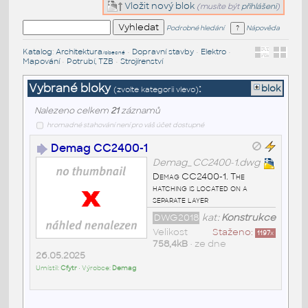
Vložit nový blok
(musíte být
přihlášeni
)
Podrobné hledání
Nápověda
Katalog
:
Architektura
•
Dopravní stavby
•
Elektro
•
/obecné
Mapování
•
Potrubí, TZB
•
Strojírenství
Vybrané bloky
:
blok
(zvolte kategorii vlevo)
Nalezeno celkem
21
záznamů
hromadné stahování není pro váš účet dostupné
Demag CC2400-1
Demag_CC2400-1.dwg
Demag CC2400-1. The
hatching is located on a
separate layer
DWG2018
kat:
Konstrukce
Velikost
Staženo:
1197
x
758,4kB
• ze dne
26.05.2025
Umístil:
Cfytr
• Výrobce:
Demag