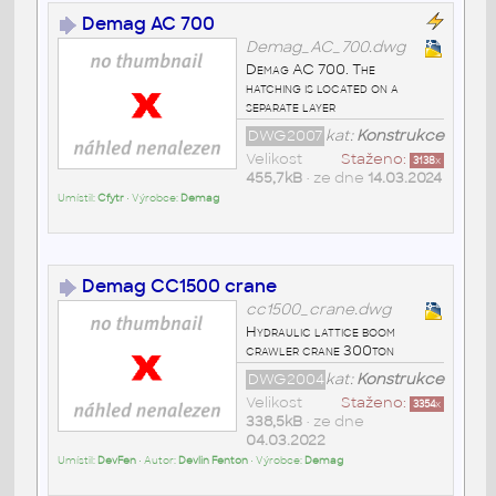
Demag AC 700
Demag_AC_700.dwg
Demag AC 700. The
hatching is located on a
separate layer
DWG2007
kat:
Konstrukce
Velikost
Staženo:
3138
x
455,7kB
• ze dne
14.03.2024
Umístil:
Cfytr
• Výrobce:
Demag
Demag CC1500 crane
cc1500_crane.dwg
Hydraulic lattice boom
crawler crane 300ton
DWG2004
kat:
Konstrukce
Velikost
Staženo:
3354
x
338,5kB
• ze dne
04.03.2022
Umístil:
DevFen
• Autor:
Devlin Fenton
• Výrobce:
Demag