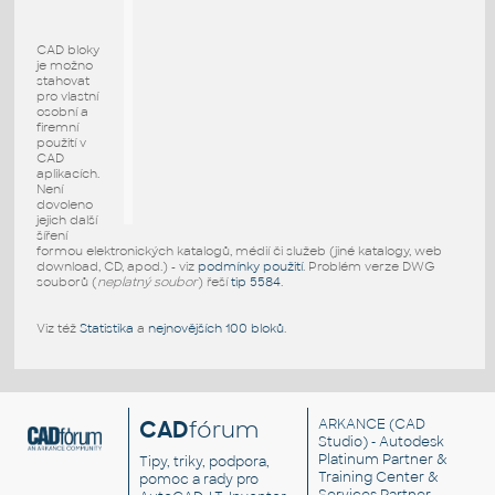
CAD bloky
je možno
stahovat
pro vlastní
osobní a
firemní
použití v
CAD
aplikacích.
Není
dovoleno
jejich další
šíření
formou elektronických katalogů, médií či služeb (jiné katalogy, web
download, CD, apod.) - viz
podmínky použití
. Problém verze DWG
souborů (
neplatný soubor
) řeší
tip 5584
.
Viz též
Statistika
a
nejnovějších 100 bloků
.
CAD
fórum
ARKANCE
(CAD
Studio) - Autodesk
Platinum Partner &
Tipy, triky, podpora,
Training Center &
pomoc a rady pro
Services Partner