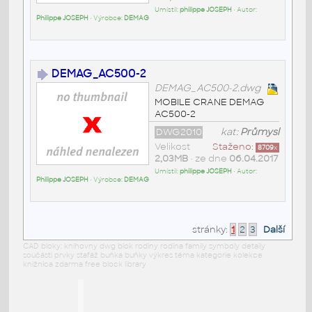
Umístil:
philippe JOSEPH
• Autor:
Philippe JOSEPH
• Výrobce:
DEMAG
DEMAG_AC500-2
DEMAG_AC500-2.dwg
MOBILE CRANE DEMAG
AC500-2
DWG2010
kat:
Průmysl
Velikost
Staženo:
8709
x
2,03MB
• ze dne
06.04.2017
Umístil:
philippe JOSEPH
• Autor:
Philippe JOSEPH
• Výrobce:
DEMAG
stránky:
1
2
3
Další
CAD bloky: knihovny dwg blok rodiny rodina family symboly detaily
součásti prvky stafáž buňka buňky výkres téma kategorie kolekce
knižnica zdarma free block library