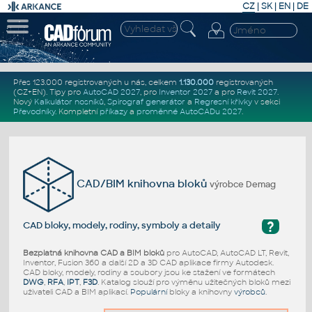
CZ
|
SK
|
EN
|
DE
Přes 123.000 registrovaných u nás, celkem
1.130.000
registrovaných
(CZ+EN)
. Tipy pro
AutoCAD 2027
, pro
Inventor 2027
a pro
Revit 2027
.
Nový
Kalkulátor nosníků
,
Spirograf generátor
a
Regresní křivky
v sekci
Převodníky
.
Kompletní
příkazy
a
proměnné AutoCADu 2027
.
CAD/BIM knihovna bloků
výrobce Demag
?
CAD bloky, modely, rodiny, symboly a detaily
Bezplatná knihovna CAD a BIM bloků
pro AutoCAD, AutoCAD LT, Revit,
Inventor, Fusion 360 a další 2D a 3D CAD aplikace firmy Autodesk.
CAD bloky, modely, rodiny a soubory jsou ke stažení ve formátech
DWG
,
RFA
,
IPT
,
F3D
. Katalog slouží pro výměnu užitečných bloků mezi
uživateli CAD a BIM aplikací.
Populární
bloky a knihovny
výrobců
.