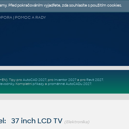
lamy. Před pokračováním vyjadřete, zda souhlasíte s použitím cookies.
 PODPORA | POMOC A RADY
Z+EN)
. Tipy pro
AutoCAD 2027
, pro
Inventor 2027
a pro
Revit 2027
.
řevodníky
.
Kompletní
příkazy
a
proměnné AutoCADu 2027
.
l: 37 inch LCD TV
(Elektronika)