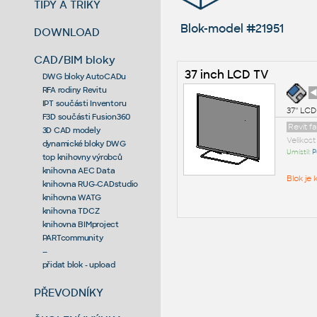
TIPY A TRIKY
Blok-model #21951
DOWNLOAD
CAD/BIM bloky
37 inch LCD TV
DWG bloky AutoCADu
RFA rodiny Revitu
◄
IPT součásti Inventoru
37'' LCD
F3D součásti Fusion360
Revit f
3D CAD modely
Velikos
dynamické bloky DWG
Umístil:
P
top knihovny výrobců
knihovna AEC Data
Blok je
knihovna RUG-CADstudio
knihovna WATG
knihovna TDCZ
knihovna BIMproject
PARTcommunity
--
přidat blok - upload
PŘEVODNÍKY