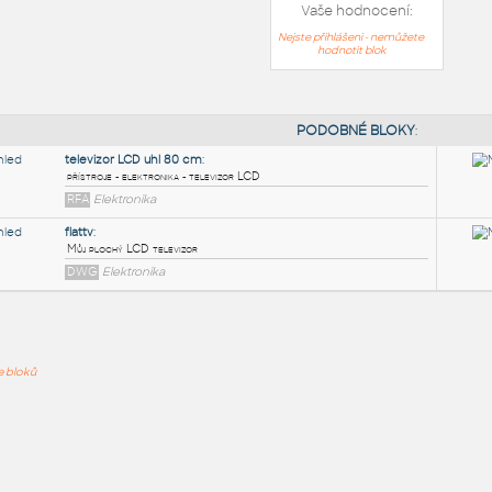
Vaše hodnocení:
Nejste přihlášeni - nemůžete
hodnotit blok
PODOB
televizor LCD uhl 80 cm
:
ře bloků
přístroje - elektronika - televizor LCD
RFA
Elektronika
flattv
:
Můj plochý LCD televizor