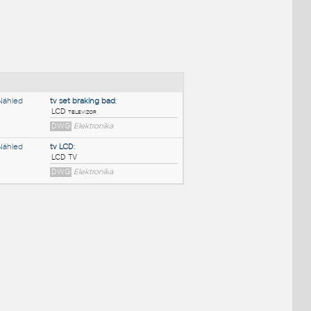
NÉ BLOKY
:
tv set braking bad
:
LCD televizor
DWG
Elektronika
tv LCD
:
LCD TV