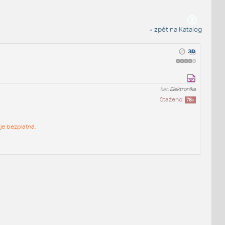
« zpět na Katalog
kat:
Elektronika
Staženo:
78
x
je bezplatná.