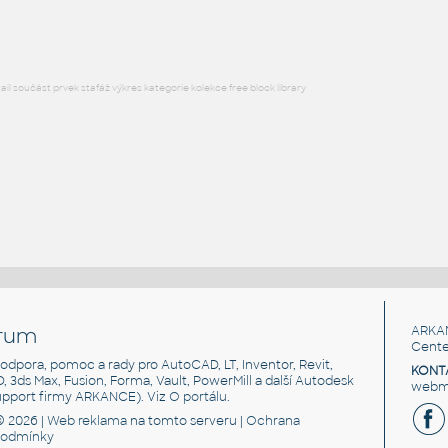
DWG
Elektronika
l součást prvek stafáž výkres kategorie kolekce free block library
rum
ARKA
Cente
, podpora, pomoc a rady pro AutoCAD, LT, Inventor, Revit,
KONT
3D, 3ds Max, Fusion, Forma, Vault, PowerMill a další Autodesk
webma
support firmy ARKANCE). Viz
O portálu
.
© 2026 |
Web reklama
na tomto serveru |
Ochrana
podmínky