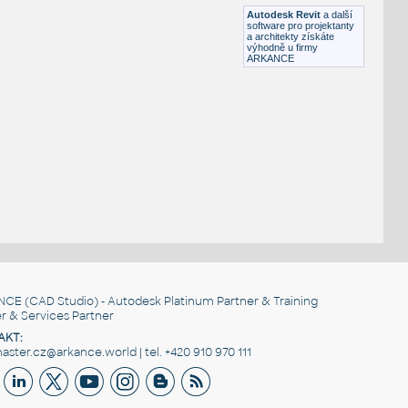
DWG
Elektronika
Autodesk Revit
a další
software pro projektanty
a architekty získáte
výhodně u firmy
ARKANCE
NCE
(CAD Studio) - Autodesk Platinum Partner & Training
r & Services Partner
AKT:
ster.cz@arkance.world | tel. +420 910 970 111