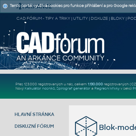
Tento portál využívá cookies pro funkce přihlášení a pro Google rek
CAD FÓRUM - TIPY A TRIKY | UTILITY | DISKUZE | BLOKY |
Přes 123.000 registrovaných u nás, celkem
1.130.000
registrovaných (C
Nový
Kalkulátor nosníků
,
Spirograf generátor
a
Regresní křivky
v sekci
P
HLAVNÍ STRÁNKA
Blok-mode
DISKUZNÍ FÓRUM