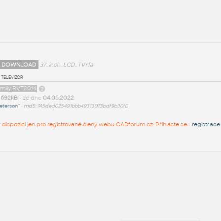
 DOWNLOAD
37_inch_LCD_TV.rfa
 televizor
amily RVT2014
t
692kB
• ze dne
04.05.2022
eterson^
•
md5: 745ded025491bbb49313073bdf9b30f0
 k dispozici jen pro registrované členy webu CADforum.cz. Přihlaste se -
registrace