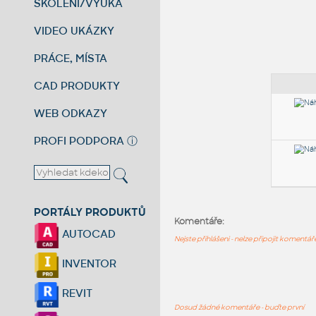
ŠKOLENÍ/VÝUKA
VIDEO UKÁZKY
PRÁCE, MÍSTA
CAD PRODUKTY
WEB ODKAZY
PROFI PODPORA
ⓘ
PORTÁLY PRODUKTŮ
Komentáře:
AUTOCAD
Nejste přihlášeni - nelze připojit komentá
INVENTOR
REVIT
Dosud žádné komentáře - buďte první