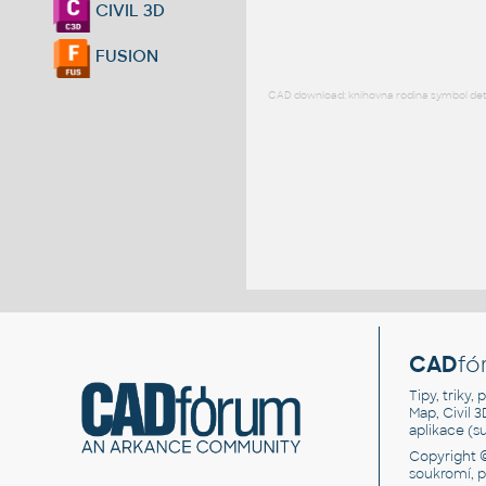
CIVIL 3D
FUSION
CAD download: knihovna rodina symbol detai
CAD
fó
Tipy, triky
Map, Civil 
aplikace (
Copyright 
soukromí, 