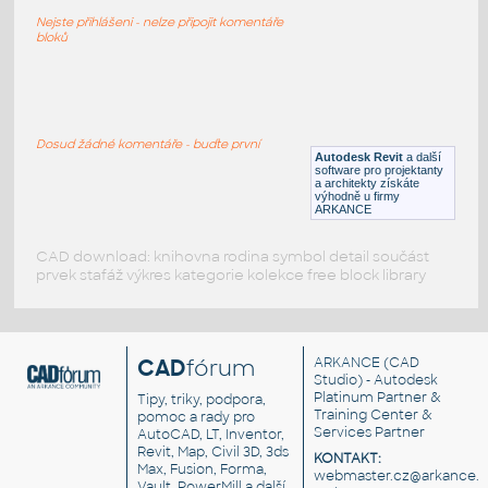
Posilovací stroj
Nejste přihlášeni - nelze připojit komentáře
RFA
Sport
bloků
fitness
:
16 posilovacích strojů
Dosud žádné komentáře - buďte první
Autodesk Revit
a další
DWG
Sport
software pro projektanty
a architekty získáte
výhodně u firmy
ARKANCE
CAD download: knihovna rodina symbol detail součást
prvek stafáž výkres kategorie kolekce free block library
CAD
fórum
ARKANCE
(CAD
Studio) - Autodesk
Platinum Partner &
Tipy, triky, podpora,
Training Center &
pomoc a rady pro
Services Partner
AutoCAD, LT, Inventor,
Revit, Map, Civil 3D, 3ds
KONTAKT:
Max, Fusion, Forma,
webmaster.cz@arkance.w
Vault, PowerMill a další