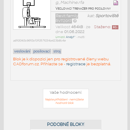
g_Machine.rfa
Veslovací trenažér pro posilovny
Revit family
kat:
Sportoviště
RVT2017
Velikost
464kB
• ze
Staženo:
92
x
dne
01.06.2022
Umístil:
Andy1^
•
md5:
a810040c96f0cf3f0571034a423b8c4e
veslování
posilovací
stroj
Blok je k dispozici jen pro registrované členy webu
CADforum.cz. Přihlaste se -
registrace
je bezplatná.
Vaše hodnocení:
Nejste přihlášeni - nemůžete
hodnotit blok