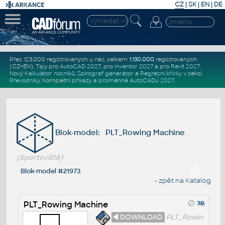
CZ
|
SK
|
EN
|
DE
Přes 123.000 registrovaných u nás, celkem
1.130.000
registrovaných
(CZ+EN)
. Tipy pro
AutoCAD 2027
, pro
Inventor 2027
a pro
Revit 2027
.
Nový
Kalkulátor nosníků
,
Spirograf generátor
a
Regresní křivky
v sekci
Převodníky
.
Kompletní
příkazy
a
proměnné AutoCADu 2027
.
Blok-model: PLT_Rowing Machine
(Sportoviště)
Blok-model #21973
« zpět na Katalog
PLT_Rowing Machine
◄ DOWNLOAD
PLT_Rowin