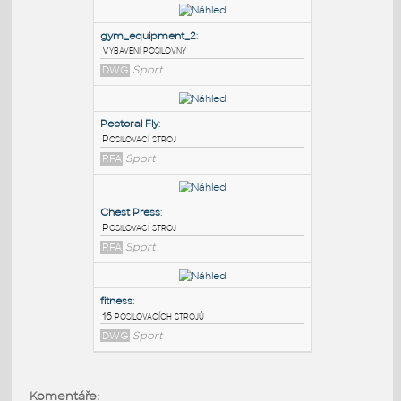
PODOBNÉ BLOKY
:
gym_equipment_2
:
Vybavení posilovny
DWG
Sport
Pectoral Fly
:
Posilovací stroj
RFA
Sport
Chest Press
:
Komentáře: