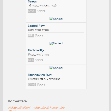
PODOBNÉ BLOKY
:
fitness
:
16 posilovacích strojů
DWG
Sport
Seated Row
:
Posilovací stroj
RFA
Sport
Pectoral Fly
:
Komentáře:
Posilovací stroj
Nejste přihlášeni - nelze připojit komentáře
RFA
Sport
bloků