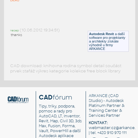
TechnoGym-Run
:
Cvičební stroj - běžící pás
(10.06.2012 19:34:51)
recep
DWG
Sport
Autodesk Revit
a další
thanks
software pro projektanty
a architekty získáte
výhodně u firmy
ARKANCE
CAD download: knihovna rodina symbol detail součást
prvek stafáž výkres kategorie kolekce free block library
CAD
fórum
ARKANCE
(CAD
Studio) - Autodesk
Platinum Partner &
Tipy, triky, podpora,
Training Center &
pomoc a rady pro
Services Partner
AutoCAD, LT, Inventor,
Revit, Map, Civil 3D, 3ds
KONTAKT:
Max, Fusion, Forma,
webmaster.cz@arkance.w
Vault, PowerMill a další
| tel. +420 910 970 111
Autodesk aplikace