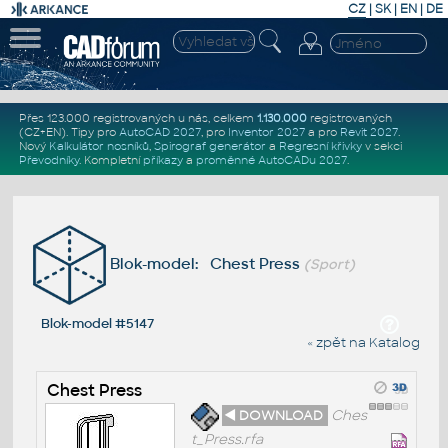
CZ
|
SK
|
EN
|
DE
Přes 123.000 registrovaných u nás, celkem
1.130.000
registrovaných
(CZ+EN)
. Tipy pro
AutoCAD 2027
, pro
Inventor 2027
a pro
Revit 2027
.
Nový
Kalkulátor nosníků
,
Spirograf generátor
a
Regresní křivky
v sekci
Převodníky
.
Kompletní
příkazy
a
proměnné AutoCADu 2027
.
Blok-model: Chest Press
(Sport)
Blok-model #5147
« zpět na Katalog
Chest Press
◄ DOWNLOAD
Ches
t_Press.rfa