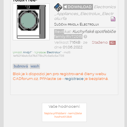
◄ DOWNLOAD
Electronics
_Appliances_Electrolux_Electr
olu.rfa
Sušička prádla Electrolux
Revit
kat:
Kuchyňské spotřebiče
family RVT2015
Velikost
716kB
• ze
Staženo:
82
x
dne
01.06.2022
Umístil:
Andy1^
• Výrobce:
Electrolux^
•
md5:
1ef62f4bdc5d74d778c2fc5e5c5a7735
bubnová
wash
Blok je k dispozici jen pro registrované členy webu
CADforum.cz. Přihlaste se -
registrace
je bezplatná.
Vaše hodnocení:
Nejste přihlášeni - nemůžete
hodnotit blok