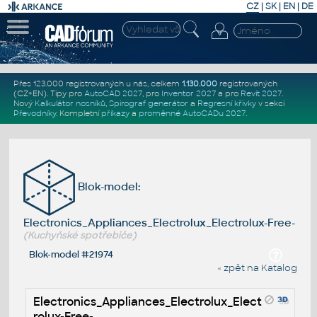
CZ
|
SK
|
EN
|
DE
Přes 123.000 registrovaných u nás, celkem
1.130.000
registrovaných
(CZ+EN)
. Tipy pro
AutoCAD 2027
, pro
Inventor 2027
a pro
Revit 2027
.
Nový
Kalkulátor nosníků
,
Spirograf generátor
a
Regresní křivky
v sekci
Převodníky
.
Kompletní
příkazy
a
proměnné AutoCADu 2027
.
Blok-model:
Electronics_Appliances_Electrolux_Electrolux-Free-
(Kuchyňské spotřebiče)
Blok-model #21974
« zpět na Katalog
Electronics_Appliances_Electrolux_Elect
rolux-Free-