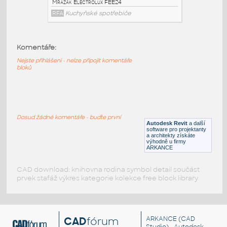
Pračka a sušička prádla Whirlpool
RFA
Kuchyňské spotřebiče
Komentáře:
Refrigerator Electrolux DF45
:
Nejste přihlášeni - nelze připojit komentáře
Lednice dvoudveřová Electrolux DF45
bloků
RFA
Kuchyňské spotřebiče
Freezer Electrolux FEE24
:
Dosud žádné komentáře - buďte první
Mrazák Electrolux FEE24
Autodesk Revit
a další
software pro projektanty
RFA
Kuchyňské spotřebiče
a architekty získáte
výhodně u firmy
ARKANCE
CAD download: knihovna rodina symbol detail součást
prvek stafáž výkres kategorie kolekce free block library
CAD
fórum
ARKANCE
(CAD