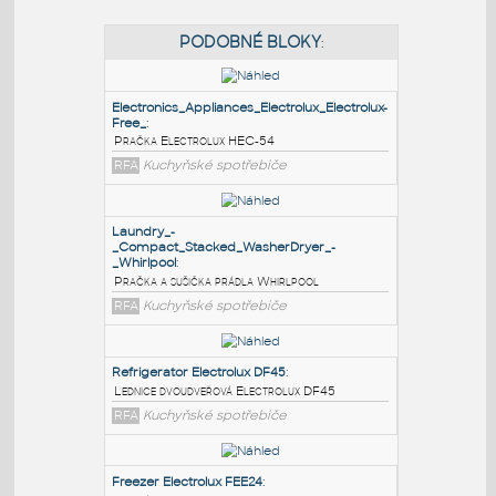
PODOBNÉ BLOKY
:
Electronics_Appliances_Electrolux_Electrolux-
Free_
:
Pračka Electrolux HEC-54
RFA
Kuchyňské spotřebiče
Laundry_-
_Compact_Stacked_WasherDryer_-
_Whirlpool
: