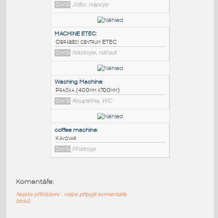
PODOBNÉ BLOKY
:
Popcorn Machine
:
Pultová mašina na popcorn
DWG
Jídlo, nápoje
MACHINE ETEC
:
Obráběcí centrum ETEC
DWG
Nástroje, nářadí
Washing Machine
:
Komentáře:
Pračka (400mm x700mm)
Nejste přihlášeni - nelze připojit komentáře
DWG
Koupelna, WC
bloků