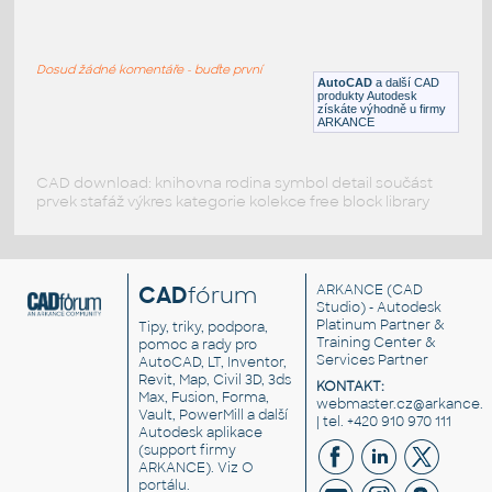
coffee machine
:
Kávovar
Dosud žádné komentáře - buďte první
DWG
Přístroje
AutoCAD
a další CAD
produkty Autodesk
získáte výhodně u firmy
ARKANCE
CAD download: knihovna rodina symbol detail součást
prvek stafáž výkres kategorie kolekce free block library
CAD
fórum
ARKANCE
(CAD
Studio) - Autodesk
Platinum Partner &
Tipy, triky, podpora,
Training Center &
pomoc a rady pro
Services Partner
AutoCAD, LT, Inventor,
Revit, Map, Civil 3D, 3ds
KONTAKT:
Max, Fusion, Forma,
webmaster.cz@arkance.w
Vault, PowerMill a další
| tel. +420 910 970 111
Autodesk aplikace
(support firmy
ARKANCE). Viz
O
portálu
.