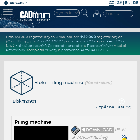
CZ
|
SK
|
EN
|
DE
Přes 123.000 registrovaných u nás, celkem
1.130.000
registrovaných
(CZ+EN)
. Tipy pro
AutoCAD 2027
, pro
Inventor 2027
a pro
Revit 2027
.
Nový
Kalkulátor nosníků
,
Spirograf generátor
a
Regresní křivky
v sekci
Převodníky
.
Kompletní
příkazy
a
proměnné AutoCADu 2027
.
Blok: Piling machine
(Konstrukce)
Blok #21981
« zpět na Katalog
Piling machine
◄ DOWNLOAD
PILIN
G_MACHINE.dwg