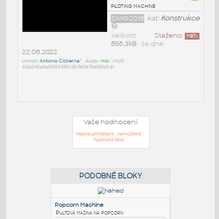
piloting machine
DWG2018
kat:
Konstrukce
Velikost
Staženo:
1197
x
856,3kB
• ze dne
22.06.2022
Umístil:
Antonio Cistierna^
• Autor:
mix
•
md5:
5da29fa6d099348fc9b740d7bef6bdcb
Vaše hodnocení:
Nejste přihlášeni - nemůžete
hodnotit blok