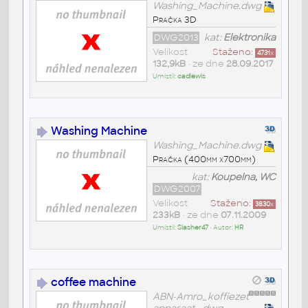
Washing_Machine.dwg
Pračka 3D
DWG2013
kat:
Elektronika
Velikost
Staženo:
4731
x
132,9kB
• ze dne
28.09.2017
Umístil:
cadlewis
Washing Machine
Washing_Machine.dwg
Pračka (400mm x700mm)
kat:
Koupelna, WC
DWG2007
Velikost
Staženo:
3830
x
233kB
• ze dne
07.11.2009
Umístil:
Slasher47
• Autor:
HR
coffee machine
ABN-Amro_koffiezet