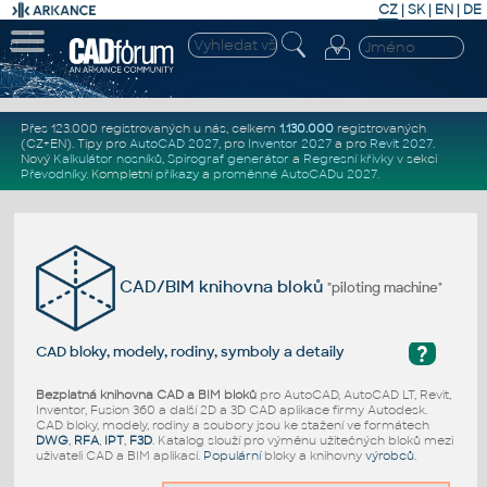
CZ
|
SK
|
EN
|
DE
Přes 123.000 registrovaných u nás, celkem
1.130.000
registrovaných
(CZ+EN)
. Tipy pro
AutoCAD 2027
, pro
Inventor 2027
a pro
Revit 2027
.
Nový
Kalkulátor nosníků
,
Spirograf generátor
a
Regresní křivky
v sekci
Převodníky
.
Kompletní
příkazy
a
proměnné AutoCADu 2027
.
CAD/BIM knihovna bloků
"piloting machine"
?
CAD bloky, modely, rodiny, symboly a detaily
Bezplatná knihovna CAD a BIM bloků
pro AutoCAD, AutoCAD LT, Revit,
Inventor, Fusion 360 a další 2D a 3D CAD aplikace firmy Autodesk.
CAD bloky, modely, rodiny a soubory jsou ke stažení ve formátech
DWG
,
RFA
,
IPT
,
F3D
. Katalog slouží pro výměnu užitečných bloků mezi
uživateli CAD a BIM aplikací.
Populární
bloky a knihovny
výrobců
.