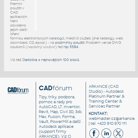
firemní
použití v
CAD
aplikacích.
Není
dovoleno
jejich další
šíření
formou elektronických katalogů, médií či služeb (jiné katalogy, web
download, CD, apod.) - viz
podmínky použití
. Problém verze DWG
souborů (
neplatný soubor
) řeší
tip 5584
.
Viz též
Statistika
a
nejnovějších 100 bloků
.
CAD
fórum
ARKANCE
(CAD
Studio) - Autodesk
Platinum Partner &
Tipy, triky, podpora,
Training Center &
pomoc a rady pro
Services Partner
AutoCAD, LT, Inventor,
Revit, Map, Civil 3D, 3ds
KONTAKT:
Max, Fusion, Forma,
webmaster.cz@arkance.w
Vault, PowerMill a další
| tel. +420 910 970 111
Autodesk aplikace
(support firmy
ARKANCE). Viz
O