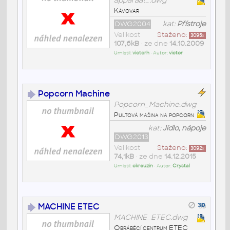
apparaat_.dwg
Kávovar
DWG2004
kat:
Přístroje
Velikost
Staženo:
3095
x
107,6kB
• ze dne
14.10.2009
Umístil:
victorh
• Autor:
victor
Popcorn Machine
Popcorn_Machine.dwg
Pultová mašina na popcorn
kat:
Jídlo, nápoje
DWG2013
Velikost
Staženo:
3092
x
74,1kB
• ze dne
14.12.2015
Umístil:
ckreuzin
• Autor:
Crystal
MACHINE ETEC
MACHINE_ETEC.dwg
Obráběcí centrum ETEC