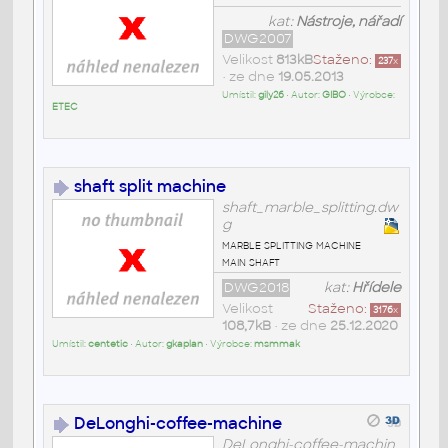
kat:
Nástroje, nářadí
DWG2007
Velikost
813kB
Staženo:
237
x
• ze dne
19.05.2013
Umístil:
gily26
• Autor:
GIBO
• Výrobce:
ETEC
shaft split machine
shaft_marble_splitting.dw
g
marble splitting machine
main shaft
DWG2018
kat:
Hřídele
Velikost
Staženo:
3176
x
108,7kB
• ze dne
25.12.2020
Umístil:
centetic
• Autor:
gkaplan
• Výrobce:
msmmak
DeLonghi-coffee-machine
DeLonghi-coffee-machin