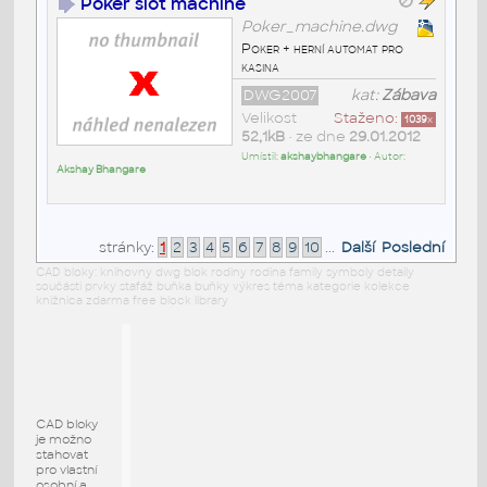
Poker slot machine
Poker_machine.dwg
Poker + herní automat pro
kasina
DWG2007
kat:
Zábava
Velikost
Staženo:
1039
x
52,1kB
• ze dne
29.01.2012
Umístil:
akshaybhangare
• Autor:
Akshay Bhangare
stránky:
1
2
3
4
5
6
7
8
9
10
...
Další
Poslední
CAD bloky: knihovny dwg blok rodiny rodina family symboly detaily
součásti prvky stafáž buňka buňky výkres téma kategorie kolekce
knižnica zdarma free block library
CAD bloky
je možno
stahovat
pro vlastní
osobní a