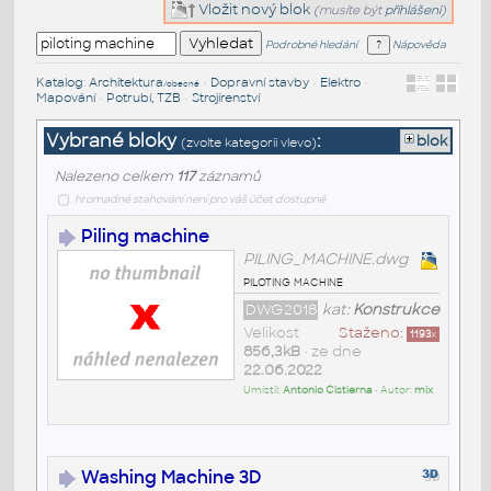
Vložit nový blok
(musíte být
přihlášeni
)
Podrobné hledání
Nápověda
Katalog
:
Architektura
•
Dopravní stavby
•
Elektro
•
/obecné
Mapování
•
Potrubí, TZB
•
Strojírenství
Vybrané bloky
:
blok
(zvolte kategorii vlevo)
Nalezeno celkem
117
záznamů
hromadné stahování není pro váš účet dostupné
Piling machine
PILING_MACHINE.dwg
piloting machine
DWG2018
kat:
Konstrukce
Velikost
Staženo:
1193
x
856,3kB
• ze dne
22.06.2022
Umístil:
Antonio Cistierna
• Autor:
mix
Washing Machine 3D