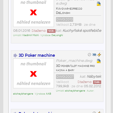
e.dwg
Kávovar-espresso
DeLonghi
DWG2013
Velikost
2,73MB
• ze dne
08.01.2016
Staženo:
kat:
Kuchyňské spotřebiče
1908
x
Umístil:
Vladimír Michl
• Výrobce:
DeLonghi
3D Poker machine
Poker_machine.dwg
3D poker/slot machine pro
kasina a bary
DWG2007
kat:
Nábytek
Velikost
Staženo:
1049
x
799,9kB
• ze dne
05.02.2012
Umístil:
akshaybhangare
• Autor:
akshaybhangare
• Výrobce:
AAB