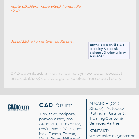
300ton
Nejste přihlášeni - nelze připojit komentáře
DWG
Konstrukce
bloků
CRANE CLEARANCE
:
Jeřábová dráha
Dosud žádné komentáře - buďte první
AutoCAD
a další CAD
DWG
Konstrukční prvky
produkty Autodesk
získáte výhodně u firmy
ARKANCE
CAD download: knihovna rodina symbol detail součást
prvek stafáž výkres kategorie kolekce free block library
CAD
fórum
ARKANCE
(CAD
Studio) - Autodesk
Platinum Partner &
Tipy, triky, podpora,
Training Center &
pomoc a rady pro
Services Partner
AutoCAD, LT, Inventor,
Revit, Map, Civil 3D, 3ds
KONTAKT:
Max, Fusion, Forma,
webmaster.cz@arkance.w