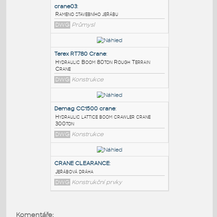
PODOBNÉ BLOKY
:
crane03
:
Rameno stavebního jeřábu
DWG
Průmysl
Terex RT780 Crane
:
Hydraulic Boom 80ton Rough Terrain
Crane
DWG
Konstrukce
Demag CC1500 crane
:
Hydraulic lattice boom crawler crane
Komentáře: