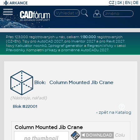
CZ
|
SK
|
EN
|
DE
Přes 123.000 registrovaných u nás, celkem
1.130.000
registrovaných
(CZ+EN)
. Tipy pro
AutoCAD 2027
, pro
Inventor 2027
a pro
Revit 2027
.
Nový
Kalkulátor nosníků
,
Spirograf generátor
a
Regresní křivky
v sekci
Převodníky
.
Kompletní
příkazy
a
proměnné AutoCADu 2027
.
Blok: Column Mounted Jib Crane
(Nástroje, nářadí)
Blok #22001
« zpět na Katalog
Column Mounted Jib Crane
◄ DOWNLOAD
Colu