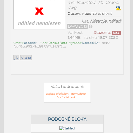
mn_Mounted_Jib_Crane.
dwg
Column mounted jib crane
kat:
Nástroje, nářadí
DWG2013
Velikost
Staženo:
1464
x
1,44MB
• ze dne
19.07.2022
Umístil:
cadaniel^
• Autor:
Daniele Forte
• Výrobce:
Donati GBA^
•
md5:
fcb112ec570b43b25372611a2428f2aa
jib
crane
Vaše hodnocení:
Nejste přihlášeni - nemůžete
hodnotit blok