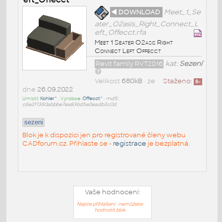
◄ DOWNLOAD
Meet_1_Se
ater_O2asis_Right_Connect_L
eft_Offecct.rfa
Meet 1 Seater O2asis Right
Connect Left Offecct
Revit family RVT2016
kat:
Sezení
Velikost
680kB
• ze
Staženo:
8
x
dne
26.09.2022
Umístil:
Kohler^
• Výrobce:
Offecct^
•
md5:
c6e2f1360abbbe7ea836d5e0eadb3c0d
sezeni
Blok je k dispozici jen pro registrované členy webu
CADforum.cz. Přihlaste se -
registrace
je bezplatná.
Vaše hodnocení:
Nejste přihlášeni - nemůžete
hodnotit blok