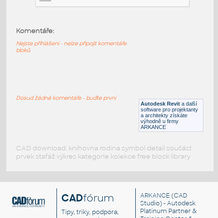
Komentáře:
Meet_2_Seater_O2asis_Left_Connect_Right_Offecct
:
Nejste přihlášeni - nelze připojit komentáře
Meet 2 Seater O2asis Left Connect Right Offecct
bloků
RFA
Sezení
Meet_1_Seater_Armrest_Left_Connect_Right_Offecct
:
Dosud žádné komentáře - buďte první
Meet 1 Seater Armrest Left Connect Right Offecct
Autodesk Revit
a další
software pro projektanty
RFA
Sezení
a architekty získáte
výhodně u firmy
ARKANCE
CAD download: knihovna rodina symbol detail součást
prvek stafáž výkres kategorie kolekce free block library
CAD
fórum
ARKANCE
(CAD
Studio) - Autodesk
Platinum Partner &
Tipy, triky, podpora,