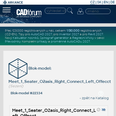
CZ
|
SK
|
EN
|
DE
Přes 123.000 registrovaných u nás, celkem
1.130.000
registrovaných
(CZ+EN)
. Tipy pro
AutoCAD 2027
, pro
Inventor 2027
a pro
Revit 2027
.
Nový
Kalkulátor nosníků
,
Spirograf generátor
a
Regresní křivky
v sekci
Převodníky
.
Kompletní
příkazy
a
proměnné AutoCADu 2027
.
Blok-model:
Meet_1_Seater_O2asis_Right_Connect_Left_Offecct
(Sezení)
Blok-model #22334
« zpět na Katalog
Meet_1_Seater_O2asis_Right_Connect_L
eft_Offecct