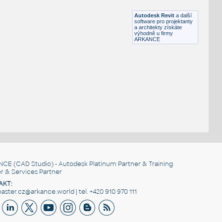
RFA
Sezení
Autodesk Revit
a další
software pro projektanty
a architekty získáte
výhodně u firmy
ARKANCE
NCE
(CAD Studio) - Autodesk Platinum Partner & Training
r & Services Partner
AKT:
ster.cz@arkance.world | tel. +420 910 970 111