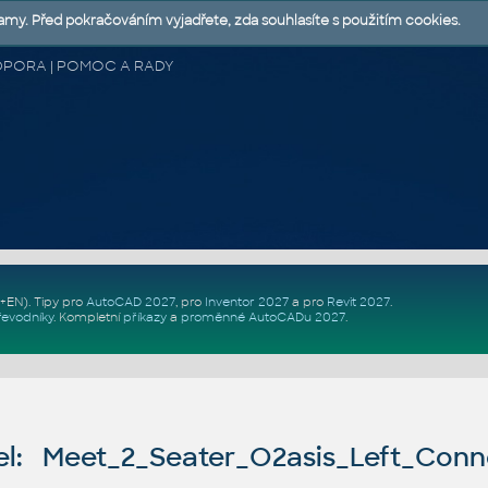
lamy. Před pokračováním vyjadřete, zda souhlasíte s použitím cookies.
 PODPORA | POMOC A RADY
Z+EN)
. Tipy pro
AutoCAD 2027
, pro
Inventor 2027
a pro
Revit 2027
.
řevodníky
.
Kompletní
příkazy
a
proměnné AutoCADu 2027
.
l: Meet_2_Seater_O2asis_Left_Conn