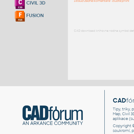
Dosud žádné komentáře - buďte první
CIVIL 3D
FUSION
CAD download: knihovna rodina symbol detai
CAD
fó
Tipy, triky
Map, Civil 
aplikace (
Copyright 
soukromí, 