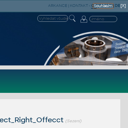
ARKANCE
|
KONTAKT
-
CZ
|
SK
|
EN
|
DE
[X]
Souhlasím
ect_Right_Offecct
(Sezení)