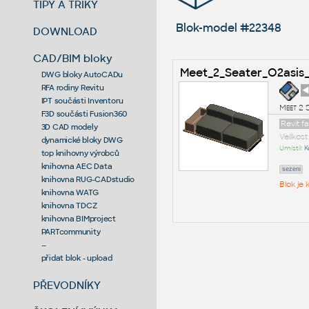
TIPY A TRIKY
Blok-model #22348
DOWNLOAD
CAD/BIM bloky
Meet_2_Seater_O2asis
DWG bloky AutoCADu
RFA rodiny Revitu
◄
IPT součásti Inventoru
Meet 2 
F3D součásti Fusion360
Revit f
3D CAD modely
Velikos
dynamické bloky DWG
Umístil:
K
top knihovny výrobců
knihovna AEC Data
sezeni
knihovna RUG-CADstudio
Blok je
knihovna WATG
knihovna TDCZ
knihovna BIMproject
PARTcommunity
--
přidat blok - upload
PŘEVODNÍKY