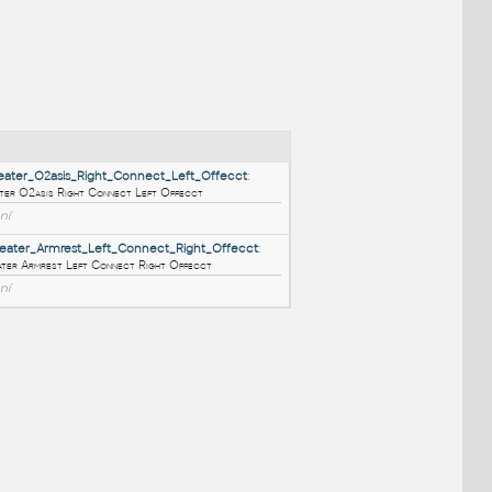
NÉ BLOKY
:
Meet_1_Seater_O2asis_Right_Connect_Left_Offecct
:
Meet 1 Seater O2asis Right Connect Left Offecct
RFA
Sezení
Meet_2_Seater_Armrest_Left_Connect_Right_Offecct
:
Meet 2 Seater Armrest Left Connect Right Offecct