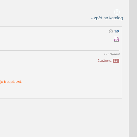
« zpět na Katalog
kat:
Sezení
Staženo:
32
x
je bezplatná.