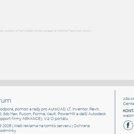
RFA
Sezení
l součást prvek stafáž výkres kategorie kolekce free block library
rum
ARKA
Cente
, podpora, pomoc a rady pro AutoCAD, LT, Inventor, Revit,
KONT
3D, 3ds Max, Fusion, Forma, Vault, PowerMill a další Autodesk
webma
support firmy ARKANCE). Viz
O portálu
.
© 2026 |
Web reklama
na tomto serveru |
Ochrana
podmínky