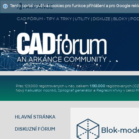
Tento portál využívá cookies pro funkce přihlášení a pro Google rek
CAD FÓRUM - TIPY A TRIKY | UTILITY | DISKUZE | BLOKY |
Přes 123.000 registrovaných u nás, celkem
1.130.000
registrovaných (C
Nový
Kalkulátor nosníků
,
Spirograf generátor
a
Regresní křivky
v sekci
P
HLAVNÍ STRÁNKA
Blok-mode
DISKUZNÍ FÓRUM