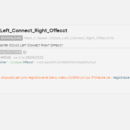
_Left_Connect_Right_Offecct
 DOWNLOAD
Meet_2_Seater_O2asis_Left_Connect_Right_Offecct.rfa
Seater O2asis Left Connect Right Offecct
amily RVT2016
t
460kB
• ze dne
26.09.2022
ohler^
• Výrobce:
Offecct^
•
md5: beaf691c7a106b87351cfdbe855d1ce1
 k dispozici jen pro registrované členy webu CADforum.cz. Přihlaste se -
registrace