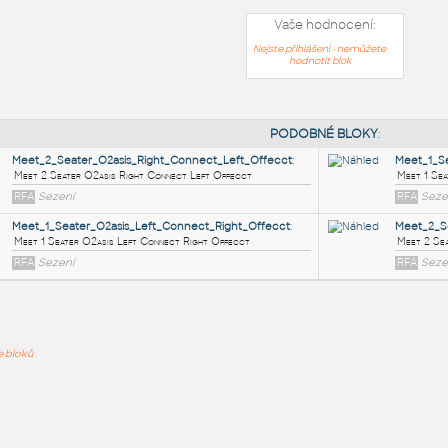
Vaše hodnocení:
Nejste přihlášeni - nemůžete
hodnotit blok
PODOB
Meet_2_Seater_O2asis_Right_Connect_Left_Offecct
:
ře bloků
Meet 2 Seater O2asis Right Connect Left Offecct
RFA
Sezení
Meet_1_Seater_O2asis_Left_Connect_Right_Offecct
:
Meet 1 Seater O2asis Left Connect Right Offecct