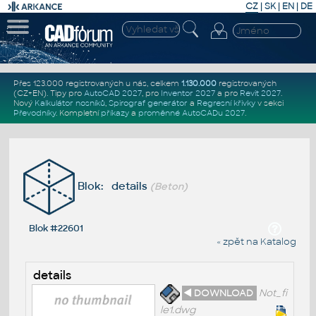
CZ
|
SK
|
EN
|
DE
Přes 123.000 registrovaných u nás, celkem
1.130.000
registrovaných
(CZ+EN)
. Tipy pro
AutoCAD 2027
, pro
Inventor 2027
a pro
Revit 2027
.
Nový
Kalkulátor nosníků
,
Spirograf generátor
a
Regresní křivky
v sekci
Převodníky
.
Kompletní
příkazy
a
proměnné AutoCADu 2027
.
Blok: details
(Beton)
Blok #22601
« zpět na Katalog
details
◄ DOWNLOAD
Not_fi
le1.dwg