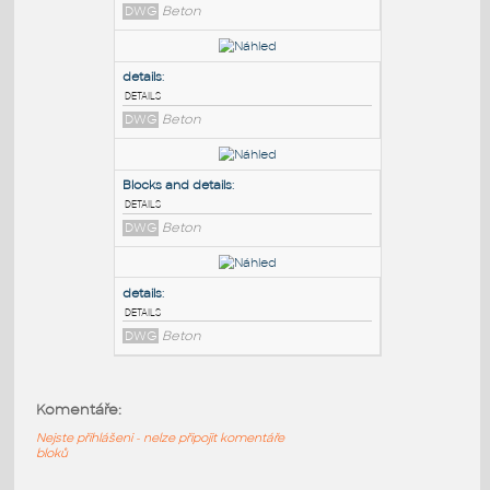
PODOBNÉ BLOKY
:
details
:
details
DWG
Beton
details
:
details
DWG
Beton
Blocks and details
:
Komentáře:
details
Nejste přihlášeni - nelze připojit komentáře
DWG
Beton
bloků