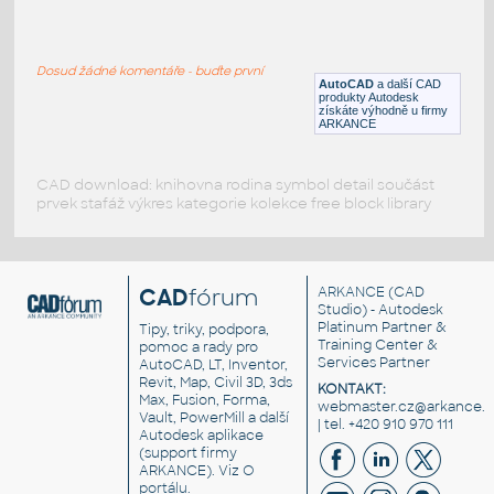
details
:
details
Dosud žádné komentáře - buďte první
DWG
Beton
AutoCAD
a další CAD
produkty Autodesk
získáte výhodně u firmy
ARKANCE
CAD download: knihovna rodina symbol detail součást
prvek stafáž výkres kategorie kolekce free block library
CAD
fórum
ARKANCE
(CAD
Studio) - Autodesk
Platinum Partner &
Tipy, triky, podpora,
Training Center &
pomoc a rady pro
Services Partner
AutoCAD, LT, Inventor,
Revit, Map, Civil 3D, 3ds
KONTAKT:
Max, Fusion, Forma,
webmaster.cz@arkance.w
Vault, PowerMill a další
| tel. +420 910 970 111
Autodesk aplikace
(support firmy
ARKANCE). Viz
O
portálu
.