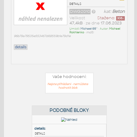
details
DWG2010
kat:
Beton
Velikost
Staženo:
306
x
47,4kB
• ze dne
17.06.2023
Umístil:
Michael-98^
• Autor:
Michael
Rokhlenko
•
md5:
96b79a79535e553467d68559b1e79d1e
details
Vaše hodnocení:
Nejste přihlášeni - nemůžete
hodnotit blok