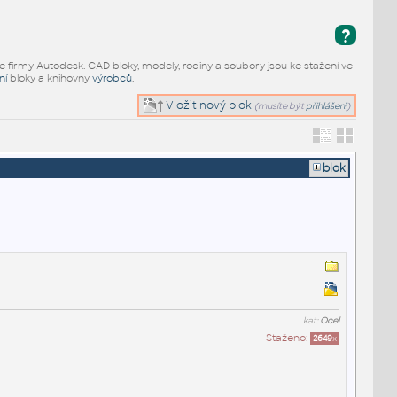
?
e firmy Autodesk. CAD bloky, modely, rodiny a soubory jsou ke stažení ve
ní
bloky a knihovny
výrobců
.
Vložit nový blok
(musíte být
přihlášeni
)
blok
kat:
Ocel
Staženo:
2649
x