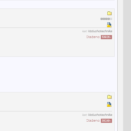
kat:
Vzduchotechnika
Staženo:
53926
x
kat:
Vzduchotechnika
Staženo:
39249
x