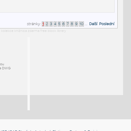
stránky:
1
2
3
4
5
6
7
8
9
10
...
Další
Poslední
 kolekce knižnica zdarma free block library
mou
ze DWG