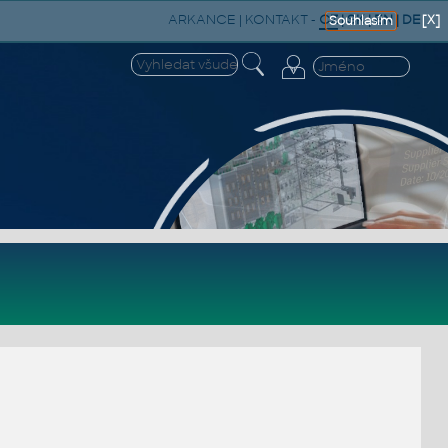
ARKANCE
|
KONTAKT
-
CZ
|
SK
|
EN
|
DE
[X]
Souhlasím