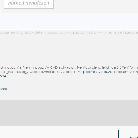
odina family symboly detaily součásti prvky stafáž buňka buňky výkres téma kategorie
ní osobní a firemní použití v CAD aplikacích. Není dovoleno jejich další šíření for
žeb (jiné katalogy, web download, CD, apod.) - viz
podmínky použití
. Problém ver
5584
.
bloků
.