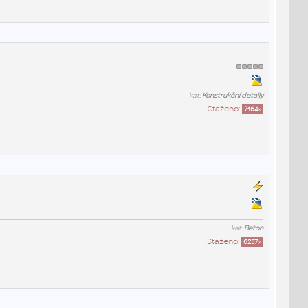
kat:
Konstrukční detaily
Staženo:
7164
x
kat:
Beton
Staženo:
6257
x