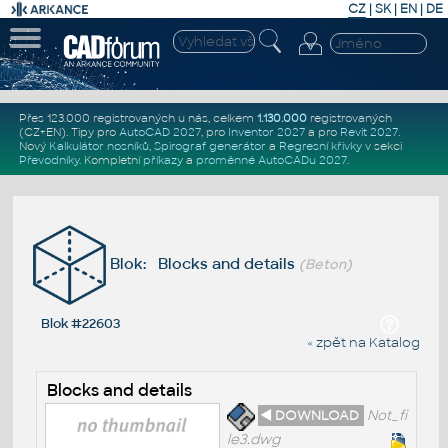
CZ
|
SK
|
EN
|
DE
Přes 123.000 registrovaných u nás, celkem
1.130.000
registrovaných
(CZ+EN)
. Tipy pro
AutoCAD 2027
, pro
Inventor 2027
a pro
Revit 2027
.
Nový
Kalkulátor nosníků
,
Spirograf generátor
a
Regresní křivky
v sekci
Převodníky
.
Kompletní
příkazy
a
proměnné AutoCADu 2027
.
Blok: Blocks and details
(Beton)
Blok #22603
« zpět na Katalog
Blocks and details
◄ DOWNLOAD
Not_fi
le3.dwg