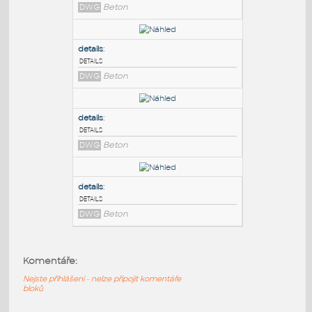
PODOBNÉ BLOKY
:
details
:
details
DWG
Beton
details
:
details
DWG
Beton
details
:
Komentáře:
details
Nejste přihlášeni - nelze připojit komentáře
DWG
Beton
bloků