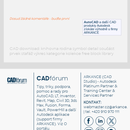
details
:
details
Dosud žádné komentáře - buďte první
DWG
Beton
AutoCAD
a další CAD
produkty Autodesk
získáte výhodně u firmy
ARKANCE
CAD download: knihovna rodina symbol detail součást
prvek stafáž výkres kategorie kolekce free block library
CAD
fórum
ARKANCE
(CAD
Studio) - Autodesk
Platinum Partner &
Tipy, triky, podpora,
Training Center &
pomoc a rady pro
Services Partner
AutoCAD, LT, Inventor,
Revit, Map, Civil 3D, 3ds
KONTAKT:
Max, Fusion, Forma,
webmaster.cz@arkance.w
Vault, PowerMill a další
| tel. +420 910 970 111
Autodesk aplikace
(support firmy
ARKANCE). Viz
O
portálu
.