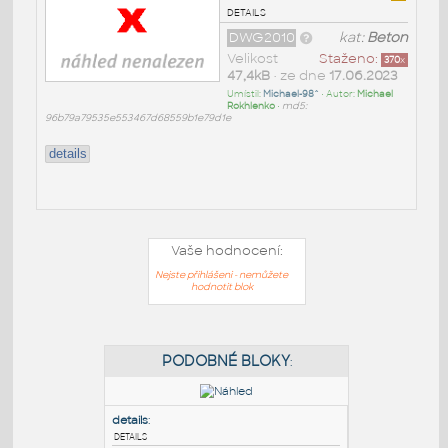
details
DWG2010
kat:
Beton
Velikost
Staženo:
370
x
47,4kB
• ze dne
17.06.2023
Umístil:
Michael-98^
• Autor:
Michael
Rokhlenko
•
md5:
96b79a79535e553467d68559b1e79d1e
details
Vaše hodnocení:
Nejste přihlášeni - nemůžete
hodnotit blok