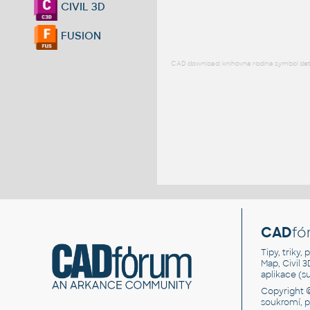
CIVIL 3D
FUSION
CAD download: knihovna rodina symbol detai
CAD
fó
Tipy, triky
Map, Civil 
aplikace (
Copyright 
soukromí, 