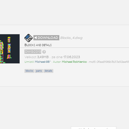
◄ DOWNLOAD
Blocks_4.dwg
Blocks and details
DWG2013
Velikost
3,49MB
• ze dne
17.06.2023
Umístil:
Michael-98^
• Autor:
Michael Rokhlenko
•
md5: 0fea8196b7b37a50aef
blocks
parts
details