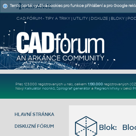
Tento portál využívá cookies pro funkce přihlášení a pro Google rek
CAD FÓRUM - TIPY A TRIKY | UTILITY | DISKUZE | BLOKY |
Přes 123.000 registrovaných u nás, celkem
1.130.000
registrovaných (C
Nový
Kalkulátor nosníků
,
Spirograf generátor
a
Regresní křivky
v sekci
P
HLAVNÍ STRÁNKA
Blok: Bloc
DISKUZNÍ FÓRUM