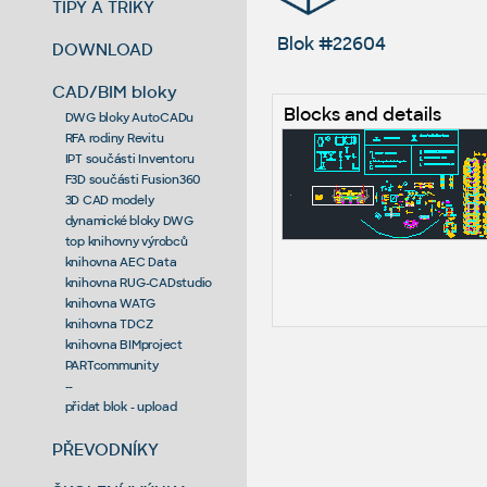
TIPY A TRIKY
Blok #22604
DOWNLOAD
CAD/BIM bloky
Blocks and details
DWG bloky AutoCADu
RFA rodiny Revitu
IPT součásti Inventoru
F3D součásti Fusion360
3D CAD modely
dynamické bloky DWG
top knihovny výrobců
knihovna AEC Data
knihovna RUG-CADstudio
knihovna WATG
knihovna TDCZ
knihovna BIMproject
PARTcommunity
--
přidat blok - upload
PŘEVODNÍKY