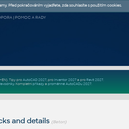
lamy. Před pokračováním vyjadřete, zda souhlasíte s použitím cookies.
 PODPORA | POMOC A RADY
Z+EN)
. Tipy pro
AutoCAD 2027
, pro
Inventor 2027
a pro
Revit 2027
.
řevodníky
.
Kompletní
příkazy
a
proměnné AutoCADu 2027
.
ks and details
(Beton)