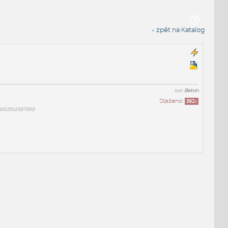
« zpět na Katalog
kat:
Beton
Staženo:
392
x
666051d987989