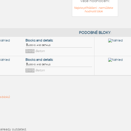
Vaše hodnocení:
Nejste přihlášeni - nemůžete
hodnotit blok
PODOB
Blocks and details
:
ře bloků
Blocks and details
DWG
Beton
Blocks and details
:
Blocks and details
DWG
Beton
 already outdated.