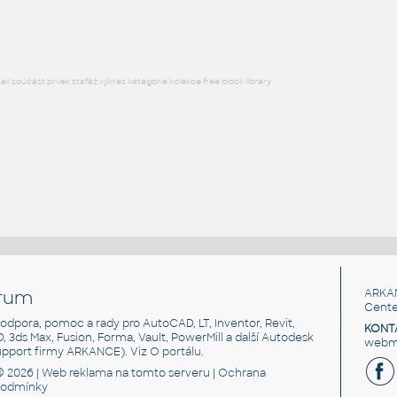
l součást prvek stafáž výkres kategorie kolekce free block library
rum
ARKA
Cente
, podpora, pomoc a rady pro AutoCAD, LT, Inventor, Revit,
KONT
3D, 3ds Max, Fusion, Forma, Vault, PowerMill a další Autodesk
webma
support firmy ARKANCE). Viz
O portálu
.
© 2026 |
Web reklama
na tomto serveru |
Ochrana
podmínky