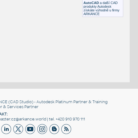
AutoCAD
a další CAD
produkty Autodesk
získáte výhodně u firmy
ARKANCE
NCE
(CAD Studio) - Autodesk Platinum Partner & Training
r & Services Partner
AKT:
ster.cz@arkance.world | tel. +420 910 970 111