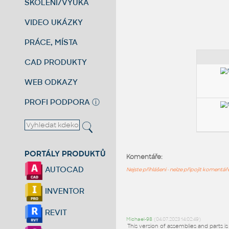
ŠKOLENÍ/VÝUKA
VIDEO UKÁZKY
PRÁCE, MÍSTA
CAD PRODUKTY
WEB ODKAZY
PROFI PODPORA
ⓘ
PORTÁLY PRODUKTŮ
Komentáře:
AUTOCAD
Nejste přihlášeni - nelze připojit komentá
INVENTOR
REVIT
Michael-98
(04.07.2023 14:02:49)
This version of assemblies and parts is