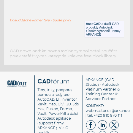
M6x6 DIN933
:
Test - šroub M6x6 DIN933
Dosud žádné komentáře - buďte první
DWG
Spojovací součásti
AutoCAD
a další CAD
produkty Autodesk
získáte výhodně u firmy
ARKANCE
CAD download: knihovna rodina symbol detail součást
prvek stafáž výkres kategorie kolekce free block library
CAD
fórum
ARKANCE
(CAD
Studio) - Autodesk
Platinum Partner &
Tipy, triky, podpora,
Training Center &
pomoc a rady pro
Services Partner
AutoCAD, LT, Inventor,
Revit, Map, Civil 3D, 3ds
KONTAKT:
Max, Fusion, Forma,
webmaster.cz@arkance.w
Vault, PowerMill a další
| tel. +420 910 970 111
Autodesk aplikace
(support firmy
ARKANCE). Viz
O
portálu
.