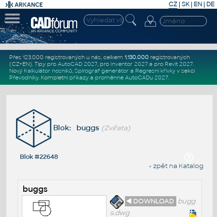
CZ
|
SK
|
EN
|
DE
Přes 123.000 registrovaných u nás, celkem
1.130.000
registrovaných
(CZ+EN)
. Tipy pro
AutoCAD 2027
, pro
Inventor 2027
a pro
Revit 2027
.
Nový
Kalkulátor nosníků
,
Spirograf generátor
a
Regresní křivky
v sekci
Převodníky
.
Kompletní
příkazy
a
proměnné AutoCADu 2027
.
Blok: buggs
(Zvířata)
Blok #22648
« zpět na Katalog
buggs
◄ DOWNLOAD
bugg
s.dwg