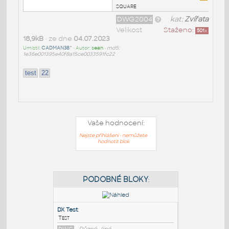
square
DWG2004
kat:
Zvířata
Velikost
Staženo:
501
x
18,9kB
• ze dne
04.07.2023
Umístil:
CADMAN38^
• Autor:
sean
•
md5:
1e36e001395e40f8a15ce0033591fc22
test
22
Vaše hodnocení:
Nejste přihlášeni - nemůžete
hodnotit blok