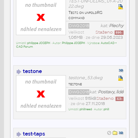
TEST-UNFOLDRS_01-A-20
22.dwg
Tests on unfoldRS
command
DWG2018
kat:
Plechy
Velikost
Staženo:
896
x
1,06MB
• ze dne
29.06.2023
Umístil:
philippe JOSEPH
• Autor:
Philippe JOSEPH
• Výrobce:
AutoCAD +
CAD Forum
testone
testone_53.dwg
testone
DWG2018
kat:
Postavy, lidé
Velikost
515kB
Staženo:
323
x
• ze dne
27.11.2018
Umístil:
phillreed
• Autor:
phill
test-taps