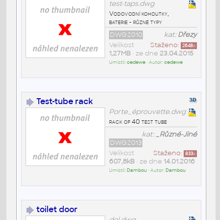
test-taps.dwg
Vodovodní kohoutky,
baterie - různé typy
DWG2010
kat:
Dřezy
Velikost
Staženo:
2648
x
1,27MB
• ze dne
23.04.2015
Umístil:
cedewe
• Autor:
cedewe
Test-tube rack
Porte_éprouvette.dwg
rack of 40 test tube
kat:
_Různé-Jiné
DWG2013
Velikost
Staženo:
833
x
607,8kB
• ze dne
14.01.2016
Umístil:
Dambou
• Autor:
Dambou
toilet door
del.dwg