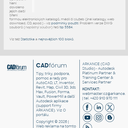
Není
dovoleno
jejich další
šíření
formou elektronických katalogů, médií či služeb (jiné katalogy, web
download, CD, apod.) - viz
podmínky použití
. Problém verze DWG
souborů (
neplatný soubor
) řeší
tip 5584
.
Viz též
Statistika
a
nejnovějších 100 bloků
.
CAD
fórum
ARKANCE
(CAD
Studio) - Autodesk
Platinum Partner &
Tipy, triky, podpora,
Training Center &
pomoc a rady pro
Services Partner
AutoCAD, LT, Inventor,
Revit, Map, Civil 3D, 3ds
KONTAKT:
Max, Fusion, Forma,
webmaster.cz@arkance.w
Vault, PowerMill a další
| tel. +420 910 970 111
Autodesk aplikace
(support firmy
ARKANCE). Viz
O
portálu
.
Copyright © 2026 |
Web reklama
na tomto