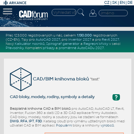
CZ
|
SK
|
EN
|
DE
Přes 123.000 registrovaných u nás, celkem
1.130.000
registrovaných
(CZ+EN)
. Tipy pro
AutoCAD 2027
, pro
Inventor 2027
a pro
Revit 2027
.
Nový
Kalkulátor nosníků
,
Spirograf generátor
a
Regresní křivky
v sekci
Převodníky
.
Kompletní
příkazy
a
proměnné AutoCADu 2027
.
CAD/BIM knihovna bloků
"test"
?
CAD bloky, modely, rodiny, symboly a detaily
Bezplatná knihovna CAD a BIM bloků
pro AutoCAD, AutoCAD LT, Revit,
Inventor, Fusion 360 a další 2D a 3D CAD aplikace firmy Autodesk.
CAD bloky, modely, rodiny a soubory jsou ke stažení ve formátech
DWG
,
RFA
,
IPT
,
F3D
. Katalog slouží pro výměnu užitečných bloků mezi
uživateli CAD a BIM aplikací.
Populární
bloky a knihovny
výrobců
.