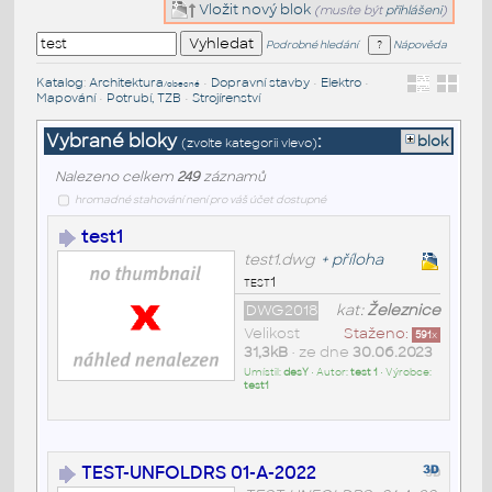
Vložit nový blok
(musíte být
přihlášeni
)
Podrobné hledání
Nápověda
Katalog
:
Architektura
•
Dopravní stavby
•
Elektro
•
/obecné
Mapování
•
Potrubí, TZB
•
Strojírenství
Vybrané bloky
:
blok
(zvolte kategorii vlevo)
Nalezeno celkem
249
záznamů
hromadné stahování není pro váš účet dostupné
test1
test1.dwg
+
příloha
test1
DWG2018
kat:
Železnice
Velikost
Staženo:
591
x
31,3kB
• ze dne
30.06.2023
Umístil:
desY
• Autor:
test 1
• Výrobce:
test1
TEST-UNFOLDRS 01-A-2022