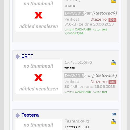
tester
DWG2018
kat:
[-testovací-]
Velikost
Staženo:
576
x
31,8kB
• ze dne
28.08.2023
Umístil:
CADMAN38
• Autor:
tert
•
Výrobce:
type
ERTT
ERTT_56.dwg
tester
DWG2018
kat:
[-testovací-]
Velikost
Staženo:
505
x
36,4kB
• ze dne
28.08.2023
Umístil:
CADMAN38
• Autor:
tert
Testera
Testera.dwg
Testera fi 300