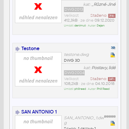
kat:
_Různé-Jiné
DWG2013
Velikost
Staženo:
314
x
412,3kB
• ze dne
09.12.2020
Umístil:
denimut
• Autor:
Dejan
Testone
testone.dwg
DWG 3D
kat:
Postavy, lidé
DWG2004
Velikost
Staženo:
247
x
108,2kB
• ze dne
04.10.2018
Umístil:
phillreed
• Autor:
Phill Reed
SAN ANTONIO 1
SAN_ANTONIO_1.dw
g
School [-testing-]