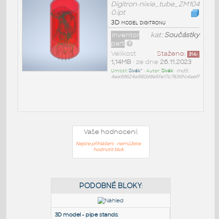
Digitron-nixie_tube_ZM104
0.ipt
3D model digitronu
Inventor
kat:
Součástky
part
Velikost
Staženo:
314
x
1,14MB
• ze dne
26.11.2023
Umístil:
Sivák^
• Autor:
Sivák
•
md5:
4ea99624a980d8e5fe17c7836fc4aeff
Vaše hodnocení:
Nejste přihlášeni - nemůžete
hodnotit blok