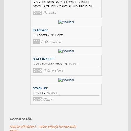
PODOBNÉ BLOKY
:
3D model - pipe stands
:
Potrubní podpěry v 3D modelu - různé
ventily a trubky - z aktuálního projektu
DWG
Potrubí
Bulldozer
:
Buldozer - 3D model
RFA
Průmyslová
3D-FORKLIFT
:
Komentáře:
Vysokozdvižný vozík, 3D model
Nejste přihlášeni - nelze připojit komentáře
DWG
Průmyslová
bloků