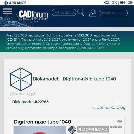
CZ
|
SK
|
EN
|
DE
Přes 123.000 registrovaných u nás, celkem
1.130.000
registrovaných
(CZ+EN)
. Tipy pro
AutoCAD 2027
, pro
Inventor 2027
a pro
Revit 2027
.
Nový
Kalkulátor nosníků
,
Spirograf generátor
a
Regresní křivky
v sekci
Převodníky
.
Kompletní
příkazy
a
proměnné AutoCADu 2027
.
Blok-model: Digitron-nixie tube 1040
(Součástky)
Blok-model #22768
« zpět na Katalog
Digitron-nixie tube 1040
◄ DOWNLOAD