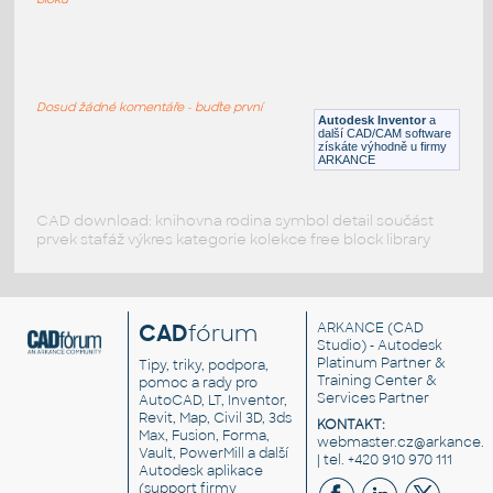
stolek 3d
:
Stolek - 3d model
Dosud žádné komentáře - buďte první
DWG
Stoly
Autodesk Inventor
a
další CAD/CAM software
získáte výhodně u firmy
ARKANCE
CAD download: knihovna rodina symbol detail součást
prvek stafáž výkres kategorie kolekce free block library
CAD
fórum
ARKANCE
(CAD
Studio) - Autodesk
Platinum Partner &
Tipy, triky, podpora,
Training Center &
pomoc a rady pro
Services Partner
AutoCAD, LT, Inventor,
Revit, Map, Civil 3D, 3ds
KONTAKT:
Max, Fusion, Forma,
webmaster.cz@arkance.w
Vault, PowerMill a další
| tel. +420 910 970 111
Autodesk aplikace
(support firmy