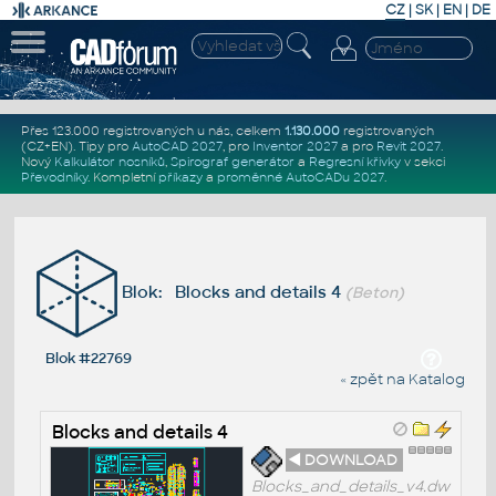
CZ
|
SK
|
EN
|
DE
Přes 123.000 registrovaných u nás, celkem
1.130.000
registrovaných
(CZ+EN)
. Tipy pro
AutoCAD 2027
, pro
Inventor 2027
a pro
Revit 2027
.
Nový
Kalkulátor nosníků
,
Spirograf generátor
a
Regresní křivky
v sekci
Převodníky
.
Kompletní
příkazy
a
proměnné AutoCADu 2027
.
Blok: Blocks and details 4
(Beton)
Blok #22769
« zpět na Katalog
Blocks and details 4
◄ DOWNLOAD
Blocks_and_details_v4.dw