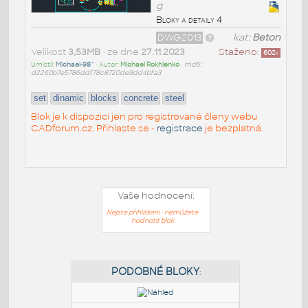
g
Bloky a detaily 4
DWG2013
kat:
Beton
Velikost
3,53MB
• ze dne
27.11.2023
Staženo:
602
x
Umístil:
Michael-98^
• Autor:
Michael Rokhlenko
•
md5:
d2260b7e5786ddf78c8720de9dd4bfa3
set
dinamic
blocks
concrete
steel
Blok je k dispozici jen pro registrované členy webu
CADforum.cz. Přihlaste se -
registrace
je bezplatná.
Vaše hodnocení:
Nejste přihlášeni - nemůžete
hodnotit blok