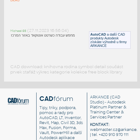
Blocks and details
:
Bloky a detaily
(27.11.2023 16:56:04)
Michael-98
DWG
Beton
AutoCAD
a další CAD
מחפש עבודה כשרטט אוטוקאד באזור המרכז
produkty Autodesk
získáte výhodně u firmy
ARKANCE
CAD download: knihovna rodina symbol detail součást
prvek stafáž výkres kategorie kolekce free block library
CAD
fórum
ARKANCE
(CAD
Studio) - Autodesk
Platinum Partner &
Tipy, triky, podpora,
Training Center &
pomoc a rady pro
Services Partner
AutoCAD, LT, Inventor,
Revit, Map, Civil 3D, 3ds
KONTAKT:
Max, Fusion, Forma,
webmaster.cz@arkance.w
Vault, PowerMill a další
| tel. +420 910 970 111
Autodesk aplikace