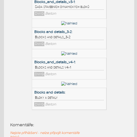
PODOBNÉ BLOKY
:
Blocks_and_details_v3-1
:
Sada stavebních dynamických bloků
DWG
Beton
Blocks and details_3-2
:
Blocks and details_3-2
DWG
Beton
Blocks_and_details_v4-1
:
Komentáře:
Blocks and details v4-1
Nejste přihlášeni - nelze připojit komentáře
DWG
Beton
bloků