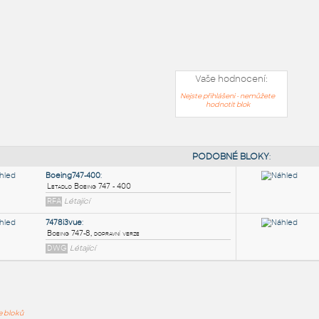
Vaše hodnocení:
Nejste přihlášeni - nemůžete
hodnotit blok
PODOB
ře bloků
Boeing747-400
: