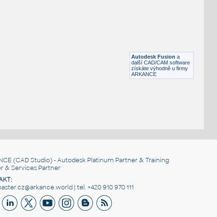
Letadlo Boeing
DWG
Létající
airplane
:
Dopravní letadlo - bokorys
Autodesk Fusion
a
DWG
Létající
další CAD/CAM software
získáte výhodně u firmy
ARKANCE
NCE
(CAD Studio) - Autodesk Platinum Partner & Training
r & Services Partner
AKT:
ster.cz@arkance.world | tel. +420 910 970 111