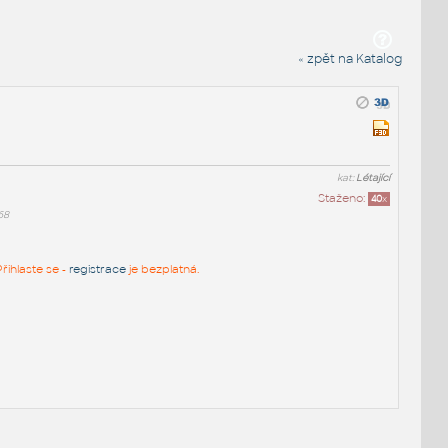
« zpět na Katalog
kat:
Létající
Staženo:
40
x
68
řihlaste se -
registrace
je bezplatná.