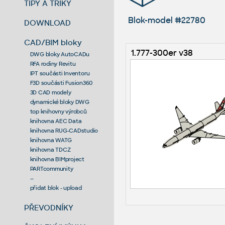
TIPY A TRIKY
Blok-model #22780
DOWNLOAD
CAD/BIM bloky
1.777-300er v38
DWG bloky AutoCADu
RFA rodiny Revitu
IPT součásti Inventoru
F3D součásti Fusion360
3D CAD modely
dynamické bloky DWG
top knihovny výrobců
knihovna AEC Data
knihovna RUG-CADstudio
knihovna WATG
knihovna TDCZ
knihovna BIMproject
PARTcommunity
--
přidat blok - upload
PŘEVODNÍKY