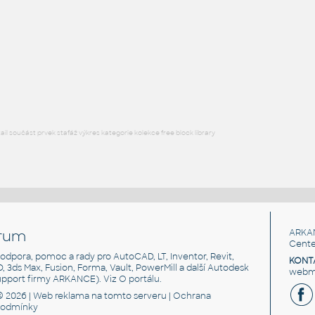
Letadlo Boeing 747 - 400
RFA
Létající
7478i3vue
:
Boeing 747-8, dopravní verze
DWG
Létající
l součást prvek stafáž výkres kategorie kolekce free block library
rum
ARKA
Cente
, podpora, pomoc a rady pro AutoCAD, LT, Inventor, Revit,
KONT
3D, 3ds Max, Fusion, Forma, Vault, PowerMill a další Autodesk
webma
support firmy ARKANCE). Viz
O portálu
.
© 2026 |
Web reklama
na tomto serveru |
Ochrana
podmínky