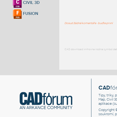
CIVIL 3D
FUSION
Dosud žádné komentáře - buďte první
CAD download: knihovna rodina symbol detai
CAD
fó
Tipy, triky
Map, Civil 
aplikace (
Copyright 
soukromí, 