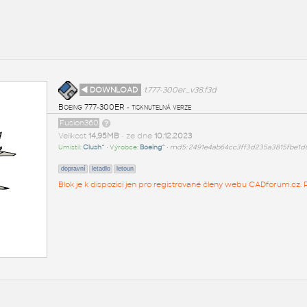
◄ DOWNLOAD
1.777-300er_v38.f3d
Boeing 777-300ER - tisknutelná verze
Fusion360
Velikost
14,95MB
• ze dne
10.12.2023
Umístil:
Clush^
• Výrobce:
Boeing^
•
md5: 2491e4ab64cc3ff3d235a3815fbe1d
dopravní
letadlo
letoun
Blok je k dispozici jen pro registrované členy webu CADforum.cz. P