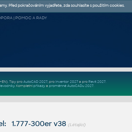
lamy. Před pokračováním vyjadřete, zda souhlasíte s použitím cookies.
 PODPORA | POMOC A RADY
Z+EN)
. Tipy pro
AutoCAD 2027
, pro
Inventor 2027
a pro
Revit 2027
.
řevodníky
.
Kompletní
příkazy
a
proměnné AutoCADu 2027
.
l: 1.777-300er v38
(Létající)