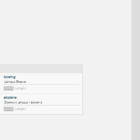
NÉ BLOKY
:
boeing
: