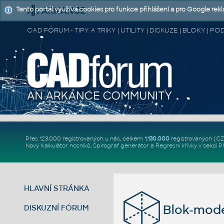
Tento portál využívá cookies pro funkce přihlášení a pro Google rek
CAD FÓRUM - TIPY A TRIKY | UTILITY | DISKUZE | BLOKY |
Přes 123.000 registrovaných u nás, celkem
1.130.000
registrovaných (C
Nový
Kalkulátor nosníků
,
Spirograf generátor
a
Regresní křivky
v sekci
P
HLAVNÍ STRÁNKA
Blok-mode
DISKUZNÍ FÓRUM