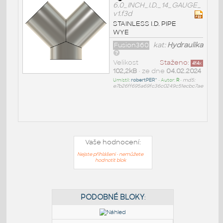
6.0_INCH_I.D._14_GAUGE_
v1.f3d
STAINLESS I.D. PIPE
WYE
Fusion360
kat:
Hydraulika
Velikost
Staženo:
414
x
102,2kB
• ze dne
04.02.2024
Umístil:
robertPER^
• Autor:
R
•
md5:
e7b26ff695a69fc36c0249c51ecbc7ae
Vaše hodnocení:
Nejste přihlášeni - nemůžete
hodnotit blok