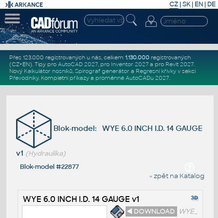
CZ
|
SK
|
EN
|
DE
Přes 123.000 registrovaných u nás, celkem
1.130.000
registrovaných
(CZ+EN)
. Tipy pro
AutoCAD 2027
, pro
Inventor 2027
a pro
Revit 2027
.
Nový
Kalkulátor nosníků
,
Spirograf generátor
a
Regresní křivky
v sekci
Převodníky
.
Kompletní
příkazy
a
proměnné AutoCADu 2027
.
Blok-model: WYE 6.0 INCH I.D. 14 GAUGE
v1
(Hydraulika)
Blok-model #22877
« zpět na Katalog
WYE 6.0 INCH I.D. 14 GAUGE v1
◄ DOWNLOAD
WYE_