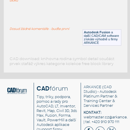
bloků
WYE 2.0 INCH I.D. 14 GAUGE v1
:
STAINLESS I.D. PIPE WYE
Dosud žádné komentáře - buďte první
F3D
Potrubí
Autodesk Fusion
a
další CAD/CAM software
získáte výhodně u firmy
ARKANCE
CAD download: knihovna rodina symbol detail součást
prvek stafáž výkres kategorie kolekce free block library
CAD
fórum
ARKANCE
(CAD
Studio) - Autodesk
Platinum Partner &
Tipy, triky, podpora,
Training Center &
pomoc a rady pro
Services Partner
AutoCAD, LT, Inventor,
Revit, Map, Civil 3D, 3ds
KONTAKT:
Max, Fusion, Forma,
webmaster.cz@arkance.w
Vault, PowerMill a další
| tel. +420 910 970 111
Autodesk aplikace
(support firmy