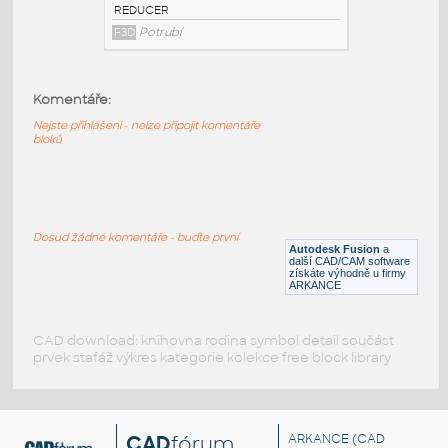
3@2 INCH I.D. ECCENTRIC REDUCER 14
GAUGE v1
:
STAINLESS I.D. PIPE ECCENTRIC
Komentáře:
REDUCER
F3D
Potrubí
Nejste přihlášeni - nelze připojit komentáře
bloků
3@1.5 INCH I.D. ECCENTRIC REDUCER 14
GAUGE v1
:
STAINLESS I.D. PIPE ECCENTRIC
Dosud žádné komentáře - buďte první
REDUCER
Autodesk Fusion
a
další CAD/CAM software
F3D
Potrubí
získáte výhodně u firmy
ARKANCE
CAD download: knihovna rodina symbol detail součást
prvek stafáž výkres kategorie kolekce free block library
CAD
fórum
ARKANCE
(CAD