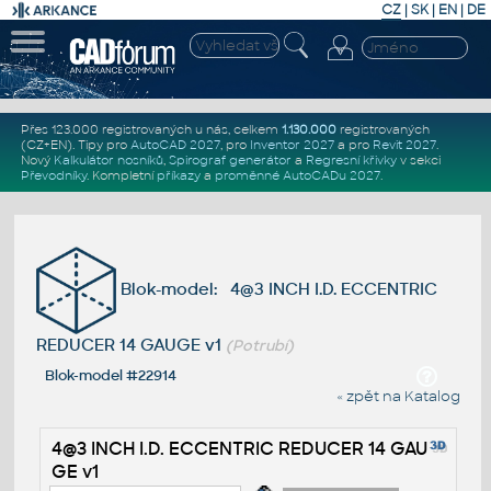
CZ
|
SK
|
EN
|
DE
Přes 123.000 registrovaných u nás, celkem
1.130.000
registrovaných
(CZ+EN)
. Tipy pro
AutoCAD 2027
, pro
Inventor 2027
a pro
Revit 2027
.
Nový
Kalkulátor nosníků
,
Spirograf generátor
a
Regresní křivky
v sekci
Převodníky
.
Kompletní
příkazy
a
proměnné AutoCADu 2027
.
Blok-model: 4@3 INCH I.D. ECCENTRIC
REDUCER 14 GAUGE v1
(Potrubí)
Blok-model #22914
« zpět na Katalog
4@3 INCH I.D. ECCENTRIC REDUCER 14 GAU
GE v1