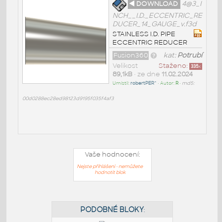
◄ DOWNLOAD
4@3_I
NCH__I.D._ECCENTRIC_RE
DUCER_14_GAUGE_v.f3d
STAINLESS I.D. PIPE
ECCENTRIC REDUCER
Fusion360
kat:
Potrubí
Velikost
Staženo:
335
x
89,1kB
• ze dne
11.02.2024
Umístil:
robertPER^
• Autor:
R
•
md5:
00d0288ec28ed98123d9195f035f4af3
Vaše hodnocení:
Nejste přihlášeni - nemůžete
hodnotit blok