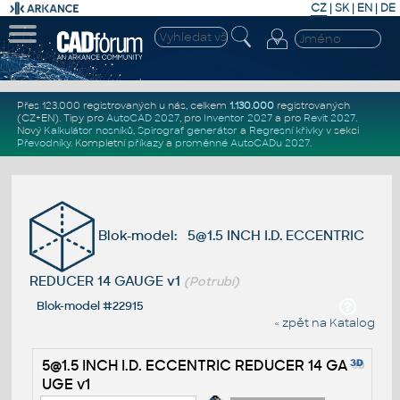
CZ
|
SK
|
EN
|
DE
Přes 123.000 registrovaných u nás, celkem
1.130.000
registrovaných
(CZ+EN)
. Tipy pro
AutoCAD 2027
, pro
Inventor 2027
a pro
Revit 2027
.
Nový
Kalkulátor nosníků
,
Spirograf generátor
a
Regresní křivky
v sekci
Převodníky
.
Kompletní
příkazy
a
proměnné AutoCADu 2027
.
Blok-model: 5@1.5 INCH I.D. ECCENTRIC
REDUCER 14 GAUGE v1
(Potrubí)
Blok-model #22915
« zpět na Katalog
5@1.5 INCH I.D. ECCENTRIC REDUCER 14 GA
UGE v1