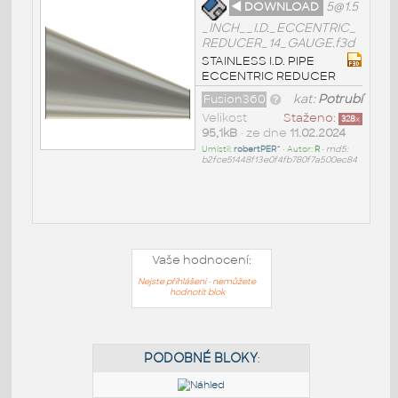
◄ DOWNLOAD
5@1.5
_INCH__I.D._ECCENTRIC_
REDUCER_14_GAUGE.f3d
STAINLESS I.D. PIPE
ECCENTRIC REDUCER
Fusion360
kat:
Potrubí
Velikost
Staženo:
328
x
95,1kB
• ze dne
11.02.2024
Umístil:
robertPER^
• Autor:
R
•
md5:
b2fce51448f13e0f4fb780f7a500ec84
Vaše hodnocení:
Nejste přihlášeni - nemůžete
hodnotit blok