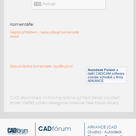
3@2 INCH I.D. ECCENTRIC REDUCER 14
GAUGE v1
:
STAINLESS I.D. PIPE ECCENTRIC
REDUCER
Komentáře:
F3D
Potrubí
Nejste přihlášeni - nelze připojit komentáře
bloků
3@1.5 INCH I.D. ECCENTRIC REDUCER 14
GAUGE v1
:
STAINLESS I.D. PIPE ECCENTRIC
Dosud žádné komentáře - buďte první
REDUCER
Autodesk Fusion
a
další CAD/CAM software
F3D
Potrubí
získáte výhodně u firmy
ARKANCE
CAD download: knihovna rodina symbol detail součást
prvek stafáž výkres kategorie kolekce free block library
CAD
fórum
ARKANCE
(CAD
Studio) - Autodesk