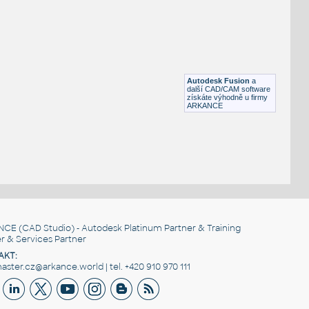
STAINLESS I.D. PIPE ECCENTRIC REDUCER
F3D
Potrubí
3@1.5 INCH I.D. ECCENTRIC REDUCER 14 GAUGE v1
:
STAINLESS I.D. PIPE ECCENTRIC REDUCER
Autodesk Fusion
a
F3D
Potrubí
další CAD/CAM software
získáte výhodně u firmy
ARKANCE
NCE
(CAD Studio) - Autodesk Platinum Partner & Training
r & Services Partner
AKT:
ster.cz@arkance.world | tel. +420 910 970 111