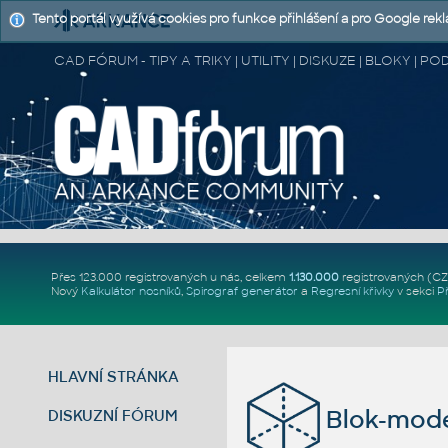
Tento portál využívá cookies pro funkce přihlášení a pro Google rek
CAD FÓRUM - TIPY A TRIKY | UTILITY | DISKUZE | BLOKY |
Přes 123.000 registrovaných u nás, celkem
1.130.000
registrovaných (C
Nový
Kalkulátor nosníků
,
Spirograf generátor
a
Regresní křivky
v sekci
P
HLAVNÍ STRÁNKA
Blok-mode
DISKUZNÍ FÓRUM