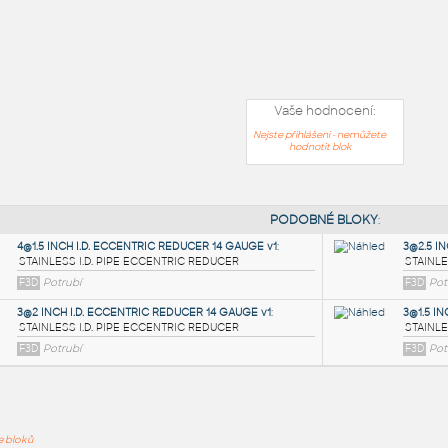
Vaše hodnocení:
Nejste přihlášeni - nemůžete
hodnotit blok
PODOB
ře bloků
4@1.5 INCH I.D. ECCENTRIC REDUCER 14 GAUGE v1
: