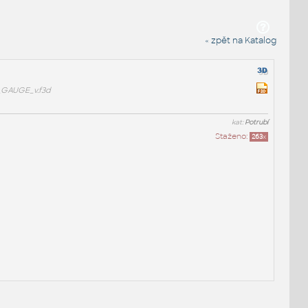
« zpět na Katalog
_GAUGE_v.f3d
kat:
Potrubí
Staženo:
263
x