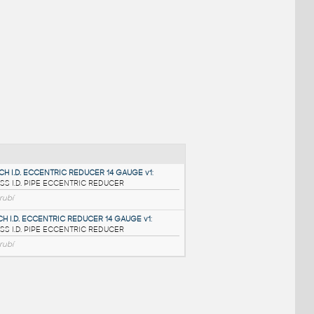
NÉ BLOKY
:
3@2.5 INCH I.D. ECCENTRIC REDUCER 14 GAUGE v1
: