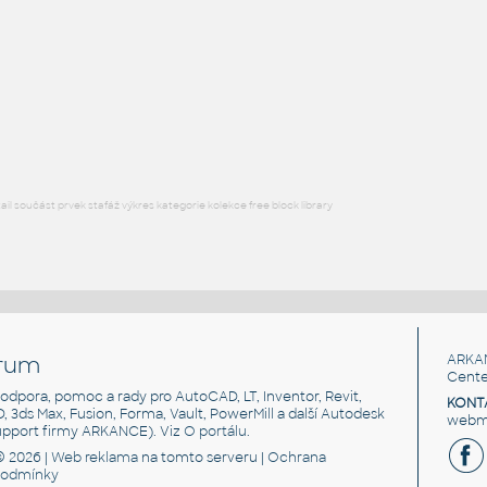
STAINLESS I.D. PIPE ECCENTRIC REDUCER
F3D
Potrubí
3@2 INCH I.D. ECCENTRIC REDUCER 14 GAUGE v1
:
STAINLESS I.D. PIPE ECCENTRIC REDUCER
F3D
Potrubí
l součást prvek stafáž výkres kategorie kolekce free block library
rum
ARKA
Cente
, podpora, pomoc a rady pro AutoCAD, LT, Inventor, Revit,
KONT
3D, 3ds Max, Fusion, Forma, Vault, PowerMill a další Autodesk
webma
support firmy ARKANCE). Viz
O portálu
.
© 2026 |
Web reklama
na tomto serveru |
Ochrana
podmínky