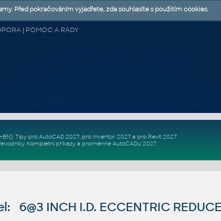
lamy. Před pokračováním vyjadřete, zda souhlasíte s použitím cookies.
 PODPORA | POMOC A RADY
Z+EN)
. Tipy pro
AutoCAD 2027
, pro
Inventor 2027
a pro
Revit 2027
.
řevodníky
.
Kompletní
příkazy
a
proměnné AutoCADu 2027
.
l: 6@3 INCH I.D. ECCENTRIC REDUCE