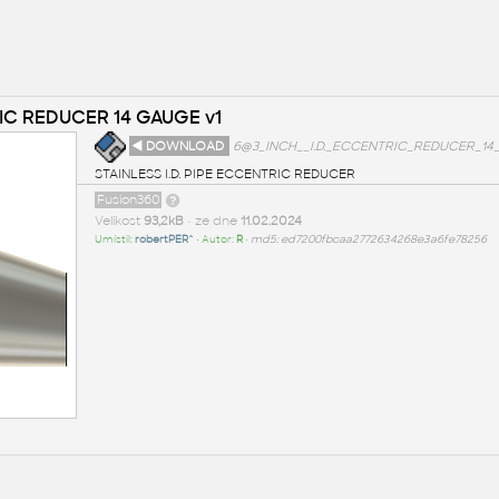
RIC REDUCER 14 GAUGE v1
◄ DOWNLOAD
6@3_INCH__I.D._ECCENTRIC_REDUCER_14
STAINLESS I.D. PIPE ECCENTRIC REDUCER
Fusion360
Velikost
93,2kB
• ze dne
11.02.2024
Umístil:
robertPER^
• Autor:
R
•
md5: ed7200fbcaa2772634268e3a6fe78256