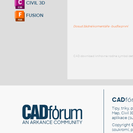
CIVIL 3D
FUSION
Dosud žádné komentáře - buďte první
CAD download: knihovna rodina symbol detai
CAD
fó
Tipy, triky
Map, Civil 
aplikace (
Copyright 
soukromí, 