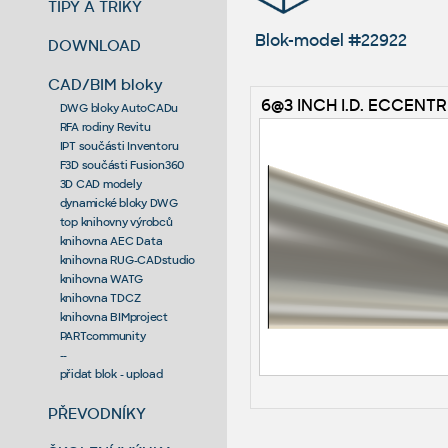
TIPY A TRIKY
Blok-model #22922
DOWNLOAD
CAD/BIM bloky
6@3 INCH I.D. ECCENT
DWG bloky AutoCADu
RFA rodiny Revitu
IPT součásti Inventoru
F3D součásti Fusion360
3D CAD modely
dynamické bloky DWG
top knihovny výrobců
knihovna AEC Data
knihovna RUG-CADstudio
knihovna WATG
knihovna TDCZ
knihovna BIMproject
PARTcommunity
--
přidat blok - upload
PŘEVODNÍKY