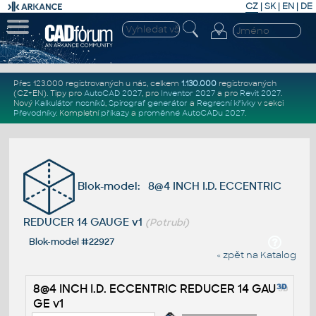
CZ
|
SK
|
EN
|
DE
Přes 123.000 registrovaných u nás, celkem
1.130.000
registrovaných
(CZ+EN)
. Tipy pro
AutoCAD 2027
, pro
Inventor 2027
a pro
Revit 2027
.
Nový
Kalkulátor nosníků
,
Spirograf generátor
a
Regresní křivky
v sekci
Převodníky
.
Kompletní
příkazy
a
proměnné AutoCADu 2027
.
Blok-model: 8@4 INCH I.D. ECCENTRIC
REDUCER 14 GAUGE v1
(Potrubí)
Blok-model #22927
« zpět na Katalog
8@4 INCH I.D. ECCENTRIC REDUCER 14 GAU
GE v1