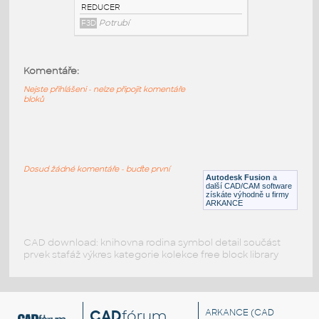
3@2 INCH I.D. ECCENTRIC REDUCER 14
GAUGE v1
:
STAINLESS I.D. PIPE ECCENTRIC
Komentáře:
REDUCER
F3D
Potrubí
Nejste přihlášeni - nelze připojit komentáře
bloků
3@1.5 INCH I.D. ECCENTRIC REDUCER 14
GAUGE v1
:
STAINLESS I.D. PIPE ECCENTRIC
Dosud žádné komentáře - buďte první
REDUCER
Autodesk Fusion
a
další CAD/CAM software
F3D
Potrubí
získáte výhodně u firmy
ARKANCE
CAD download: knihovna rodina symbol detail součást
prvek stafáž výkres kategorie kolekce free block library
CAD
fórum
ARKANCE
(CAD