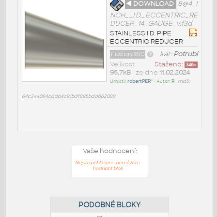
◄ DOWNLOAD
8@4_I
NCH__I.D._ECCENTRIC_RE
DUCER_14_GAUGE_v.f3d
STAINLESS I.D. PIPE
ECCENTRIC REDUCER
Fusion360
kat:
Potrubí
Velikost
Staženo:
346
x
95,7kB
• ze dne
11.02.2024
Umístil:
robertPER^
• Autor:
R
•
md5:
64c344084cddb4c91bdf895bdd662088
Vaše hodnocení:
Nejste přihlášeni - nemůžete
hodnotit blok