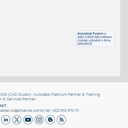
STAINLESS I.D. PIPE ECCENTRIC REDUCER
F3D
Potrubí
3@1.5 INCH I.D. ECCENTRIC REDUCER 14 GAUGE v1
:
STAINLESS I.D. PIPE ECCENTRIC REDUCER
Autodesk Fusion
a
F3D
Potrubí
další CAD/CAM software
získáte výhodně u firmy
ARKANCE
NCE
(CAD Studio) - Autodesk Platinum Partner & Training
r & Services Partner
AKT:
ster.cz@arkance.world | tel. +420 910 970 111