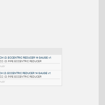
NÉ BLOKY
:
3@2.5 INCH I.D. ECCENTRIC REDUCER 14 GAUGE v1
: