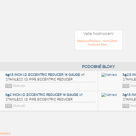
Vaše hodnocení:
Nejste přihlášeni - nemůžete
hodnotit blok
PODOB
ře bloků
4@1.5 INCH I.D. ECCENTRIC REDUCER 14 GAUGE v1
: