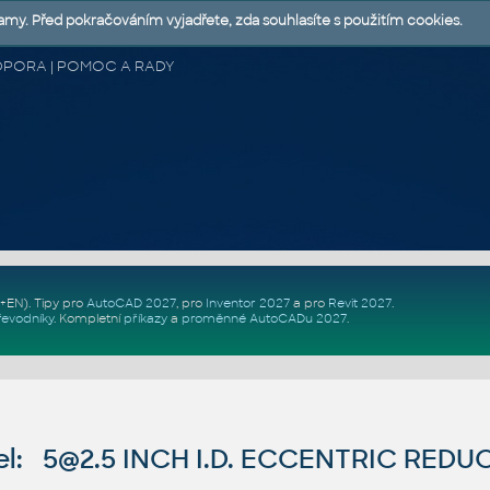
lamy. Před pokračováním vyjadřete, zda souhlasíte s použitím cookies.
 PODPORA | POMOC A RADY
Z+EN)
. Tipy pro
AutoCAD 2027
, pro
Inventor 2027
a pro
Revit 2027
.
řevodníky
.
Kompletní
příkazy
a
proměnné AutoCADu 2027
.
l: 5@2.5 INCH I.D. ECCENTRIC REDU