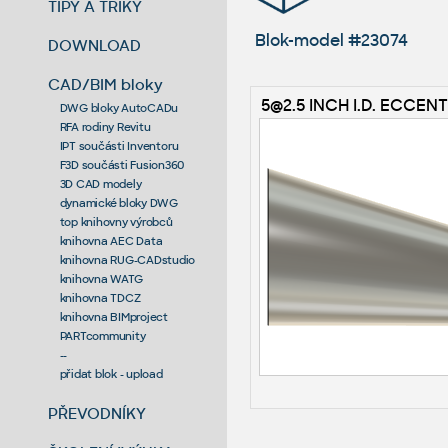
TIPY A TRIKY
Blok-model #23074
DOWNLOAD
CAD/BIM bloky
5@2.5 INCH I.D. ECCEN
DWG bloky AutoCADu
RFA rodiny Revitu
IPT součásti Inventoru
F3D součásti Fusion360
3D CAD modely
dynamické bloky DWG
top knihovny výrobců
knihovna AEC Data
knihovna RUG-CADstudio
knihovna WATG
knihovna TDCZ
knihovna BIMproject
PARTcommunity
--
přidat blok - upload
PŘEVODNÍKY