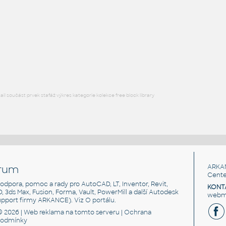
STAINLESS I.D. PIPE ECCENTRIC REDUCER
F3D
Potrubí
3@2 INCH I.D. ECCENTRIC REDUCER 14 GAUGE v1
:
STAINLESS I.D. PIPE ECCENTRIC REDUCER
F3D
Potrubí
l součást prvek stafáž výkres kategorie kolekce free block library
rum
ARKA
Cente
, podpora, pomoc a rady pro AutoCAD, LT, Inventor, Revit,
KONT
3D, 3ds Max, Fusion, Forma, Vault, PowerMill a další Autodesk
webma
support firmy ARKANCE). Viz
O portálu
.
© 2026 |
Web reklama
na tomto serveru |
Ochrana
podmínky