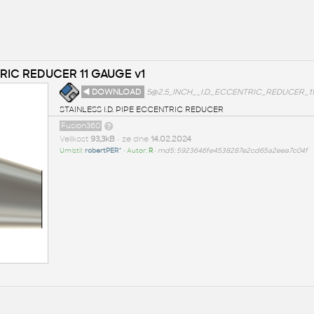
TRIC REDUCER 11 GAUGE v1
◄ DOWNLOAD
5@2.5_INCH__I.D._ECCENTRIC_REDUCER_1
STAINLESS I.D. PIPE ECCENTRIC REDUCER
Fusion360
Velikost
93,3kB
• ze dne
14.02.2024
Umístil:
robertPER^
• Autor:
R
•
md5: 5923646fe4538287e2cd65a2eea7c04f