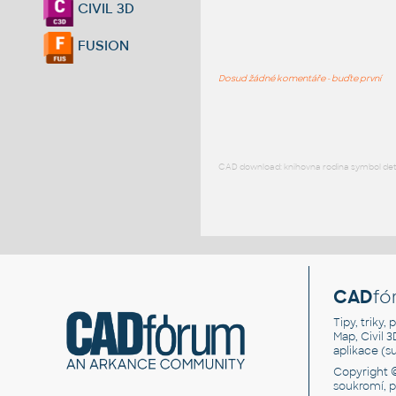
CIVIL 3D
FUSION
Dosud žádné komentáře - buďte první
CAD download: knihovna rodina symbol detai
CAD
fó
Tipy, triky
Map, Civil 
aplikace (
Copyright 
soukromí, 