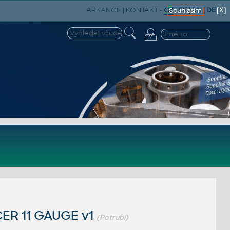
ARKANCE
|
KONTAKT
-
CZ
|
SK
|
EN
|
DE
[X]
Souhlasím
CER 11 GAUGE v1
(Potrubí)