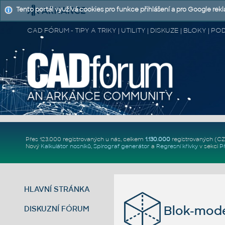
Tento portál využívá cookies pro funkce přihlášení a pro Google rek
CAD FÓRUM - TIPY A TRIKY | UTILITY | DISKUZE | BLOKY |
Přes 123.000 registrovaných u nás, celkem
1.130.000
registrovaných (C
Nový
Kalkulátor nosníků
,
Spirograf generátor
a
Regresní křivky
v sekci
P
HLAVNÍ STRÁNKA
Blok-mode
DISKUZNÍ FÓRUM