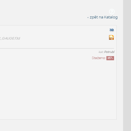
« zpět na Katalog
1_GAUGE.f3d
kat:
Potrubí
Staženo:
357
x