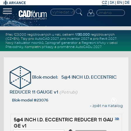
CZ
|
SK
|
EN
|
DE
Přes 123.000 registrovaných u nás, celkem
1.130.000
registrovaných
(CZ+EN)
. Tipy pro
AutoCAD 2027
, pro
Inventor 2027
a pro
Revit 2027
.
Nový
Kalkulátor nosníků
,
Spirograf generátor
a
Regresní křivky
v sekci
Převodníky
.
Kompletní
příkazy
a
proměnné AutoCADu 2027
.
Blok-model: 5@4 INCH I.D. ECCENTRIC
REDUCER 11 GAUGE v1
(Potrubí)
Blok-model #23076
« zpět na Katalog
5@4 INCH I.D. ECCENTRIC REDUCER 11 GAU
GE v1