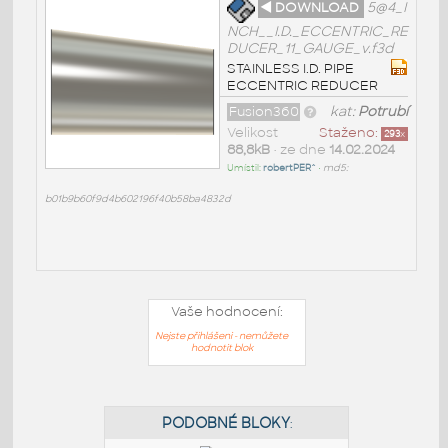
◄ DOWNLOAD
5@4_I
NCH__I.D._ECCENTRIC_RE
DUCER_11_GAUGE_v.f3d
STAINLESS I.D. PIPE
ECCENTRIC REDUCER
Fusion360
kat:
Potrubí
Velikost
Staženo:
293
x
88,8kB
• ze dne
14.02.2024
Umístil:
robertPER^
•
md5:
b01b9b60f9d4b602196f40b58ba4832d
Vaše hodnocení:
Nejste přihlášeni - nemůžete
hodnotit blok