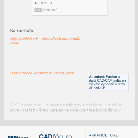
3@2 INCH I.D. ECCENTRIC REDUCER 14
GAUGE v1
:
STAINLESS I.D. PIPE ECCENTRIC
Komentáře:
REDUCER
F3D
Potrubí
Nejste přihlášeni - nelze připojit komentáře
bloků
3@1.5 INCH I.D. ECCENTRIC REDUCER 14
GAUGE v1
:
STAINLESS I.D. PIPE ECCENTRIC
Dosud žádné komentáře - buďte první
REDUCER
Autodesk Fusion
a
další CAD/CAM software
F3D
Potrubí
získáte výhodně u firmy
ARKANCE
CAD download: knihovna rodina symbol detail součást
prvek stafáž výkres kategorie kolekce free block library
CAD
fórum
ARKANCE
(CAD