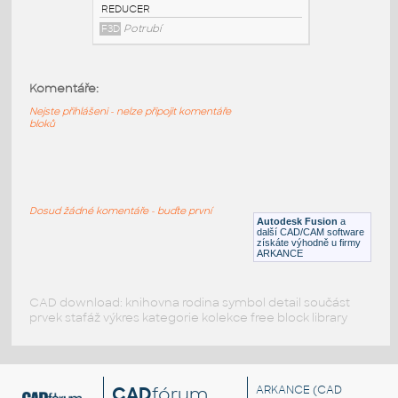
3@2 INCH I.D. ECCENTRIC REDUCER 14
GAUGE v1
:
STAINLESS I.D. PIPE ECCENTRIC
Komentáře:
REDUCER
F3D
Potrubí
Nejste přihlášeni - nelze připojit komentáře
bloků
3@1.5 INCH I.D. ECCENTRIC REDUCER 14
GAUGE v1
:
STAINLESS I.D. PIPE ECCENTRIC
Dosud žádné komentáře - buďte první
REDUCER
Autodesk Fusion
a
další CAD/CAM software
F3D
Potrubí
získáte výhodně u firmy
ARKANCE
CAD download: knihovna rodina symbol detail součást
prvek stafáž výkres kategorie kolekce free block library
CAD
fórum
ARKANCE
(CAD