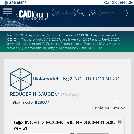
CZ
|
SK
|
EN
|
DE
Přes 123.000 registrovaných u nás, celkem
1.130.000
registrovaných
(CZ+EN)
. Tipy pro
AutoCAD 2027
, pro
Inventor 2027
a pro
Revit 2027
.
Nový
Kalkulátor nosníků
,
Spirograf generátor
a
Regresní křivky
v sekci
Převodníky
.
Kompletní
příkazy
a
proměnné AutoCADu 2027
.
Blok-model: 6@2 INCH I.D. ECCENTRIC
REDUCER 11 GAUGE v1
(Potrubí)
Blok-model #23077
« zpět na Katalog
6@2 INCH I.D. ECCENTRIC REDUCER 11 GAU
GE v1