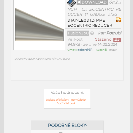
◄ DOWNLOAD
6@2_I
NCH__I.D._ECCENTRIC_RE
DUCER_11_GAUGE_v.f3d
STAINLESS I.D. PIPE
ECCENTRIC REDUCER
Fusion360
kat:
Potrubí
Velikost
Staženo:
252
x
94,9kB
• ze dne
14.02.2024
Umístil:
robertPER^
• Autor:
R
•
md5:
2deca9b2dc46649ae5e94efe9752b7be
Vaše hodnocení:
Nejste přihlášeni - nemůžete
hodnotit blok