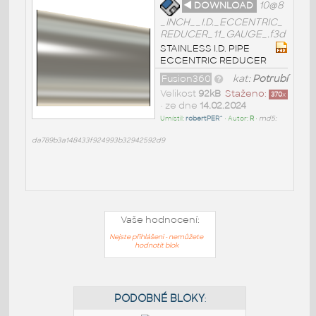
◄ DOWNLOAD
10@8
_INCH__I.D._ECCENTRIC_
REDUCER_11_GAUGE_.f3d
STAINLESS I.D. PIPE
ECCENTRIC REDUCER
Fusion360
kat:
Potrubí
Velikost
92kB
Staženo:
370
x
• ze dne
14.02.2024
Umístil:
robertPER^
• Autor:
R
•
md5:
da789b3a148433f924993b32942592d9
Vaše hodnocení:
Nejste přihlášeni - nemůžete
hodnotit blok