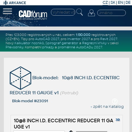
CZ
|
SK
|
EN
|
DE
Přes 123.000 registrovaných u nás, celkem
1.130.000
registrovaných
(CZ+EN)
. Tipy pro
AutoCAD 2027
, pro
Inventor 2027
a pro
Revit 2027
.
Nový
Kalkulátor nosníků
,
Spirograf generátor
a
Regresní křivky
v sekci
Převodníky
.
Kompletní
příkazy
a
proměnné AutoCADu 2027
.
Blok-model: 10@8 INCH I.D. ECCENTRIC
REDUCER 11 GAUGE v1
(Potrubí)
Blok-model #23091
« zpět na Katalog
10@8 INCH I.D. ECCENTRIC REDUCER 11 GA
UGE v1