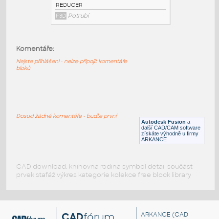
3@2 INCH I.D. ECCENTRIC REDUCER 14
GAUGE v1
:
STAINLESS I.D. PIPE ECCENTRIC
Komentáře:
REDUCER
F3D
Potrubí
Nejste přihlášeni - nelze připojit komentáře
bloků
3@1.5 INCH I.D. ECCENTRIC REDUCER 14
GAUGE v1
:
STAINLESS I.D. PIPE ECCENTRIC
Dosud žádné komentáře - buďte první
REDUCER
Autodesk Fusion
a
další CAD/CAM software
F3D
Potrubí
získáte výhodně u firmy
ARKANCE
CAD download: knihovna rodina symbol detail součást
prvek stafáž výkres kategorie kolekce free block library
CAD
fórum
ARKANCE
(CAD