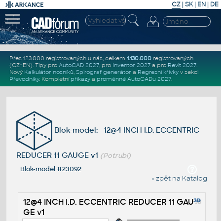
CZ
|
SK
|
EN
|
DE
Přes 123.000 registrovaných u nás, celkem
1.130.000
registrovaných
(CZ+EN)
. Tipy pro
AutoCAD 2027
, pro
Inventor 2027
a pro
Revit 2027
.
Nový
Kalkulátor nosníků
,
Spirograf generátor
a
Regresní křivky
v sekci
Převodníky
.
Kompletní
příkazy
a
proměnné AutoCADu 2027
.
Blok-model: 12@4 INCH I.D. ECCENTRIC
REDUCER 11 GAUGE v1
(Potrubí)
Blok-model #23092
« zpět na Katalog
12@4 INCH I.D. ECCENTRIC REDUCER 11 GAU
GE v1