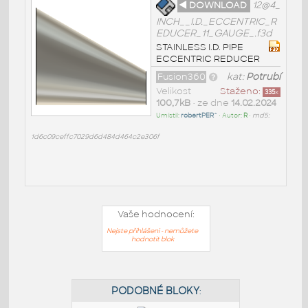
◄ DOWNLOAD
12@4_
INCH__I.D._ECCENTRIC_R
EDUCER_11_GAUGE_.f3d
STAINLESS I.D. PIPE
ECCENTRIC REDUCER
Fusion360
kat:
Potrubí
Velikost
Staženo:
335
x
100,7kB
• ze dne
14.02.2024
Umístil:
robertPER^
• Autor:
R
•
md5:
1d6c09ceffc7029d6d484d464c2e306f
Vaše hodnocení:
Nejste přihlášeni - nemůžete
hodnotit blok