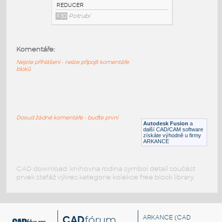
3@2 INCH I.D. ECCENTRIC REDUCER 14
GAUGE v1
:
STAINLESS I.D. PIPE ECCENTRIC
Komentáře:
REDUCER
F3D
Potrubí
Nejste přihlášeni - nelze připojit komentáře
bloků
3@1.5 INCH I.D. ECCENTRIC REDUCER 14
GAUGE v1
:
STAINLESS I.D. PIPE ECCENTRIC
Dosud žádné komentáře - buďte první
REDUCER
Autodesk Fusion
a
další CAD/CAM software
F3D
Potrubí
získáte výhodně u firmy
ARKANCE
CAD download: knihovna rodina symbol detail součást
prvek stafáž výkres kategorie kolekce free block library
CAD
fórum
ARKANCE
(CAD