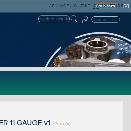
ARKANCE
|
KONTAKT
-
CZ
|
SK
|
EN
|
DE
[X]
Souhlasím
ER 11 GAUGE v1
(Potrubí)