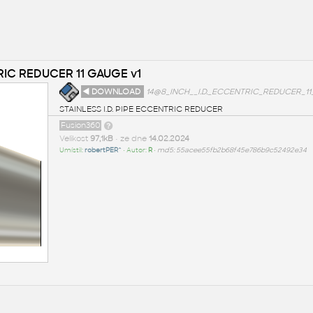
RIC REDUCER 11 GAUGE v1
◄ DOWNLOAD
14@8_INCH__I.D._ECCENTRIC_REDUCER_11
STAINLESS I.D. PIPE ECCENTRIC REDUCER
Fusion360
Velikost
97,1kB
• ze dne
14.02.2024
Umístil:
robertPER^
• Autor:
R
•
md5: 55acee55fb2b68f45e786b9c52492e34