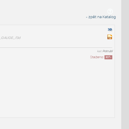
« zpět na Katalog
_GAUGE_.f3d
kat:
Potrubí
Staženo:
307
x