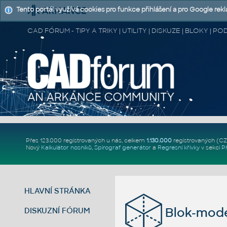
Tento portál využívá cookies pro funkce přihlášení a pro Google rek
CAD FÓRUM - TIPY A TRIKY | UTILITY | DISKUZE | BLOKY |
Přes 123.000 registrovaných u nás, celkem
1.130.000
registrovaných (C
Nový
Kalkulátor nosníků
,
Spirograf generátor
a
Regresní křivky
v sekci
P
HLAVNÍ STRÁNKA
Blok-mode
DISKUZNÍ FÓRUM