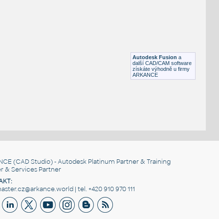
STAINLESS I.D. PIPE ECCENTRIC REDUCER
F3D
Potrubí
3@1.5 INCH I.D. ECCENTRIC REDUCER 14 GAUGE v1
:
STAINLESS I.D. PIPE ECCENTRIC REDUCER
Autodesk Fusion
a
F3D
Potrubí
další CAD/CAM software
získáte výhodně u firmy
ARKANCE
NCE
(CAD Studio) - Autodesk Platinum Partner & Training
r & Services Partner
AKT:
ster.cz@arkance.world | tel. +420 910 970 111