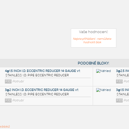
Vaše hodnocení:
Nejste přihlášeni - nemůžete
hodnotit blok
PODOB
ře bloků
4@1.5 INCH I.D. ECCENTRIC REDUCER 14 GAUGE v1
: