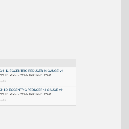
NÉ BLOKY
:
3@2.5 INCH I.D. ECCENTRIC REDUCER 14 GAUGE v1
: