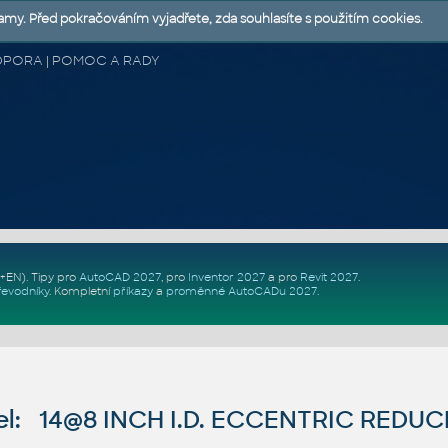
lamy. Před pokračováním vyjadřete, zda souhlasíte s použitím cookies.
 PODPORA | POMOC A RADY
Z+EN)
. Tipy pro
AutoCAD 2027
, pro
Inventor 2027
a pro
Revit 2027
.
řevodníky
.
Kompletní
příkazy
a
proměnné AutoCADu 2027
.
l: 14@8 INCH I.D. ECCENTRIC REDUC