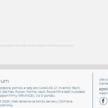
STAINLESS I.D. PIPE ECCENTRIC REDUCER
F3D
Potrubí
3@2 INCH I.D. ECCENTRIC REDUCER 14 GAUGE v1
:
STAINLESS I.D. PIPE ECCENTRIC REDUCER
F3D
Potrubí
l součást prvek stafáž výkres kategorie kolekce free block library
rum
ARKA
Cente
, podpora, pomoc a rady pro AutoCAD, LT, Inventor, Revit,
KONT
3D, 3ds Max, Fusion, Forma, Vault, PowerMill a další Autodesk
webma
support firmy ARKANCE). Viz
O portálu
.
© 2026 |
Web reklama
na tomto serveru |
Ochrana
podmínky