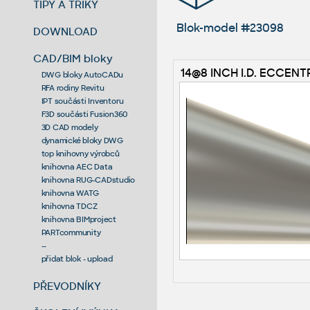
TIPY A TRIKY
Blok-model #23098
DOWNLOAD
CAD/BIM bloky
14@8 INCH I.D. ECCENT
DWG bloky AutoCADu
RFA rodiny Revitu
IPT součásti Inventoru
F3D součásti Fusion360
3D CAD modely
dynamické bloky DWG
top knihovny výrobců
knihovna AEC Data
knihovna RUG-CADstudio
knihovna WATG
knihovna TDCZ
knihovna BIMproject
PARTcommunity
--
přidat blok - upload
PŘEVODNÍKY