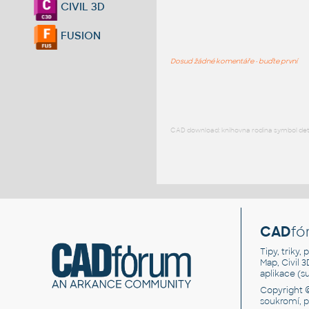
CIVIL 3D
FUSION
Dosud žádné komentáře - buďte první
CAD download: knihovna rodina symbol detai
CAD
fó
Tipy, triky
Map, Civil 
aplikace (
Copyright 
soukromí, 