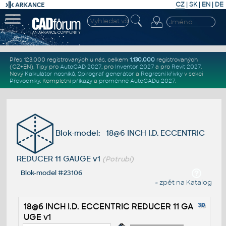
CZ
|
SK
|
EN
|
DE
Přes 123.000 registrovaných u nás, celkem
1.130.000
registrovaných
(CZ+EN)
. Tipy pro
AutoCAD 2027
, pro
Inventor 2027
a pro
Revit 2027
.
Nový
Kalkulátor nosníků
,
Spirograf generátor
a
Regresní křivky
v sekci
Převodníky
.
Kompletní
příkazy
a
proměnné AutoCADu 2027
.
Blok-model: 18@6 INCH I.D. ECCENTRIC
REDUCER 11 GAUGE v1
(Potrubí)
Blok-model #23106
« zpět na Katalog
18@6 INCH I.D. ECCENTRIC REDUCER 11 GA
UGE v1