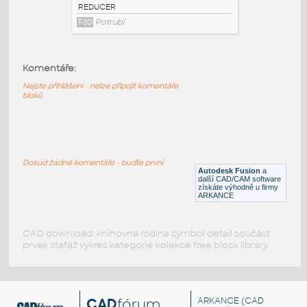
3@2 INCH I.D. ECCENTRIC REDUCER 14
GAUGE v1
:
STAINLESS I.D. PIPE ECCENTRIC
Komentáře:
REDUCER
F3D
Potrubí
Nejste přihlášeni - nelze připojit komentáře
bloků
3@1.5 INCH I.D. ECCENTRIC REDUCER 14
GAUGE v1
:
STAINLESS I.D. PIPE ECCENTRIC
Dosud žádné komentáře - buďte první
REDUCER
Autodesk Fusion
a
další CAD/CAM software
F3D
Potrubí
získáte výhodně u firmy
ARKANCE
CAD download: knihovna rodina symbol detail součást
prvek stafáž výkres kategorie kolekce free block library
CAD
fórum
ARKANCE
(CAD