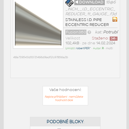
◄ DOWNLOAD
18@6
_INCH__I.D._ECCENTRIC_
REDUCER_11_GAUGE_.f3d
STAINLESS I.D. PIPE
ECCENTRIC REDUCER
Fusion360
kat:
Potrubí
Velikost
Staženo:
246
x
102,4kB
• ze dne
14.02.2024
Umístil:
robertPER^
• Autor:
R
•
md5:
48a739543d5572466d9adf2c97856a2b
Vaše hodnocení:
Nejste přihlášeni - nemůžete
hodnotit blok