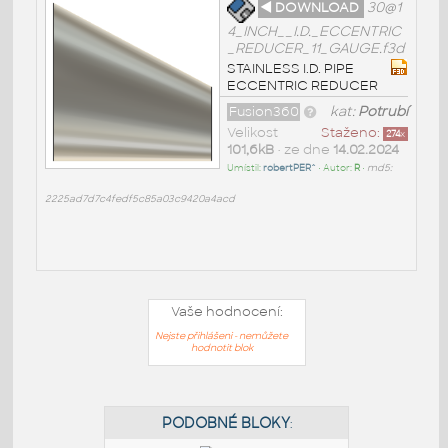
◄ DOWNLOAD
30@1
4_INCH__I.D._ECCENTRIC
_REDUCER_11_GAUGE.f3d
STAINLESS I.D. PIPE
ECCENTRIC REDUCER
Fusion360
kat:
Potrubí
Velikost
Staženo:
274
x
101,6kB
• ze dne
14.02.2024
Umístil:
robertPER^
• Autor:
R
•
md5:
2225ad7d7c4fedf5c85a03c9420a4acd
Vaše hodnocení:
Nejste přihlášeni - nemůžete
hodnotit blok