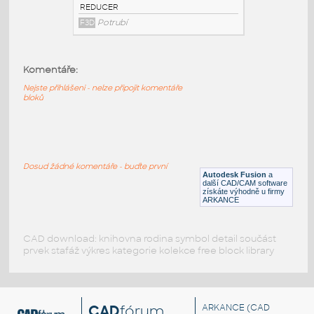
3@2 INCH I.D. ECCENTRIC REDUCER 14
GAUGE v1
:
STAINLESS I.D. PIPE ECCENTRIC
Komentáře:
REDUCER
F3D
Potrubí
Nejste přihlášeni - nelze připojit komentáře
bloků
3@1.5 INCH I.D. ECCENTRIC REDUCER 14
GAUGE v1
:
STAINLESS I.D. PIPE ECCENTRIC
Dosud žádné komentáře - buďte první
REDUCER
Autodesk Fusion
a
další CAD/CAM software
F3D
Potrubí
získáte výhodně u firmy
ARKANCE
CAD download: knihovna rodina symbol detail součást
prvek stafáž výkres kategorie kolekce free block library
CAD
fórum
ARKANCE
(CAD