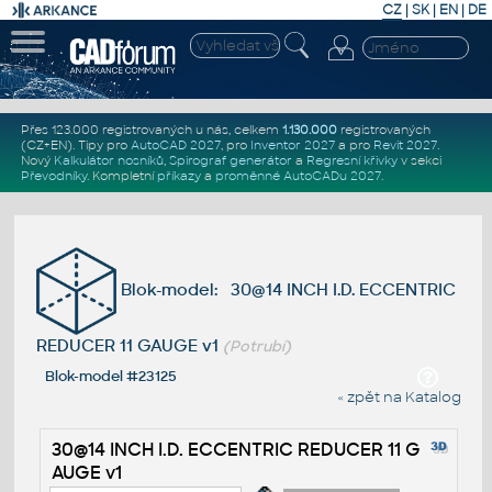
CZ
|
SK
|
EN
|
DE
Přes 123.000 registrovaných u nás, celkem
1.130.000
registrovaných
(CZ+EN)
. Tipy pro
AutoCAD 2027
, pro
Inventor 2027
a pro
Revit 2027
.
Nový
Kalkulátor nosníků
,
Spirograf generátor
a
Regresní křivky
v sekci
Převodníky
.
Kompletní
příkazy
a
proměnné AutoCADu 2027
.
Blok-model: 30@14 INCH I.D. ECCENTRIC
REDUCER 11 GAUGE v1
(Potrubí)
Blok-model #23125
« zpět na Katalog
30@14 INCH I.D. ECCENTRIC REDUCER 11 G
AUGE v1