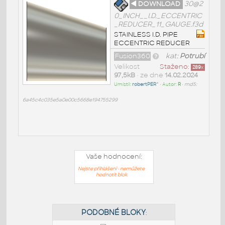
◄ DOWNLOAD
30@2
0_INCH__I.D._ECCENTRIC
_REDUCER_11_GAUGE.f3d
STAINLESS I.D. PIPE
ECCENTRIC REDUCER
Fusion360
kat:
Potrubí
Velikost
Staženo:
289
x
97,5kB
• ze dne
14.02.2024
Umístil:
robertPER^
• Autor:
R
•
md5:
6a45c4c035e5a0e00c5668e194755299
Vaše hodnocení:
Nejste přihlášeni - nemůžete
hodnotit blok