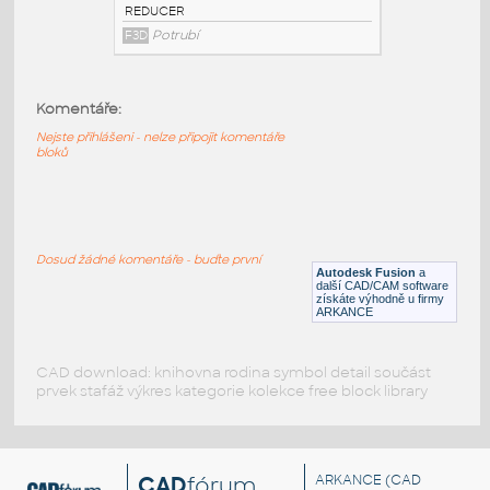
3@2 INCH I.D. ECCENTRIC REDUCER 14
GAUGE v1
:
STAINLESS I.D. PIPE ECCENTRIC
Komentáře:
REDUCER
F3D
Potrubí
Nejste přihlášeni - nelze připojit komentáře
bloků
3@1.5 INCH I.D. ECCENTRIC REDUCER 14
GAUGE v1
:
STAINLESS I.D. PIPE ECCENTRIC
Dosud žádné komentáře - buďte první
REDUCER
Autodesk Fusion
a
další CAD/CAM software
F3D
Potrubí
získáte výhodně u firmy
ARKANCE
CAD download: knihovna rodina symbol detail součást
prvek stafáž výkres kategorie kolekce free block library
CAD
fórum
ARKANCE
(CAD