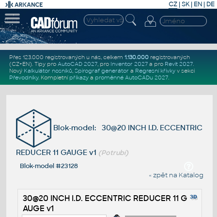
CZ
|
SK
|
EN
|
DE
Přes 123.000 registrovaných u nás, celkem
1.130.000
registrovaných
(CZ+EN)
. Tipy pro
AutoCAD 2027
, pro
Inventor 2027
a pro
Revit 2027
.
Nový
Kalkulátor nosníků
,
Spirograf generátor
a
Regresní křivky
v sekci
Převodníky
.
Kompletní
příkazy
a
proměnné AutoCADu 2027
.
Blok-model: 30@20 INCH I.D. ECCENTRIC
REDUCER 11 GAUGE v1
(Potrubí)
Blok-model #23128
« zpět na Katalog
30@20 INCH I.D. ECCENTRIC REDUCER 11 G
AUGE v1