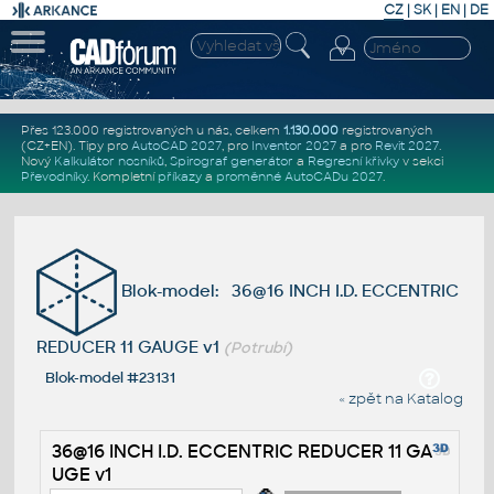
CZ
|
SK
|
EN
|
DE
Přes 123.000 registrovaných u nás, celkem
1.130.000
registrovaných
(CZ+EN)
. Tipy pro
AutoCAD 2027
, pro
Inventor 2027
a pro
Revit 2027
.
Nový
Kalkulátor nosníků
,
Spirograf generátor
a
Regresní křivky
v sekci
Převodníky
.
Kompletní
příkazy
a
proměnné AutoCADu 2027
.
Blok-model: 36@16 INCH I.D. ECCENTRIC
REDUCER 11 GAUGE v1
(Potrubí)
Blok-model #23131
« zpět na Katalog
36@16 INCH I.D. ECCENTRIC REDUCER 11 GA
UGE v1