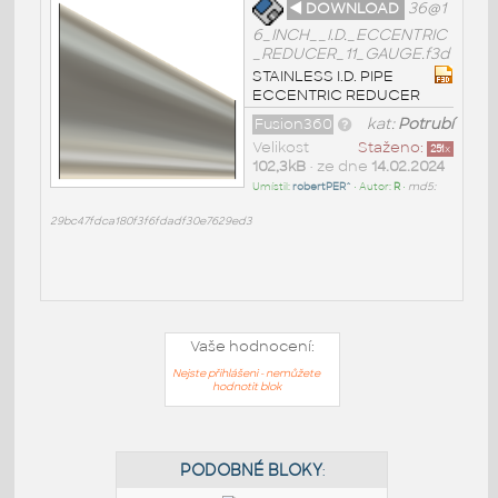
◄ DOWNLOAD
36@1
6_INCH__I.D._ECCENTRIC
_REDUCER_11_GAUGE.f3d
STAINLESS I.D. PIPE
ECCENTRIC REDUCER
Fusion360
kat:
Potrubí
Velikost
Staženo:
251
x
102,3kB
• ze dne
14.02.2024
Umístil:
robertPER^
• Autor:
R
•
md5:
29bc47fdca180f3f6fdadf30e7629ed3
Vaše hodnocení:
Nejste přihlášeni - nemůžete
hodnotit blok