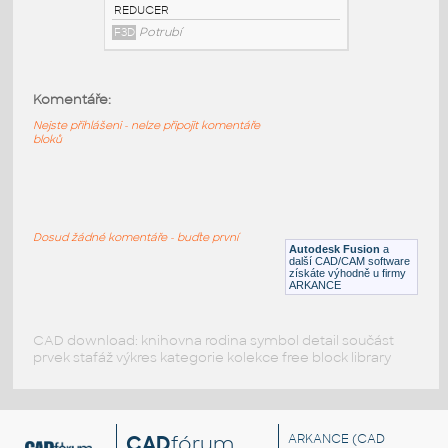
3@2 INCH I.D. ECCENTRIC REDUCER 14
GAUGE v1
:
STAINLESS I.D. PIPE ECCENTRIC
Komentáře:
REDUCER
F3D
Potrubí
Nejste přihlášeni - nelze připojit komentáře
bloků
3@1.5 INCH I.D. ECCENTRIC REDUCER 14
GAUGE v1
:
STAINLESS I.D. PIPE ECCENTRIC
Dosud žádné komentáře - buďte první
REDUCER
Autodesk Fusion
a
další CAD/CAM software
F3D
Potrubí
získáte výhodně u firmy
ARKANCE
CAD download: knihovna rodina symbol detail součást
prvek stafáž výkres kategorie kolekce free block library
CAD
fórum
ARKANCE
(CAD