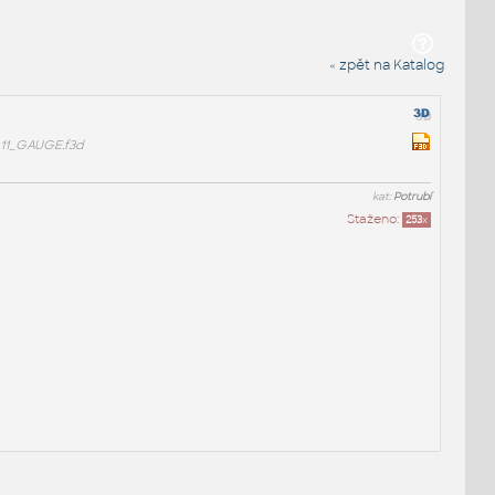
« zpět na Katalog
11_GAUGE.f3d
kat:
Potrubí
Staženo:
253
x