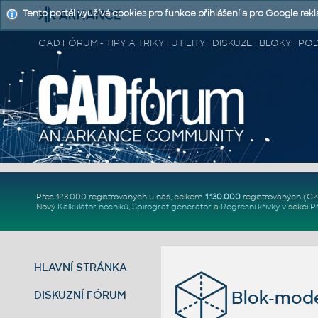
Tento portál využívá cookies pro funkce přihlášení a pro Google rek
CAD FÓRUM - TIPY A TRIKY | UTILITY | DISKUZE | BLOKY |
Přes 123.000 registrovaných u nás, celkem
1.130.000
registrovaných (C
Nový
Kalkulátor nosníků
,
Spirograf generátor
a
Regresní křivky
v sekci
P
HLAVNÍ STRÁNKA
Blok-mode
DISKUZNÍ FÓRUM