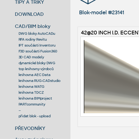
TIPY A TRIKY
Blok-model #23141
DOWNLOAD
CAD/BIM bloky
42@20 INCH I.D. ECCE
DWG bloky AutoCADu
RFA rodiny Revitu
IPT součásti Inventoru
F3D součásti Fusion360
3D CAD modely
dynamické bloky DWG
top knihovny výrobců
knihovna AEC Data
knihovna RUG-CADstudio
knihovna WATG
knihovna TDCZ
knihovna BIMproject
PARTcommunity
--
přidat blok - upload
PŘEVODNÍKY