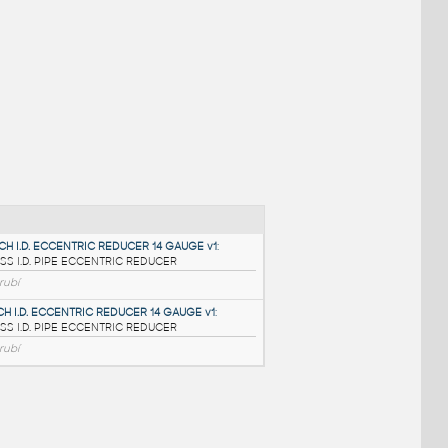
NÉ BLOKY
:
3@2.5 INCH I.D. ECCENTRIC REDUCER 14 GAUGE v1
: