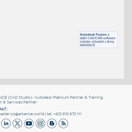
STAINLESS I.D. PIPE ECCENTRIC REDUCER
F3D
Potrubí
3@1.5 INCH I.D. ECCENTRIC REDUCER 14 GAUGE v1
:
STAINLESS I.D. PIPE ECCENTRIC REDUCER
Autodesk Fusion
a
F3D
Potrubí
další CAD/CAM software
získáte výhodně u firmy
ARKANCE
NCE
(CAD Studio) - Autodesk Platinum Partner & Training
r & Services Partner
AKT:
ster.cz@arkance.world | tel. +420 910 970 111