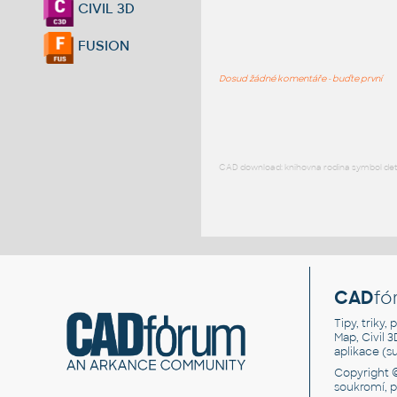
CIVIL 3D
FUSION
Dosud žádné komentáře - buďte první
CAD download: knihovna rodina symbol detai
CAD
fó
Tipy, triky
Map, Civil 
aplikace (
Copyright 
soukromí, 