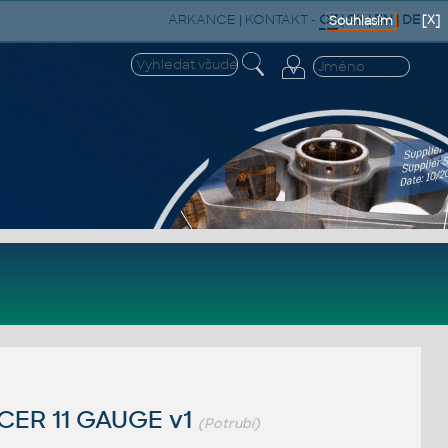
ARKANCE
|
KONTAKT
-
CZ
|
SK
|
EN
|
DE
[X]
Souhlasím
CER 11 GAUGE v1
(Potrubí)