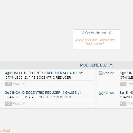
Vaše hodnocení:
Nejste přihlášeni - nemůžete
hodnotit blok
PODOB
ře bloků
4@1.5 INCH I.D. ECCENTRIC REDUCER 14 GAUGE v1
: