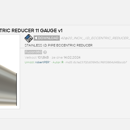
NTRIC REDUCER 11 GAUGE v1
◄ DOWNLOAD
42@20_INCH__I.D._ECCENTRIC_REDUCER_
STAINLESS I.D. PIPE ECCENTRIC REDUCER
Fusion360
Velikost
101,8kB
• ze dne
14.02.2024
Umístil:
robertPER^
• Autor:
R
•
md5: 6c1e23702d01845c74813864d46bccb7