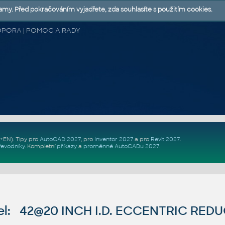
lamy. Před pokračováním vyjadřete, zda souhlasíte s použitím cookies.
 PODPORA | POMOC A RADY
Z+EN)
. Tipy pro
AutoCAD 2027
, pro
Inventor 2027
a pro
Revit 2027
.
řevodníky
.
Kompletní
příkazy
a
proměnné AutoCADu 2027
.
l: 42@20 INCH I.D. ECCENTRIC REDU