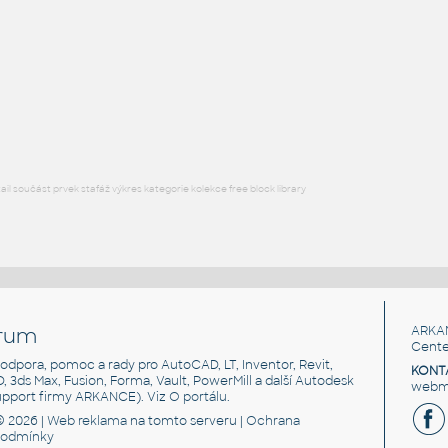
STAINLESS I.D. PIPE ECCENTRIC REDUCER
F3D
Potrubí
3@2 INCH I.D. ECCENTRIC REDUCER 14 GAUGE v1
:
STAINLESS I.D. PIPE ECCENTRIC REDUCER
F3D
Potrubí
l součást prvek stafáž výkres kategorie kolekce free block library
rum
ARKA
Cente
, podpora, pomoc a rady pro AutoCAD, LT, Inventor, Revit,
KONT
3D, 3ds Max, Fusion, Forma, Vault, PowerMill a další Autodesk
webma
support firmy ARKANCE). Viz
O portálu
.
© 2026 |
Web reklama
na tomto serveru |
Ochrana
podmínky