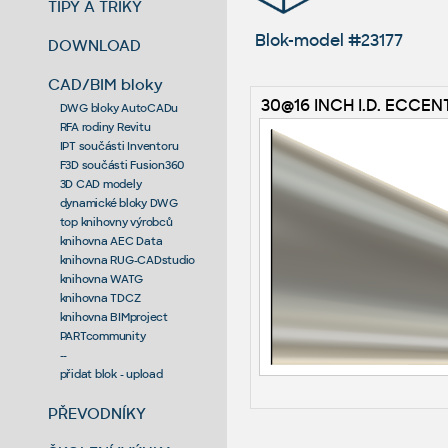
TIPY A TRIKY
Blok-model #23177
DOWNLOAD
CAD/BIM bloky
30@16 INCH I.D. ECCEN
DWG bloky AutoCADu
RFA rodiny Revitu
IPT součásti Inventoru
F3D součásti Fusion360
3D CAD modely
dynamické bloky DWG
top knihovny výrobců
knihovna AEC Data
knihovna RUG-CADstudio
knihovna WATG
knihovna TDCZ
knihovna BIMproject
PARTcommunity
--
přidat blok - upload
PŘEVODNÍKY