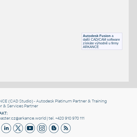
STAINLESS I.D. PIPE ECCENTRIC REDUCER
F3D
Potrubí
3@1.5 INCH I.D. ECCENTRIC REDUCER 14 GAUGE v1
:
STAINLESS I.D. PIPE ECCENTRIC REDUCER
Autodesk Fusion
a
F3D
Potrubí
další CAD/CAM software
získáte výhodně u firmy
ARKANCE
NCE
(CAD Studio) - Autodesk Platinum Partner & Training
r & Services Partner
AKT:
ster.cz@arkance.world | tel. +420 910 970 111