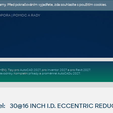
lamy. Před pokračováním vyjadřete, zda souhlasíte s použitím cookies.
 PODPORA | POMOC A RADY
Z+EN)
. Tipy pro
AutoCAD 2027
, pro
Inventor 2027
a pro
Revit 2027
.
řevodníky
.
Kompletní
příkazy
a
proměnné AutoCADu 2027
.
l: 30@16 INCH I.D. ECCENTRIC REDU