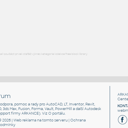
STAINLESS I.D. PIPE ECCENTRIC REDUCER
F3D
Potrubí
3@2 INCH I.D. ECCENTRIC REDUCER 14 GAUGE v1
:
STAINLESS I.D. PIPE ECCENTRIC REDUCER
F3D
Potrubí
l součást prvek stafáž výkres kategorie kolekce free block library
rum
ARKA
Cente
, podpora, pomoc a rady pro AutoCAD, LT, Inventor, Revit,
KONT
3D, 3ds Max, Fusion, Forma, Vault, PowerMill a další Autodesk
webma
support firmy ARKANCE). Viz
O portálu
.
© 2026 |
Web reklama
na tomto serveru |
Ochrana
podmínky