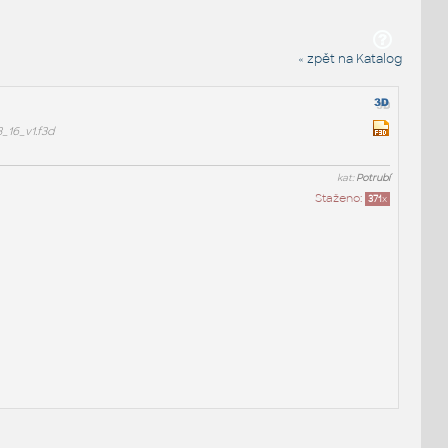
« zpět na Katalog
16_v1.f3d
kat:
Potrubí
Staženo:
371
x