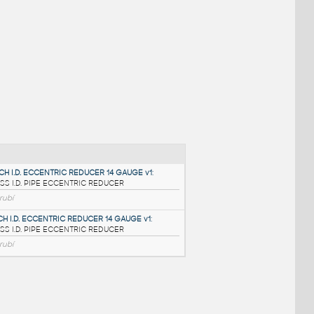
NÉ BLOKY
:
3@2.5 INCH I.D. ECCENTRIC REDUCER 14 GAUGE v1
: