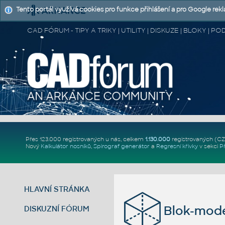
Tento portál využívá cookies pro funkce přihlášení a pro Google rek
CAD FÓRUM - TIPY A TRIKY | UTILITY | DISKUZE | BLOKY |
Přes 123.000 registrovaných u nás, celkem
1.130.000
registrovaných (C
Nový
Kalkulátor nosníků
,
Spirograf generátor
a
Regresní křivky
v sekci
P
HLAVNÍ STRÁNKA
Blok-mode
DISKUZNÍ FÓRUM