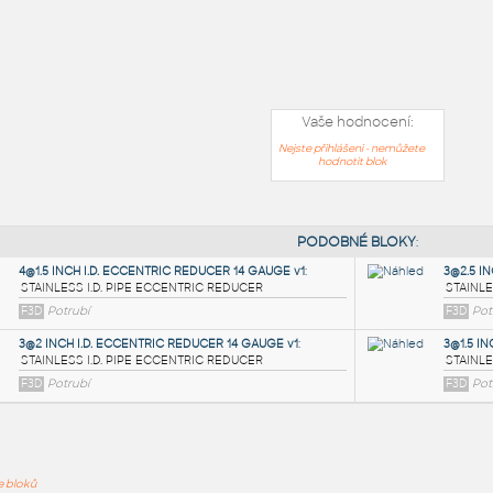
Vaše hodnocení:
Nejste přihlášeni - nemůžete
hodnotit blok
PODOB
ře bloků
4@1.5 INCH I.D. ECCENTRIC REDUCER 14 GAUGE v1
: