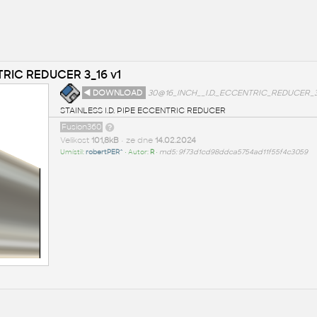
TRIC REDUCER 3_16 v1
◄ DOWNLOAD
30@16_INCH__I.D._ECCENTRIC_REDUCER_3_
STAINLESS I.D. PIPE ECCENTRIC REDUCER
Fusion360
Velikost
101,8kB
• ze dne
14.02.2024
Umístil:
robertPER^
• Autor:
R
•
md5: 9f73d1cd98ddca5754ad11f55f4c3059