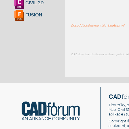
CIVIL 3D
FUSION
Dosud žádné komentáře - buďte první
CAD download: knihovna rodina symbol detai
CAD
fó
Tipy, triky
Map, Civil 
aplikace (
Copyright 
soukromí, 