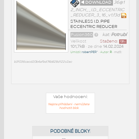
◄ DOWNLOAD
36@1
2_INCH__I.D._ECCENTRIC
_REDUCER_3_16_v1.f3d
STAINLESS I.D. PIPE
ECCENTRIC REDUCER
Fusion360
kat:
Potrubí
Velikost
Staženo:
131
x
101,7kB
• ze dne
14.02.2024
Umístil:
robertPER^
• Autor:
R
•
md5:
b3f036cacd20b4afbd74b828d122c2ac
Vaše hodnocení:
Nejste přihlášeni - nemůžete
hodnotit blok