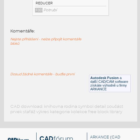
3@2 INCH I.D. ECCENTRIC REDUCER 14
GAUGE v1
:
STAINLESS I.D. PIPE ECCENTRIC
Komentáře:
REDUCER
F3D
Potrubí
Nejste přihlášeni - nelze připojit komentáře
bloků
3@1.5 INCH I.D. ECCENTRIC REDUCER 14
GAUGE v1
:
STAINLESS I.D. PIPE ECCENTRIC
Dosud žádné komentáře - buďte první
REDUCER
Autodesk Fusion
a
další CAD/CAM software
F3D
Potrubí
získáte výhodně u firmy
ARKANCE
CAD download: knihovna rodina symbol detail součást
prvek stafáž výkres kategorie kolekce free block library
CAD
fórum
ARKANCE
(CAD