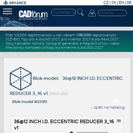
CZ
|
SK
|
EN
|
DE
Přes 123.000 registrovaných u nás, celkem
1.130.000
registrovaných
(CZ+EN)
. Tipy pro
AutoCAD 2027
, pro
Inventor 2027
a pro
Revit 2027
.
Nový
Kalkulátor nosníků
,
Spirograf generátor
a
Regresní křivky
v sekci
Převodníky
.
Kompletní
příkazy
a
proměnné AutoCADu 2027
.
Blok-model: 36@12 INCH I.D. ECCENTRIC
REDUCER 3_16 v1
(Potrubí)
Blok-model #23181
« zpět na Katalog
36@12 INCH I.D. ECCENTRIC REDUCER 3_16
v1