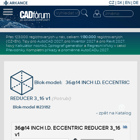
CZ
|
SK
|
EN
|
DE
Přes 123.000 registrovaných u nás, celkem
1.130.000
registrovaných
(CZ+EN)
. Tipy pro
AutoCAD 2027
, pro
Inventor 2027
a pro
Revit 2027
.
Nový
Kalkulátor nosníků
,
Spirograf generátor
a
Regresní křivky
v sekci
Převodníky
.
Kompletní
příkazy
a
proměnné AutoCADu 2027
.
Blok-model: 36@14 INCH I.D. ECCENTRIC
REDUCER 3_16 v1
(Potrubí)
Blok-model #23182
« zpět na Katalog
36@14 INCH I.D. ECCENTRIC REDUCER 3_16
v1