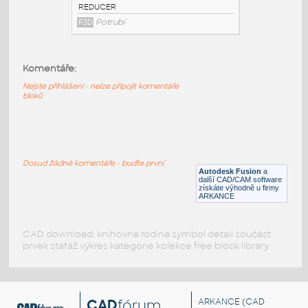
3@2 INCH I.D. ECCENTRIC REDUCER 14
GAUGE v1
:
STAINLESS I.D. PIPE ECCENTRIC
Komentáře:
REDUCER
F3D
Potrubí
Nejste přihlášeni - nelze připojit komentáře
bloků
3@1.5 INCH I.D. ECCENTRIC REDUCER 14
GAUGE v1
:
STAINLESS I.D. PIPE ECCENTRIC
Dosud žádné komentáře - buďte první
REDUCER
Autodesk Fusion
a
další CAD/CAM software
F3D
Potrubí
získáte výhodně u firmy
ARKANCE
CAD download: knihovna rodina symbol detail součást
prvek stafáž výkres kategorie kolekce free block library
CAD
fórum
ARKANCE
(CAD