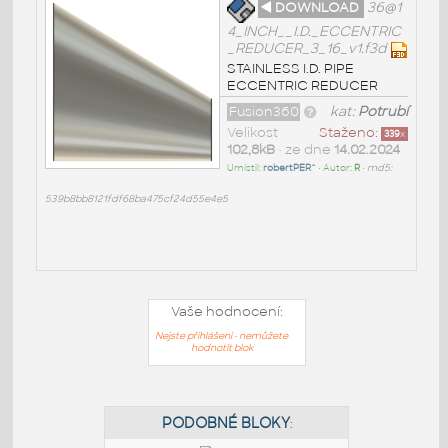
◄ DOWNLOAD
36@1
4_INCH__I.D._ECCENTRIC
_REDUCER_3_16_v1.f3d
STAINLESS I.D. PIPE
ECCENTRIC REDUCER
Fusion360
kat:
Potrubí
Velikost
Staženo:
339
x
102,8kB
• ze dne
14.02.2024
Umístil:
robertPER^
• Autor:
R
•
md5:
539b8bb8121fdf68ba475cf24d55e4e5
Vaše hodnocení:
Nejste přihlášeni - nemůžete
hodnotit blok