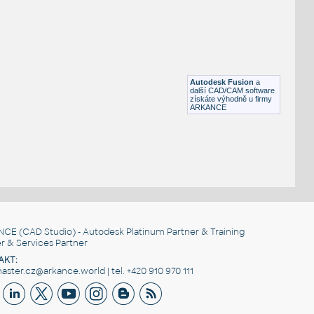
STAINLESS I.D. PIPE ECCENTRIC REDUCER
F3D
Potrubí
3@1.5 INCH I.D. ECCENTRIC REDUCER 14 GAUGE v1
:
STAINLESS I.D. PIPE ECCENTRIC REDUCER
Autodesk Fusion
a
F3D
Potrubí
další CAD/CAM software
získáte výhodně u firmy
ARKANCE
NCE
(CAD Studio) - Autodesk Platinum Partner & Training
r & Services Partner
AKT:
ster.cz@arkance.world | tel. +420 910 970 111