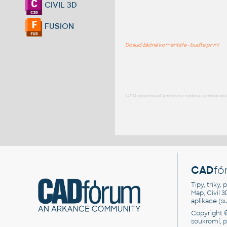
CIVIL 3D
FUSION
Dosud žádné komentáře - buďte první
CAD download: knihovna rodina symbol detai
CAD
fó
Tipy, triky
Map, Civil 
aplikace (
Copyright 
soukromí, 