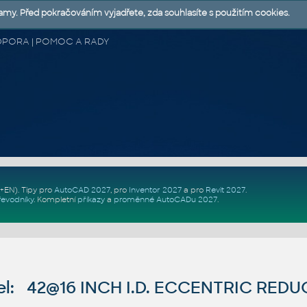
lamy. Před pokračováním vyjadřete, zda souhlasíte s použitím cookies.
 PODPORA | POMOC A RADY
Z+EN)
. Tipy pro
AutoCAD 2027
, pro
Inventor 2027
a pro
Revit 2027
.
řevodníky
.
Kompletní
příkazy
a
proměnné AutoCADu 2027
.
l: 42@16 INCH I.D. ECCENTRIC REDUC