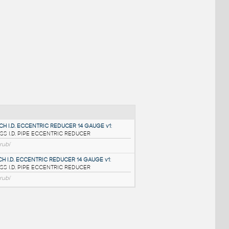
NÉ BLOKY
:
3@2.5 INCH I.D. ECCENTRIC REDUCER 14 GAUGE v1
: