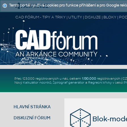
Tento portál využívá cookies pro funkce přihlášení a pro Google rek
CAD FÓRUM - TIPY A TRIKY | UTILITY | DISKUZE | BLOKY |
Přes 123.000 registrovaných u nás, celkem
1.130.000
registrovaných (C
Nový
Kalkulátor nosníků
,
Spirograf generátor
a
Regresní křivky
v sekci
P
HLAVNÍ STRÁNKA
Blok-mode
DISKUZNÍ FÓRUM