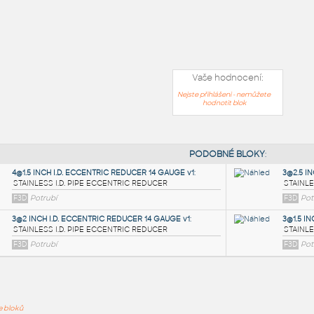
Vaše hodnocení:
Nejste přihlášeni - nemůžete
hodnotit blok
PODOB
ře bloků
4@1.5 INCH I.D. ECCENTRIC REDUCER 14 GAUGE v1
: