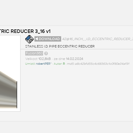
TRIC REDUCER 3_16 v1
◄ DOWNLOAD
42@16_INCH__I.D._ECCENTRIC_REDUCER_3_
STAINLESS I.D. PIPE ECCENTRIC REDUCER
Fusion360
Velikost
102,8kB
• ze dne
14.02.2024
Umístil:
robertPER^
• Autor:
R
•
md5: a8c42bfd55c4c68363c1c0f80e34af91