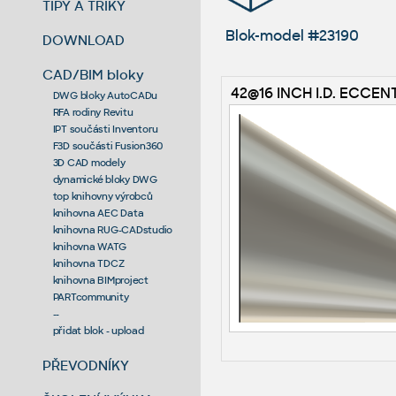
TIPY A TRIKY
Blok-model #23190
DOWNLOAD
CAD/BIM bloky
42@16 INCH I.D. ECCEN
DWG bloky AutoCADu
RFA rodiny Revitu
IPT součásti Inventoru
F3D součásti Fusion360
3D CAD modely
dynamické bloky DWG
top knihovny výrobců
knihovna AEC Data
knihovna RUG-CADstudio
knihovna WATG
knihovna TDCZ
knihovna BIMproject
PARTcommunity
--
přidat blok - upload
PŘEVODNÍKY