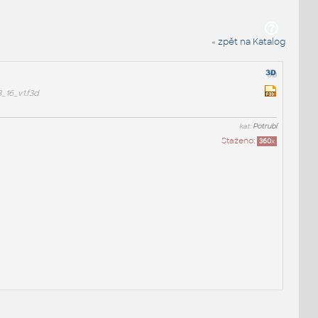
« zpět na Katalog
16_v1.f3d
kat:
Potrubí
Staženo:
360
x