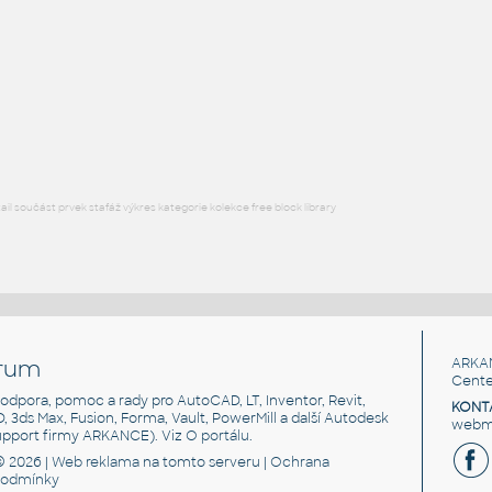
STAINLESS I.D. PIPE ECCENTRIC REDUCER
F3D
Potrubí
3@2 INCH I.D. ECCENTRIC REDUCER 14 GAUGE v1
:
STAINLESS I.D. PIPE ECCENTRIC REDUCER
F3D
Potrubí
l součást prvek stafáž výkres kategorie kolekce free block library
rum
ARKA
Cente
, podpora, pomoc a rady pro AutoCAD, LT, Inventor, Revit,
KONT
3D, 3ds Max, Fusion, Forma, Vault, PowerMill a další Autodesk
webma
support firmy ARKANCE). Viz
O portálu
.
© 2026 |
Web reklama
na tomto serveru |
Ochrana
podmínky